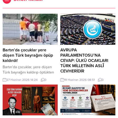
Bartın’da çocuklar yere
AVRUPA
düşen Türk bayrağını öpüp
PARLAMENTOSU’NA
kaldırdı!
CEVAP: ÜLKÜ OCAKLARI
TÜRK MİLLETİNİN ASLÎ
Bartın’da çocuklar, yere düşen
CEVHERİDİR
Türk bayrağını kaldırıp öptükten
sonra gelen itfaiye ekiplerinin de
MHP milletvekili Prof. Dr. İlyas
27 Haziran 2026 14:24
0
19 Haziran 2026 08:51
0
yardımıyla göndere çekti. O anlar
Topsakal AB parlamentosuna
cep telefonu kamerası tarafından
cevap verdi: Avrupa
kaydedildi. Yerden kaldırıp öptüler
Parlamentosu tarafından 17
Kemerköprü Mahallesi’nde dün
Haziran 2026 tarihinde kabul
akşam saatlerinde Cumhuriyet
edilen Türkiye Raporu, teknik bir
Parkı içerisindeki direkte bulunan
ilerleme belgesi olmaktan ziyade,
Türk bayrağı rüzgar nedeniyle
Türkiye-AB ilişkilerinin gerilimli fay