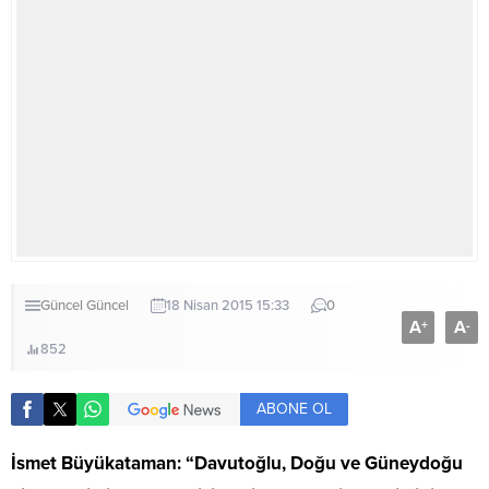
Güncel
Güncel
18 Nisan 2015 15:33
0
A
A
+
-
852
ABONE OL
İsmet Büyükataman: “Davutoğlu, Doğu ve Güneydoğu