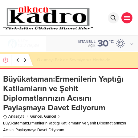
30
DOLAR
°C
İSTANBUL
47,7111
AÇIK
BİR AKADEMİDEN DAHA FAZLASI
Büyükataman:Ermenilerin Yaptığı
Katliamların ve Şehit
Diplomatlarınızın Acısını
Paylaşmaya Davet Ediyorum
Anasayfa
Güncel
,
Güncel
Büyükataman:Ermenilerin Yaptığı Katliamların ve Şehit Diplomatlarınızın
Acısını Paylaşmaya Davet Ediyorum