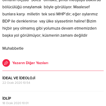
bölücülüğü onaylamak böyle görülüyor. Maalesef
bunlara karşı milletin tek sesi MHP’dir; eğer oylarımız
BDP ile denklenirse vay ülke siyasetinin haline! Bizim
hiçbir şey olmamış gibi yolumuza devam etmemizden
başka yol görülmüyor; küsmenin zamanı değildir
Muhabbetle
Yazarın Diğer Yazıları
İDEAL VE İDEOLOJİ
22 Ocak 2020 10:54
İDLİP
18 Ocak 2020 10:01