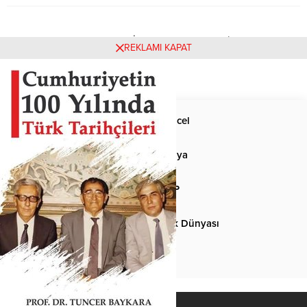
Henüz yorum yapılmamış. İlk yorumu yukarıdaki form
REKLAMI KAPAT
aracılığıyla siz yapabilirsiniz.
Anasayfa
Güncel
Siyaset
Dünya
Spor
MHP
Kültür-Sanat
Türk Dünyası
Basından