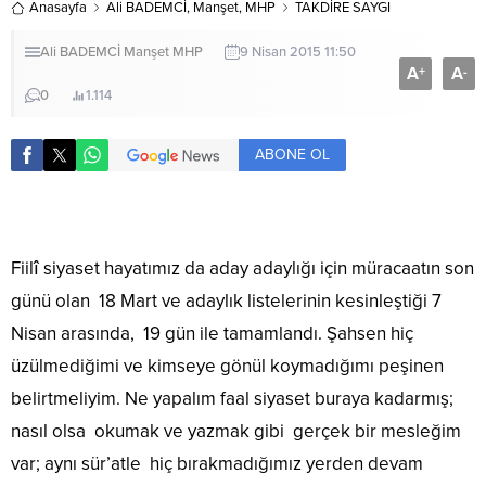
Anasayfa
Ali BADEMCİ
,
Manşet
,
MHP
TAKDİRE SAYGI
Ali BADEMCİ
Manşet
MHP
9 Nisan 2015 11:50
A
A
+
-
0
1.114
ABONE OL
Fiilî siyaset hayatımız da aday adaylığı için müracaatın son
günü olan 18 Mart ve adaylık listelerinin kesinleştiği 7
Nisan arasında, 19 gün ile tamamlandı. Şahsen hiç
üzülmediğimi ve kimseye gönül koymadığımı peşinen
belirtmeliyim. Ne yapalım faal siyaset buraya kadarmış;
nasıl olsa okumak ve yazmak gibi gerçek bir mesleğim
var; aynı sür’atle hiç bırakmadığımız yerden devam