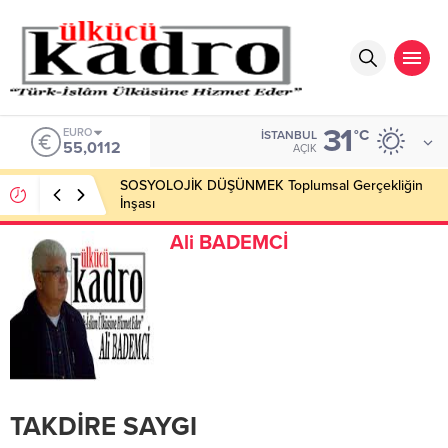
31
EURO
°C
İSTANBUL
55,0112
AÇIK
SOSYOLOJİK DÜŞÜNMEK Toplumsal Gerçekliğin
İnşası
Ali BADEMCİ
TAKDİRE SAYGI