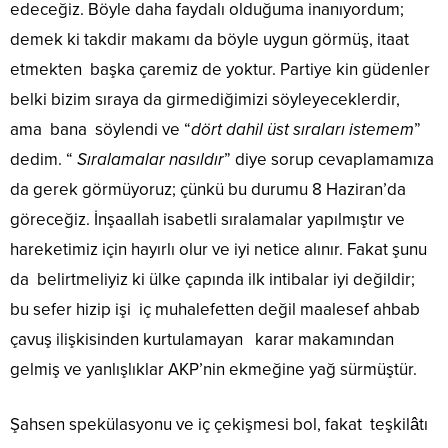
edeceğiz. Böyle daha faydalı olduğuma inanıyordum;
demek ki takdir makamı da böyle uygun görmüş, itaat
etmekten başka çaremiz de yoktur. Partiye kin güdenler
belki bizim sıraya da girmediğimizi söyleyeceklerdir,
ama bana söylendi ve “
dört dahil üst sıraları istemem
”
dedim. “
Sıralamalar nasıldır
” diye sorup cevaplamamıza
da gerek görmüyoruz; çünkü bu durumu 8 Haziran’da
göreceğiz. İnşaallah isabetli sıralamalar yapılmıştır ve
hareketimiz için hayırlı olur ve iyi netice alınır. Fakat şunu
da belirtmeliyiz ki ülke çapında ilk intibalar iyi değildir;
bu sefer hizip işi iç muhalefetten değil maalesef ahbab
çavuş ilişkisinden kurtulamayan karar makamından
gelmiş ve yanlışlıklar AKP’nin ekmeğine yağ sürmüştür.
Şahsen spekülasyonu ve iç çekişmesi bol, fakat teşkilâtı