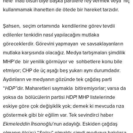
hele inad olsun diye başka partilere rey vermek veya hiç
kullanmamak ihanetten de ötede bir hareket tarzıdır.
Şahsen, seçim ortamında kendilerine görev tevdii
edilenler tenkidin nasıl yapılacağını mutlaka
göreceklerdir. Görevini yapmayan ve savsaklayanların
mutlaka karşısında olacağız. Medya tartışmaları şimdilik
MHP’de bir yenilik görmüyor ve sohbetlere konu bile
etmiyor; CHP de üç aşağı beş yukarı aynı durumdadır.
Aydınların ve medyanın gözünde tek çağdaş parti
“
HDP”
dir. Maharetleri saymakla bitiremiyorlar; varsa da
yoksa da bölücülerin partisi
HDP
! MHP listelerinde
eskiye göre çok değişiklik yok; demek ki mevcuda rıza
göstermek gibi bir eğilim var. Tek sevindirci haber
Ekmeleddin İhsanoğlu
’nun adaylığı. Eskiden çağdaş
olmanın ölçüsü “
Solcu
” olmaktı; şimdi medyaya bakılırsa