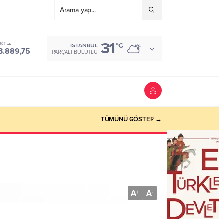
31
IST
°C
İSTANBUL
3.889,75
PARÇALI BULUTLU
TÜMÜNÜ GÖSTER →
A
A
+
-