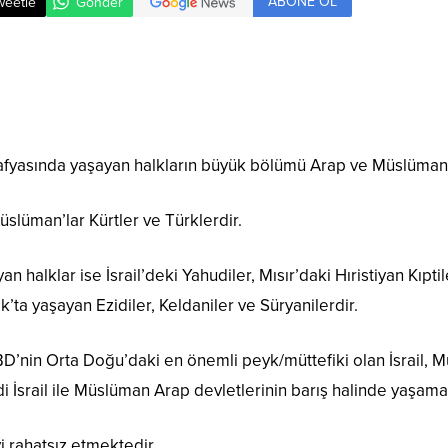
ABONE OL
weetle
Gönder
fyasında yaşayan halkların büyük bölümü Arap ve Müslüman’
lüman’lar Kürtler ve Türklerdir.
 halklar ise İsrail’deki Yahudiler, Mısır’daki Hıristiyan Kıpti
k’ta yaşayan Ezidiler, Keldaniler ve Süryanilerdir.
BD’nin Orta Doğu’daki en önemli peyk/müttefiki olan İsrail, 
di İsrail ile Müslüman Arap devletlerinin barış halinde yaşama
 rahatsız etmektedir.