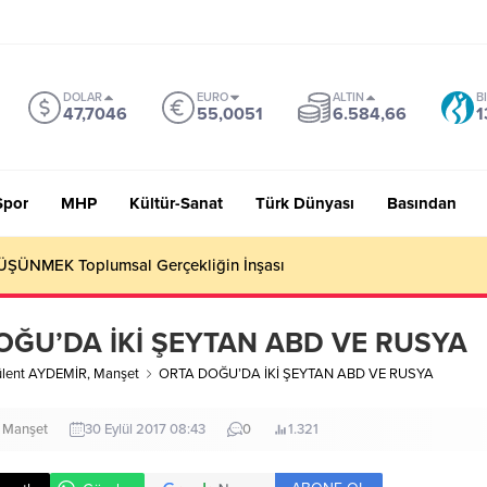
DOLAR
EURO
ALTIN
B
47,7046
55,0051
6.584,66
1
Spor
MHP
Kültür-Sanat
Türk Dünyası
Basından
 Sevmiyoruz Herhalde
OĞU’DA İKİ ŞEYTAN ABD VE RUSYA
ülent AYDEMİR
,
Manşet
ORTA DOĞU’DA İKİ ŞEYTAN ABD VE RUSYA
Manşet
30 Eylül 2017 08:43
0
1.321