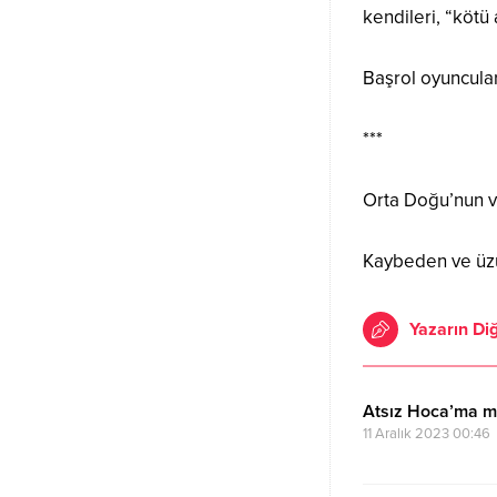
kendileri, “kötü
Başrol oyuncula
***
Orta Doğu’nun ve
Kaybeden ve üzül
Yazarın Diğ
Atsız Hoca’ma 
11 Aralık 2023 00:46