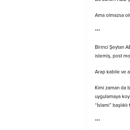
Ama olmazsa olm
***
Birinci Şeytan A
istemiş, post mo
Arap kabile ve a
Kimi zaman da bö
uygulamaya koym
“İslami” başlıklı
***