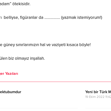
 adam” ötekisidir.
rı belliyse, figüranlar da ……………. (yazmak istemiyorum!)
 güney sınırlarımızın hal ve vaziyeti kısaca böyle!
en biz olmayız inşallah.
er Yazıları
mektubumdur
Yeni bir Türk 
19 Ekim 2022 11:4