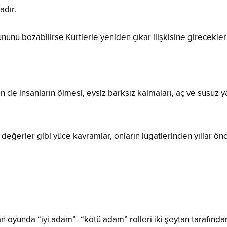
adır.
nunu bozabilirse Kürtlerle yeniden çıkar ilişkisine girecekler
çin de insanların ölmesi, evsiz barksız kalmaları, aç ve susu
 değerler gibi yüce kavramlar, onların lügatlerinden yıllar önc
oyunda “iyi adam”- “kötü adam” rolleri iki şeytan tarafından