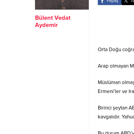
Paylaş
T
Bülent Vedat
Aydemir
Orta Doğu coğra
Arap olmayan Müs
Müslüman olmayan
Ermeni’ler ve Ira
Birinci şeytan A
kavgalıdır. Yahu
Bu durum ABD’yi