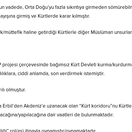
un vadede, Orta Doğu’yu fazla sıkıntıya girmeden sömürebilme
yışına girmiş ve Kürtlerde karar kılmıştır.
k/müttefik haline getirdiği Kürtlerle diğer Müslüman unsurları
 projesi çerçevesinde bağımsız Kürt Devleti kurma/kurdurma va
lılıklara, ciddi anlamda, son verdirmek istemiştir.
lı olmuştur.
a Erbil’den Akdeniz’e uzanacak olan “Kürt koridoru”nu Kürtl
acağına/yapılacağına dair vaatleri de bulunmaktadır.
iği” rolünü itinayla oynamıştır/oynamaktadır.