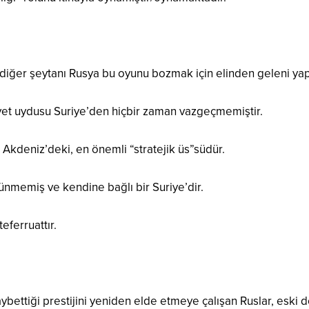
diğer şeytanı Rusya bu oyunu bozmak için elinden geleni ya
yet uydusu Suriye’den hiçbir zaman vazgeçmemiştir.
 Akdeniz’deki, en önemli “stratejik üs”südür.
ünmemiş ve kendine bağlı bir Suriye’dir.
teferruattır.
bettiği prestijini yeniden elde etmeye çalışan Ruslar, eski d