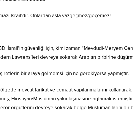
azı İsrail’dir. Onlardan asla vazgeçmez/geçemez!
BD, İsrail’in güvenliği için, kimi zaman “Mevdudi-Meryem Cemi
dern Lawrens’leri devreye sokarak Arapları birbirine düşürm
şiretlerin bir araya gelmemsi için ne gerekiyorsa yapmıştır.
lgede mevcut tarikat ve cemaat yapılanmalarını kullanarak, ke
uş; Hıristiyan/Müslüman yakınlaşmasını sağlamak istemiştir:
 terör örgütlerini devreye sokarak bölge Müslüman’larını bir bir