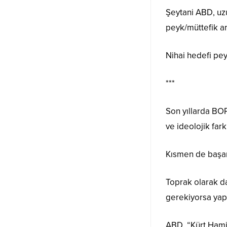
Şeytani ABD, uz
peyk/müttefik ara
Nihai hedefi pey
***
Son yıllarda BOP
ve ideolojik fark
Kısmen de başarı
Toprak olarak d
gerekiyorsa yap
ABD, “Kürt Hamil