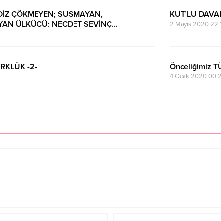
DİZ ÇÖKMEYEN; SUSMAYAN,
KUT’LU DAVA
AN ÜLKÜCÜ: NECDET SEVİNÇ…
2 Mayıs 2020 22:
03
RKLÜK -2-
Önceliğimiz 
4 Ocak 2020 00: