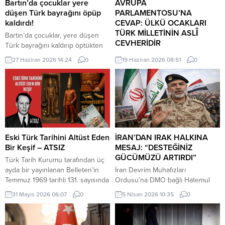
Bartın’da çocuklar yere
AVRUPA
düşen Türk bayrağını öpüp
PARLAMENTOSU’NA
kaldırdı!
CEVAP: ÜLKÜ OCAKLARI
TÜRK MİLLETİNİN ASLÎ
Bartın’da çocuklar, yere düşen
CEVHERİDİR
Türk bayrağını kaldırıp öptükten
sonra gelen itfaiye ekiplerinin de
MHP milletvekili Prof. Dr. İlyas
27 Haziran 2026 14:24
0
19 Haziran 2026 08:51
0
yardımıyla göndere çekti. O anlar
Topsakal AB parlamentosuna
cep telefonu kamerası tarafından
cevap verdi: Avrupa
kaydedildi. Yerden kaldırıp öptüler
Parlamentosu tarafından 17
Kemerköprü Mahallesi’nde dün
Haziran 2026 tarihinde kabul
akşam saatlerinde Cumhuriyet
edilen Türkiye Raporu, teknik bir
Parkı içerisindeki direkte bulunan
ilerleme belgesi olmaktan ziyade,
Türk bayrağı rüzgar nedeniyle
Türkiye-AB ilişkilerinin gerilimli fay
ipinin kopmasıyla yere düştü. Bu
hatlarını derinleştiren ve
Eski Türk Tarihini Altüst Eden
İRAN’DAN IRAK HALKINA
sırada parkta oynayan çocuklar
Ankara’nın stratejik özerkliğini
Bir Keşif – ATSIZ
MESAJ: “DESTEĞİNİZ
yere...
hedef alan bir siyasi pozisyon
GÜCÜMÜZÜ ARTIRDI”
Türk Tarih Kurumu tarafından üç
belgesi niteliğindedir. Raporun
ayda bir yayınlanan Belleten’in
İran Devrim Muhafızları
içeriği, Türkiye’nin iç siyasi
Temmuz 1969 tarihli 131. sayısında
Ordusu’na DMO bağlı Hatemul
dengelerine...
(427. sayfada) «Milâttan Önce IV.
Enbiya Merkez Karargahı
31 Mayıs 2026 06:07
0
5 Nisan 2026 10:35
0
Yüzyıla Ait Türkçe Yazıtlar
Sözcüsü İbrahim Zülfikari,
Bulundu» başlıklı kısa bir haber
Hürmüz Boğazı üzerinden
vardı. Tass Ajansı’nın Alma Ata
uygulanan kısıtlamalara ilişkin