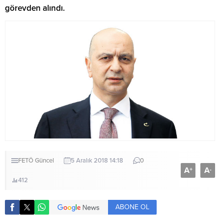
görevden alındı.
FETÖ
Güncel
5 Aralık 2018 14:18
0
A
A
+
-
412
ABONE OL