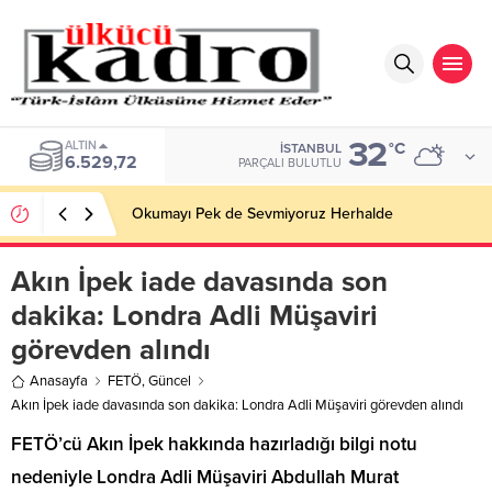
32
ALTIN
°C
İSTANBUL
6.529,72
PARÇALI BULUTLU
Okumayı Pek de Sevmiyoruz Herhalde
Akın İpek iade davasında son
dakika: Londra Adli Müşaviri
görevden alındı
Anasayfa
FETÖ
,
Güncel
Akın İpek iade davasında son dakika: Londra Adli Müşaviri görevden alındı
FETÖ’cü Akın İpek hakkında hazırladığı bilgi notu
nedeniyle Londra Adli Müşaviri Abdullah Murat