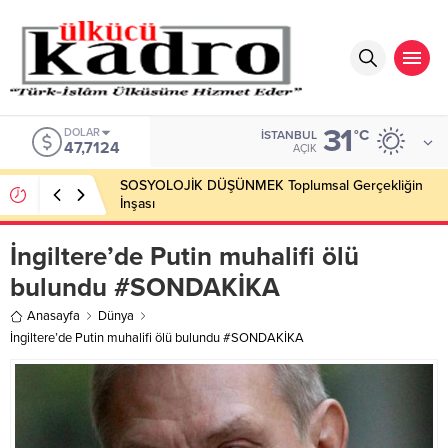
31
DOLAR
°C
İSTANBUL
47,7124
AÇIK
SOSYOLOJİK DÜŞÜNMEK Toplumsal Gerçekliğin
İnşası
İngiltere’de Putin muhalifi ölü
bulundu #SONDAKİKA
Anasayfa
Dünya
İngiltere’de Putin muhalifi ölü bulundu #SONDAKİKA