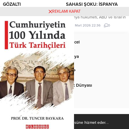
GÖZALTI
SAHASI ŞOKU: İSPANYA
KAPILARI KAPATTI!
Gilan eyaletinde yürütülen
REKLAMI KAPAT
operasyonlarda, ABD ve İsrail
İspanya hükümeti, ABD ve İsrail’in
adına faaliyet yürüttükleri öne
İran’a yönelik saldırılarına katılan
5 Nisan 2026 10:31
0
30 Mart 2026 22:36
0
sürülen 101 kişi daha gözaltına
Amerikan uçaklarına hava
alındı.
sahasını kapatma kararı aldı.
Anasayfa
Güncel
Siyaset
Dünya
Spor
MHP
Kültür-Sanat
Türk Dünyası
Basından
Ülkücü Kadro, Türk-İslâm ülküsüne hizmet eder. .