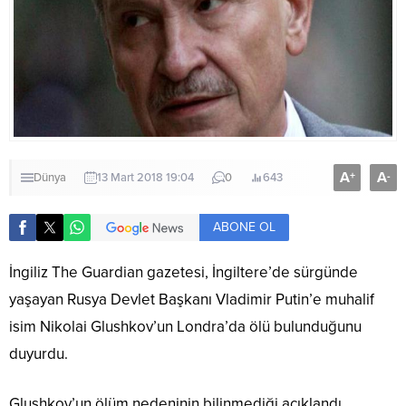
A
A
+
-
Dünya
13 Mart 2018 19:04
0
643
ABONE OL
İngiliz The Guardian gazetesi, İngiltere’de sürgünde
yaşayan Rusya Devlet Başkanı Vladimir Putin’e muhalif
isim Nikolai Glushkov’un Londra’da ölü bulunduğunu
duyurdu.
Glushkov’un ölüm nedeninin bilinmediği açıklandı.