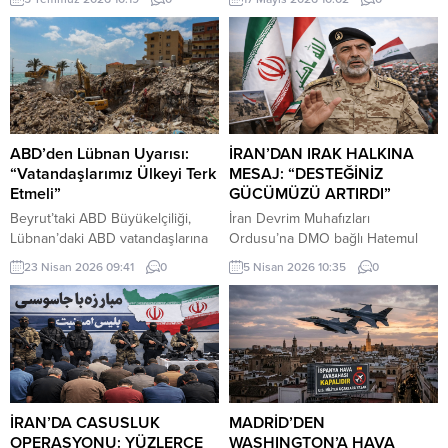
"gözaltına alınma" endişesiyle bu
20 bin gemi personeli mahsur
hafta New York'a yapacağı ziyareti
kaldı.
iptal ettiğini ileri sürdü.
ABD’den Lübnan Uyarısı:
İRAN’DAN IRAK HALKINA
“Vatandaşlarımız Ülkeyi Terk
MESAJ: “DESTEĞİNİZ
Etmeli”
GÜCÜMÜZÜ ARTIRDI”
Beyrut’taki ABD Büyükelçiliği,
İran Devrim Muhafızları
Lübnan’daki ABD vatandaşlarına
Ordusu’na DMO bağlı Hatemul
güvenlik durumunun hızla
Enbiya Merkez Karargahı
23 Nisan 2026 09:41
0
5 Nisan 2026 10:35
0
değişebileceği uyarısında
Sözcüsü İbrahim Zülfikari,
bulunarak, ticari uçuşlar hâlâ
Hürmüz Boğazı üzerinden
devam ederken ülkeden
uygulanan kısıtlamalara ilişkin
ayrılmalarını tavsiye etti.
yaptığı açıklamada, Irak’ın bu
kısıtlamalardan muaf tutulacağını
belirtti.
İRAN’DA CASUSLUK
MADRİD’DEN
OPERASYONU: YÜZLERCE
WASHINGTON’A HAVA