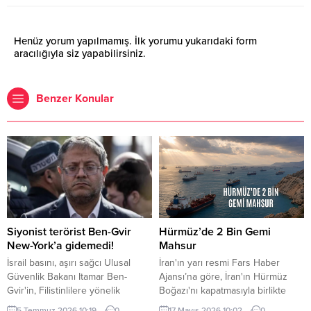
Henüz yorum yapılmamış. İlk yorumu yukarıdaki form
aracılığıyla siz yapabilirsiniz.
Benzer Konular
Siyonist terörist Ben-Gvir
Hürmüz’de 2 Bin Gemi
New-York’a gidemedi!
Mahsur
İsrail basını, aşırı sağcı Ulusal
İran'ın yarı resmi Fars Haber
Güvenlik Bakanı Itamar Ben-
Ajansı’na göre, İran'ın Hürmüz
Gvir'in, Filistinlilere yönelik
Boğazı'nı kapatmasıyla birlikte
politika ve uygulamaları nedeniyle
bölgede yaklaşık iki bin gemi ve
5 Temmuz 2026 10:19
0
17 Mayıs 2026 10:02
0