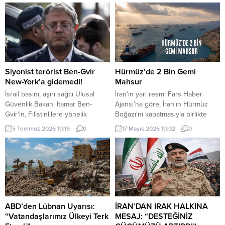
Siyonist terörist Ben-Gvir
Hürmüz’de 2 Bin Gemi
New-York’a gidemedi!
Mahsur
İsrail basını, aşırı sağcı Ulusal
İran'ın yarı resmi Fars Haber
Güvenlik Bakanı Itamar Ben-
Ajansı’na göre, İran'ın Hürmüz
Gvir'in, Filistinlilere yönelik
Boğazı'nı kapatmasıyla birlikte
politika ve uygulamaları nedeniyle
bölgede yaklaşık iki bin gemi ve
5 Temmuz 2026 10:19
0
17 Mayıs 2026 10:02
0
"gözaltına alınma" endişesiyle bu
20 bin gemi personeli mahsur
hafta New York'a yapacağı ziyareti
kaldı.
iptal ettiğini ileri sürdü.
ABD’den Lübnan Uyarısı:
İRAN’DAN IRAK HALKINA
“Vatandaşlarımız Ülkeyi Terk
MESAJ: “DESTEĞİNİZ