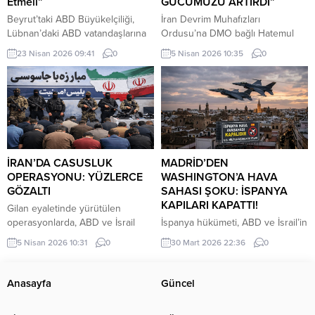
Etmeli”
GÜCÜMÜZÜ ARTIRDI”
Beyrut’taki ABD Büyükelçiliği,
İran Devrim Muhafızları
Lübnan’daki ABD vatandaşlarına
Ordusu’na DMO bağlı Hatemul
güvenlik durumunun hızla
Enbiya Merkez Karargahı
23 Nisan 2026 09:41
0
5 Nisan 2026 10:35
0
değişebileceği uyarısında
Sözcüsü İbrahim Zülfikari,
bulunarak, ticari uçuşlar hâlâ
Hürmüz Boğazı üzerinden
devam ederken ülkeden
uygulanan kısıtlamalara ilişkin
ayrılmalarını tavsiye etti.
yaptığı açıklamada, Irak’ın bu
kısıtlamalardan muaf tutulacağını
belirtti.
İRAN’DA CASUSLUK
MADRİD’DEN
OPERASYONU: YÜZLERCE
WASHINGTON’A HAVA
GÖZALTI
SAHASI ŞOKU: İSPANYA
KAPILARI KAPATTI!
Gilan eyaletinde yürütülen
operasyonlarda, ABD ve İsrail
İspanya hükümeti, ABD ve İsrail’in
adına faaliyet yürüttükleri öne
İran’a yönelik saldırılarına katılan
5 Nisan 2026 10:31
0
30 Mart 2026 22:36
0
sürülen 101 kişi daha gözaltına
Amerikan uçaklarına hava
alındı.
sahasını kapatma kararı aldı.
Anasayfa
Güncel