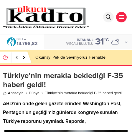
31
BIST
°C
İSTANBUL
13.798,82
PARÇALI BULUTLU
Okumayı Pek de Sevmiyoruz Herhalde
Türkiye’nin merakla beklediği F-35
haberi geldi!
Anasayfa
Dünya
Türkiye’nin merakla beklediği F-35 haberi geldi!
ABD’nin önde gelen gazetelerinden Washington Post,
Pentagon’un geçtiğimiz günlerde kongreye sunulan
Türkiye raporunu yayınladı. Raporda,