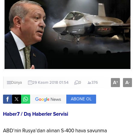
A
A
+
-
Dünya
29 Kasım 2018 01:54
0
376
ABONE OL
Haber7 / Dış Haberler Servisi
ABD’nin Rusya’dan alınan S-400 hava savunma