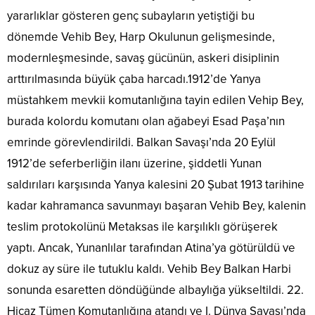
yararlıklar gösteren genç subayların yetiştiği bu
dönemde Vehib Bey, Harp Okulunun gelişmesinde,
modernleşmesinde, savaş gücünün, askeri disiplinin
arttırılmasında büyük çaba harcadı.1912’de Yanya
müstahkem mevkii komutanlığına tayin edilen Vehip Bey,
burada kolordu komutanı olan ağabeyi Esad Paşa’nın
emrinde görevlendirildi. Balkan Savaşı’nda 20 Eylül
1912’de seferberliğin ilanı üzerine, şiddetli Yunan
saldırıları karşısında Yanya kalesini 20 Şubat 1913 tarihine
kadar kahramanca savunmayı başaran Vehib Bey, kalenin
teslim protokolünü Metaksas ile karşılıklı görüşerek
yaptı. Ancak, Yunanlılar tarafından Atina’ya götürüldü ve
dokuz ay süre ile tutuklu kaldı. Vehib Bey Balkan Harbi
sonunda esaretten döndüğünde albaylığa yükseltildi. 22.
Hicaz Tümen Komutanlığına atandı ve I. Dünya Savaşı’nda