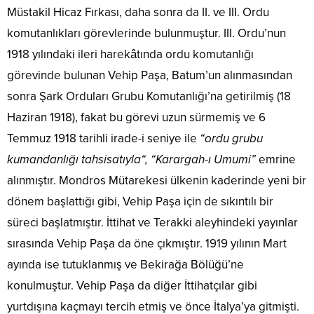
Müstakil Hicaz Fırkası, daha sonra da II. ve III. Ordu
komutanlıkları görevlerinde bulunmuştur. III. Ordu’nun
1918 yılındaki ileri harekâtında ordu komutanlığı
görevinde bulunan Vehip Paşa, Batum’un alınmasından
sonra Şark Orduları Grubu Komutanlığı’na getirilmiş (18
Haziran 1918), fakat bu görevi uzun sürmemiş ve 6
Temmuz 1918 tarihli irade-i seniye ile
“ordu grubu
kumandanlığı tahsisatıyla“, “Karargah-ı Umumi”
emrine
alınmıştır. Mondros Mütarekesi ülkenin kaderinde yeni bir
dönem başlattığı gibi, Vehip Paşa için de sıkıntılı bir
süreci başlatmıştır. İttihat ve Terakki aleyhindeki yayınlar
sırasında Vehip Paşa da öne çıkmıştır. 1919 yılının Mart
ayında ise tutuklanmış ve Bekirağa Bölüğü’ne
konulmuştur. Vehip Paşa da diğer İttihatçılar gibi
yurtdışına kaçmayı tercih etmiş ve önce İtalya’ya gitmişti.