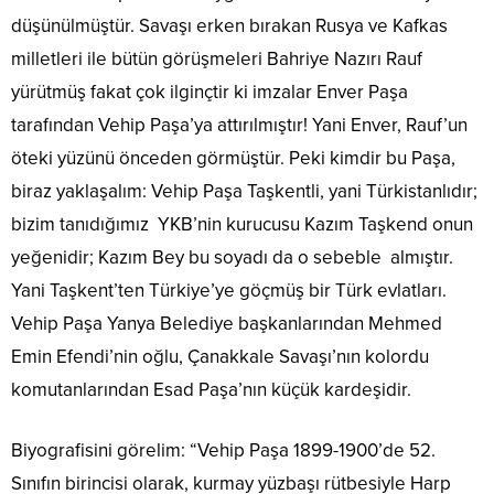
düşünülmüştür. Savaşı erken bırakan Rusya ve Kafkas
milletleri ile bütün görüşmeleri Bahriye Nazırı Rauf
yürütmüş fakat çok ilginçtir ki imzalar Enver Paşa
tarafından Vehip Paşa’ya attırılmıştır! Yani Enver, Rauf’un
öteki yüzünü önceden görmüştür. Peki kimdir bu Paşa,
biraz yaklaşalım: Vehip Paşa Taşkentli, yani Türkistanlıdır;
bizim tanıdığımız YKB’nin kurucusu Kazım Taşkend onun
yeğenidir; Kazım Bey bu soyadı da o sebeble almıştır.
Yani Taşkent’ten Türkiye’ye göçmüş bir Türk evlatları.
Vehip Paşa Yanya Belediye başkanlarından Mehmed
Emin Efendi’nin oğlu, Çanakkale Savaşı’nın kolordu
komutanlarından Esad Paşa’nın küçük kardeşidir.
Biyografisini görelim: “Vehip Paşa 1899-1900’de 52.
Sınıfın birincisi olarak, kurmay yüzbaşı rütbesiyle Harp