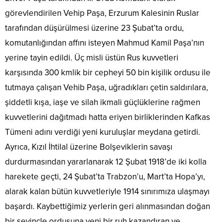
görevlendirilen Vehip Paşa, Erzurum Kalesinin Ruslar
tarafından düşürülmesi üzerine 23 Şubat’ta ordu,
komutanlığından affını isteyen Mahmud Kamil Paşa’nın
yerine tayin edildi. Üç misli üstün Rus kuvvetleri
karşısında 300 kmlik bir cepheyi 50 bin kişilik ordusu ile
tutmaya çalışan Vehib Paşa, uğradıkları çetin saldırılara,
şiddetli kışa, iaşe ve silah ikmali güçlüklerine rağmen
kuvvetlerini dağıtmadı hatta eriyen birliklerinden Kafkas
Tümeni adını verdiği yeni kuruluşlar meydana getirdi.
Ayrıca, Kızıl İhtilal üzerine Bolşeviklerin savaşı
durdurmasından yararlanarak 12 Şubat 1918’de iki kolla
harekete geçti, 24 Şubat’ta Trabzon’u, Mart’ta Hopa’yı,
alarak kalan bütün kuvvetleriyle 1914 sınırımıza ulaşmayı
başardı. Kaybettiğimiz yerlerin geri alınmasından doğan
bir sevinçle ordusuna yeni bir ruh kazandıran ve