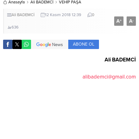
Anasayfa
Ali BADEMCİ
VEHİP PAŞA
Ali BADEMCİ
12 Kasım 2018 12:39
0
A
A
+
-
636
ABONE OL
Ali BADEMCİ
alibademci@gmail.com