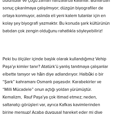
buluntular ve çoğu zaman hafızalarda kalanlar. Bunlardan
sonuç çıkarılmaya çalışılmıyor; düzgün biyografiler de
ortaya konmuyor, aslında eli yeni kalem tutanlar için en
kolay şey biyografi yazmaktır. Bu konuda şark kültürünün
batıdan çok zengin olduğunu rahatlıkla söyleyebiliriz!
Peki bu ölçüler içinde başlık olarak kullandığımız Vehip
Paşa’yı kimler tanır? Atatürk’ü yanlış tanıtmaya çalışanlar
elbette tanıyor ve hâin diye adlandırıyor. Halbûki o bir
“Şark” kahramanı Osmanlı paşasıdır. Karabekirler ve
“Milli Mücadele” onun açtığı yoldan yürümüştür.
Kemalizm, Rauf Paşa’ya çok itimad etmez; neden,
saltanatçı görüşleri var, ayrıca Kafkas kavimlerinden
birine mensup! Acaba duygusal hareket eder mi diye