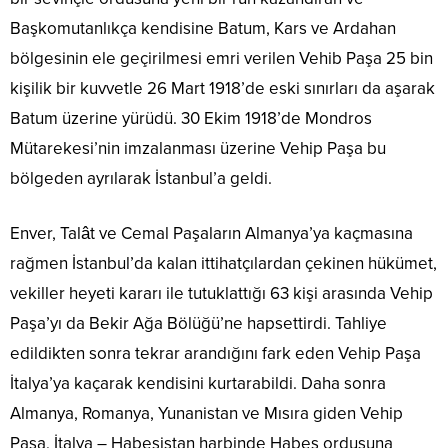
Başkomutanlıkça kendisine Batum, Kars ve Ardahan
bölgesinin ele geçirilmesi emri verilen Vehib Paşa 25 bin
kişilik bir kuvvetle 26 Mart 1918’de eski sınırları da aşarak
Batum üzerine yürüdü. 30 Ekim 1918’de Mondros
Mütarekesi’nin imzalanması üzerine Vehip Paşa bu
bölgeden ayrılarak İstanbul’a geldi.
Enver, Talât ve Cemal Paşaların Almanya’ya kaçmasına
rağmen İstanbul’da kalan ittihatçılardan çekinen hükümet,
vekiller heyeti kararı ile tutuklattığı 63 kişi arasında Vehip
Paşa’yı da Bekir Ağa Bölüğü’ne hapsettirdi. Tahliye
edildikten sonra tekrar arandığını fark eden Vehip Paşa
İtalya’ya kaçarak kendisini kurtarabildi. Daha sonra
Almanya, Romanya, Yunanistan ve Mısıra giden Vehip
Paşa, İtalya – Habeşistan harbinde Habeş ordusuna