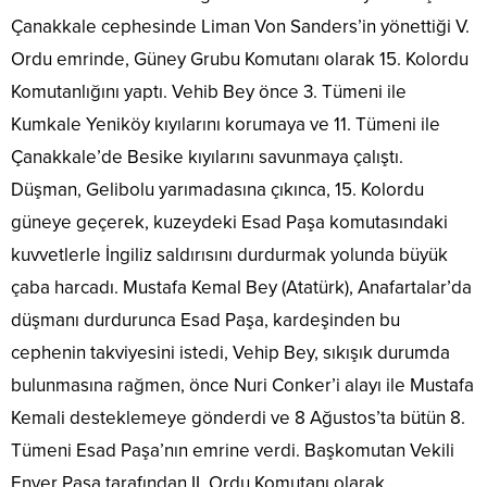
Çanakkale cephesinde Liman Von Sanders’in yönettiği V.
Ordu emrinde, Güney Grubu Komutanı olarak 15. Kolordu
Komutanlığını yaptı. Vehib Bey önce 3. Tümeni ile
Kumkale Yeniköy kıyılarını korumaya ve 11. Tümeni ile
Çanakkale’de Besike kıyılarını savunmaya çalıştı.
Düşman, Gelibolu yarımadasına çıkınca, 15. Kolordu
güneye geçerek, kuzeydeki Esad Paşa komutasındaki
kuvvetlerle İngiliz saldırısını durdurmak yolunda büyük
çaba harcadı. Mustafa Kemal Bey (Atatürk), Anafartalar’da
düşmanı durdurunca Esad Paşa, kardeşinden bu
cephenin takviyesini istedi, Vehip Bey, sıkışık durumda
bulunmasına rağmen, önce Nuri Conker’i alayı ile Mustafa
Kemali desteklemeye gönderdi ve 8 Ağustos’ta bütün 8.
Tümeni Esad Paşa’nın emrine verdi. Başkomutan Vekili
Enver Paşa tarafından II. Ordu Komutanı olarak