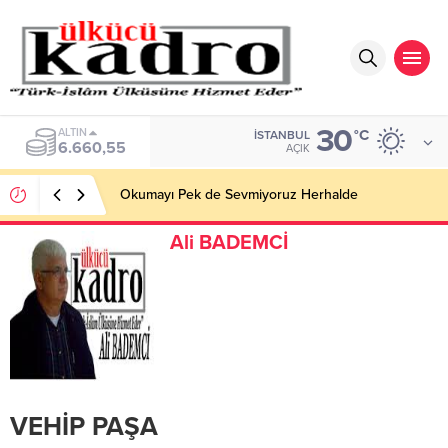
30
BIST
°C
İSTANBUL
13.779,39
AÇIK
Okumayı Pek de Sevmiyoruz Herhalde
Ali BADEMCİ
VEHİP PAŞA