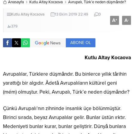
Anasayfa
Kutlu Altay Kocaova
Avrupalı, Türk’e neden düşmândır?
Kutlu Altay Kocaova
13 Ekim 2019 22:49
0
A
A
+
-
379
ABONE OL
Kutlu Altay Kocaova
Avrupalılar, Türklere düşmândır. Bu binlerce yıllık târihin
yarattığı bir algıdır. Âdetâ Avrupalıların kültürel geni
(mém) olmuştur. Peki, Avrupalı, Türk’e neden düşmândır?
Çünkü Avrupalı’nın zihninde insanlık üçe bölünmüştür.
Birinci sırada, beyaz Avrupalılar gelir. Bunlar üstün ırktır.
Medeniyeti bunlar kurar, bunlar geliştirir. Dünyâ bunlara