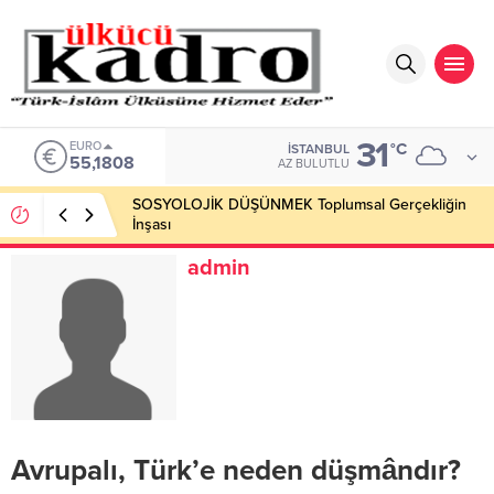
31
EURO
°C
İSTANBUL
55,1808
AZ BULUTLU
SOSYOLOJİK DÜŞÜNMEK Toplumsal Gerçekliğin
İnşası
admin
Avrupalı, Türk’e neden düşmândır?