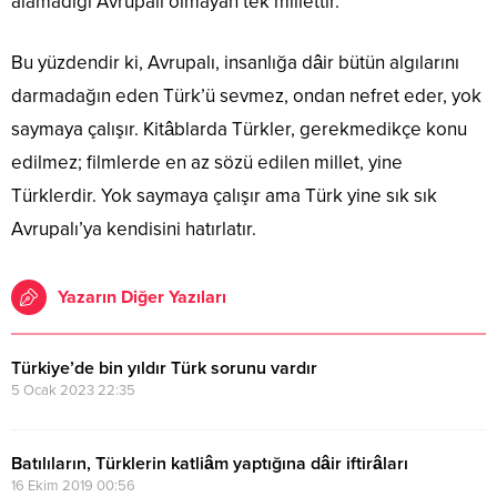
alamadığı Avrupalı olmayan tek millettir.
Bu yüzdendir ki, Avrupalı, insanlığa dâir bütün algılarını
darmadağın eden Türk’ü sevmez, ondan nefret eder, yok
saymaya çalışır. Kitâblarda Türkler, gerekmedikçe konu
edilmez; filmlerde en az sözü edilen millet, yine
Türklerdir. Yok saymaya çalışır ama Türk yine sık sık
Avrupalı’ya kendisini hatırlatır.
Yazarın Diğer Yazıları
Türkiye’de bin yıldır Türk sorunu vardır
5 Ocak 2023 22:35
Batılıların, Türklerin katliâm yaptığına dâir iftirâları
16 Ekim 2019 00:56