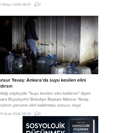
a Ata kaynaklı bir haberinde, bu yazıtlarda yapılan
31 Mayıs 2026 06:07
0
elemelere göre, bunların Milât’tan Önce IV. Yüzyılda
dana getirildiği ve merkezi...
nsur Yavaş: Ankara’da suyu kesilen elini
ldırsın
ıldığı söyleşide "Suyu kesilen elini kaldırsın" diyen
kara Büyükşehir Belediye Başkanı Mansur Yavaş,
çlerin yarısının elini kaldırması sonucu neye
adığını şaşırdı.
29 Ocak 2026 08:30
0