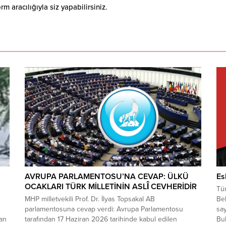
 aracılığıyla siz yapabilirsiniz.
AVRUPA PARLAMENTOSU’NA CEVAP: ÜLKÜ
Es
OCAKLARI TÜRK MİLLETİNİN ASLÎ CEVHERİDİR
Tür
MHP milletvekili Prof. Dr. İlyas Topsakal AB
Bel
parlamentosuna cevap verdi: Avrupa Parlamentosu
say
dan
tarafından 17 Haziran 2026 tarihinde kabul edilen
Bul