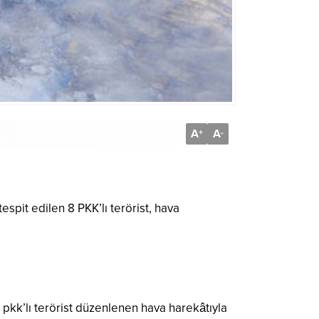
A
A
+
-
spit edilen 8 PKK’lı terörist, hava
 pkk’lı terörist düzenlenen hava harekâtıyla