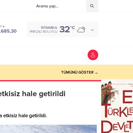
32
ST
°C
İSTANBUL
.685,30
PARÇALI BULUTLU
TÜMÜNÜ GÖSTER →
kisiz hale getirildi
etkisiz hale getirildi.