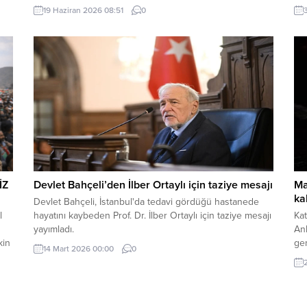
Türkiye Raporu, teknik bir ilerleme belgesi olmaktan
Alm
19 Haziran 2026 08:51
0
ı
ziyade, Türkiye-AB ilişkilerinin gerilimli fay hatlarını
inc
derinleştiren ve Ankara’nın stratejik özerkliğini hedef
mey
kta
alan bir siyasi pozisyon belgesi niteliğindedir. Raporun
içeriği, Türkiye’nin iç siyasi dengelerine...
İZ
Devlet Bahçeli’den İlber Ortaylı için taziye mesajı
Ma
ka
Devlet Bahçeli, İstanbul'da tedavi gördüğü hastanede
l
hayatını kaybeden Prof. Dr. İlber Ortaylı için taziye mesajı
Kat
yayımladı.
An
kin
gen
14 Mart 2026 00:00
0
uğr