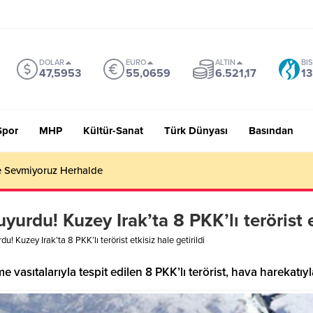
DOLAR
EURO
ALTIN
BI
47,5953
55,0659
6.521,17
13
Spor
MHP
Kültür-Sanat
Türk Dünyası
Basından
EN DAHA FAZLASI
urdu! Kuzey Irak’ta 8 PKK’lı terörist et
! Kuzey Irak’ta 8 PKK’lı terörist etkisiz hale getirildi
vasıtalarıyla tespit edilen 8 PKK’lı terörist, hava harekatıyla 