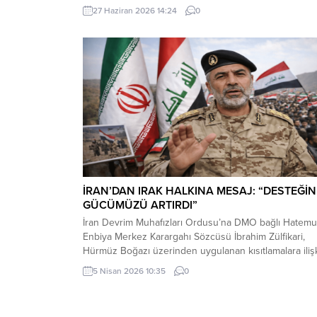
kaydedildi. Yerden kaldırıp öptüler Kemerköprü
27 Haziran 2026 14:24
0
Mahallesi’nde dün akşam saatlerinde Cumhuriyet Park
içerisindeki direkte bulunan Türk bayrağı rüzgar
nedeniyle ipinin kopmasıyla yere düştü. Bu sırada par
oynayan çocuklar yere...
İRAN’DAN IRAK HALKINA MESAJ: “DESTEĞİN
GÜCÜMÜZÜ ARTIRDI”
İran Devrim Muhafızları Ordusu’na DMO bağlı Hatemu
Enbiya Merkez Karargahı Sözcüsü İbrahim Zülfikari,
Hürmüz Boğazı üzerinden uygulanan kısıtlamalara iliş
yaptığı açıklamada, Irak’ın bu kısıtlamalardan muaf
5 Nisan 2026 10:35
0
tutulacağını belirtti.