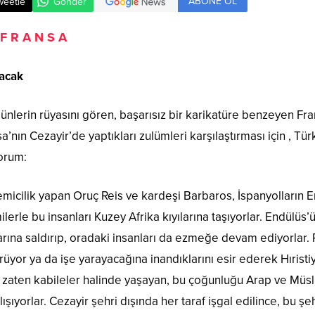
ABONE OL
weetle
Gönder
F R A N S A
acak
lerin rüyasını gören, başarısız bir karikatüre benzeyen Fra
nın Cezayir’de yaptıkları zulümleri karşılaştırması için , Türk
iyorum:
micilik yapan Oruç Reis ve kardeşi Barbaros, İspanyolların 
ilerle bu insanları Kuzey Afrika kıyılarına taşıyorlar. Endülü
larına saldırıp, oradaki insanları da ezmeğe devam ediyorlar. 
rüyor ya da işe yarayacağına inandıklarını esir ederek Hıristiy
, zaten kabileler halinde yaşayan, bu çoğunluğu Arap ve Müs
şıyorlar. Cezayir şehri dışında her taraf işgal edilince, bu şe