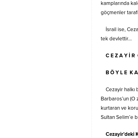
kamplarında kald
göçmenler tarafı
İsrail ise, Ceza
tek devlettir…
C E Z A Y İ R
B Ö Y L E K A 
Cezayir halkı 
Barbaros’un (O z
kurtaran ve koru
Sultan Selim’e b
Cezayir’deki K