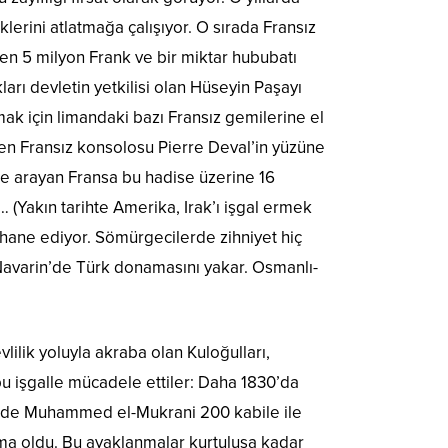
klerini atlatmağa çalışıyor. O sırada Fransız
en 5 milyon Frank ve bir miktar hububatı
arı devletin yetkilisi olan Hüseyin Paşayı
k için limandaki bazı Fransız gemilerine el
 eden Fransız konsolosu Pierre Deval’in yüzüne
ane arayan Fransa bu hadise üzerine 16
 (Yakın tarihte Amerika, Irak’ı işgal ermek
hane ediyor. Sömürgecilerde zihniyet hiç
 Navarin’de Türk donamasını yakar. Osmanlı-
lilik yoluyla akraba olan Kuloğulları,
l bu işgalle mücadele ettiler: Daha 1830’da
71’de Muhammed el-Mukrani 200 kabile ile
anma oldu. Bu ayaklanmalar kurtuluşa kadar