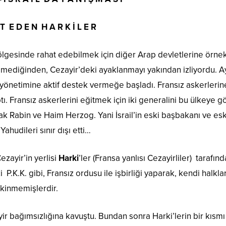
 T E D E N H A R K İ L E R
bölgesinde rahat edebilmek için diğer Arap devletlerine örnek
mediğinden, Cezayir’deki ayaklanmayı yakından izliyordu. Ayak
önetimine aktif destek vermeğe başladı. Fransız askerlerine 
tı. Fransız askerlerini eğitmek için iki generalini bu ülkeye g
zak Rabin ve Haim Herzog. Yani İsrail’in eski başbakanı ve e
ahudileri sınır dışı etti…
ezayir’in yerlisi
Harki
’ler (Fransa yanlısı Cezayirliler) tarafın
i P.K.K. gibi, Fransız ordusu ile işbirliği yaparak, kendi halkl
kinmemişlerdir.
bağımsızlığına kavuştu. Bundan sonra Harki’lerin bir kısmı 