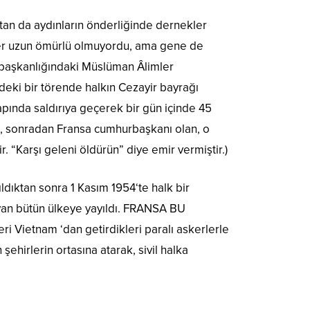
aftan da aydınların önderliğinde dernekler
kler uzun ömürlü olmuyordu, ama gene de
s başkanlığındaki Müslüman Âlimler
ndeki bir törende halkın Cezayir bayrağı
 çapında saldırıya geçerek bir gün içinde 45
eren, sonradan Fransa cumhurbaşkanı olan, o
. “Karşı geleni öldürün” diye emir vermiştir.)
ıldıktan sonra 1 Kasım 1954‘te halk bir
isyan bütün ülkeye yayıldı. FRANSA BU
ietnam ‘dan getirdikleri paralı askerlerle
ehirlerin ortasına atarak, sivil halka