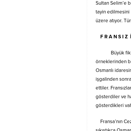
Sultan Selim’e b
tayin edilmesini
üzere atıyor. Tü
F R A N S I Z İ
Büyük fikir ve 
örneklerinden bir
Osmanlı idaresin
işgalinden sonra
ettiler. Fransız
gösterdiler ve h
gösterdikleri va
Fransa’nın Cezay
sıkıştıkça Osman