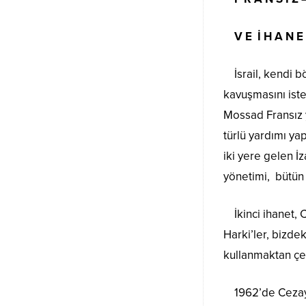
V E İ H A N E
İsrail, kendi 
kavuşmasını iste
Mossad Fransız y
türlü yardımı yap
iki yere gelen İ
yönetimi, bütün Y
İkinci ihanet, C
Harki’ler, bizdek
kullanmaktan çe
1962’de Cezayir 