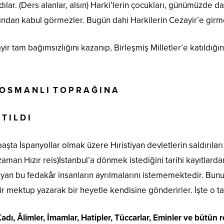
ılar. (Ders alanlar, alsın) Harki’lerin çocukları, günümüzde 
ndan kabul görmezler. Bugün dahi Harkilerin Cezayir’e girmel
yir tam bağımsızlığını kazanıp, Birleşmiş Milletler’e katıldığı
 O S M A N L I T O P R A Ğ I N A
T I L D I
başta İspanyollar olmak üzere Hıristiyan devletlerin saldırıları
aman Hızır reis)İstanbul’a dönmek istediğini tarihi kayıtlarda
yan bu fedakâr insanların ayrılmalarını istememektedir. Bunu
ir mektup yazarak bir heyetle kendisine gönderirler. İşte o t
adı, Âlimler, İmamlar, Hatipler, Tüccarlar, Eminler ve bütün