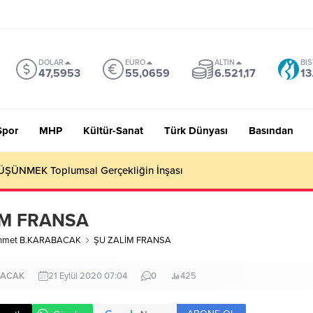
DOLAR
EURO
ALTIN
BIS
47,5953
55,0659
6.521,17
13
Spor
MHP
Kültür-Sanat
Türk Dünyası
Basından
 Sevmiyoruz Herhalde
İM FRANSA
hmet B.KARABACAK
ŞU ZALİM FRANSA
BACAK
21 Eylül 2020 07:04
0
425