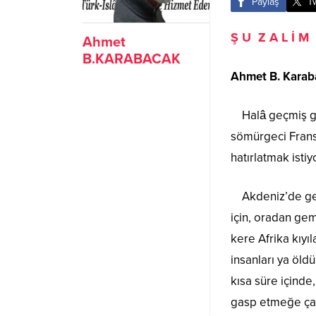
Paylaş
T
Ş U Z A L İ M 
Ahmet
B.KARABACAK
Ahmet B. Karab
Halâ geçmiş gün
sömürgeci Fransa’
hatırlatmak ist
Akdeniz’de ge
için, oradan gem
kere Afrika kıyı
insanları ya öldü
kısa süre içinde
gasp etmeğe çalı