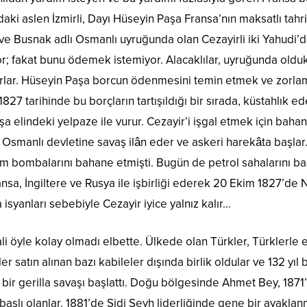
daki aslen İzmirli, Dayı Hüseyin Paşa Fransa’nın maksatlı tahri
ve Busnak adlı Osmanlı uyruğunda olan Cezayirli iki Yahudi’d
or; fakat bunu ödemek istemiyor. Alacaklılar, uyruğunda oldukl
lar. Hüseyin Paşa borcun ödenmesini temin etmek ve zorlama
1827 tarihinde bu borçların tartışıldığı bir sırada, küstahlık
a elindeki yelpaze ile vurur. Cezayir’i işgal etmek için bah
Osmanlı devletine savaş ilân eder ve askeri harekâta başlar…
om bombalarını bahane etmişti. Bugün de petrol sahalarını ba
nsa, İngiltere ve Rusya ile işbirliği ederek 20 Ekim 1827’de
 isyanları sebebiyle Cezayir iyice yalnız kalır…
i öyle kolay olmadı elbette. Ülkede olan Türkler, Türklerle ev
er satın alınan bazı kabileler dışında birlik oldular ve 132 yı
 bir gerilla savaşı başlattı. Doğu bölgesinde Ahmet Bey, 18
başlı olanlar. 1881’de Sidi Şeyh liderliğinde gene bir ayakl