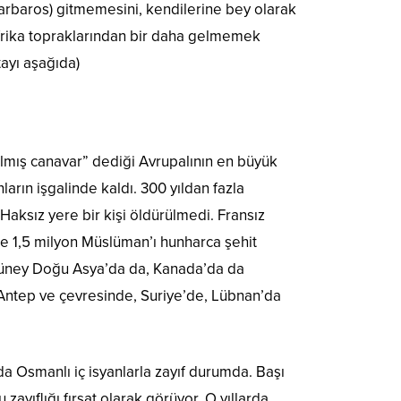
Barbaros) gitmemesini, kendilerine bey olarak
 Afrika topraklarından bir daha gelmemek
tayı aşağıda)
ış canavar” dediği Avrupalının en büyük
ların işgalinde kaldı. 300 yıldan fazla
Haksız yere bir kişi öldürülmedi. Fransız
inde 1,5 milyon Müslüman’ı hunharca şehit
de, Güney Doğu Asya’da da, Kanada’da da
 Antep ve çevresinde, Suriye’de, Lübnan’da
da Osmanlı iç isyanlarla zayıf durumda. Başı
ayıflığı fırsat olarak görüyor. O yıllarda