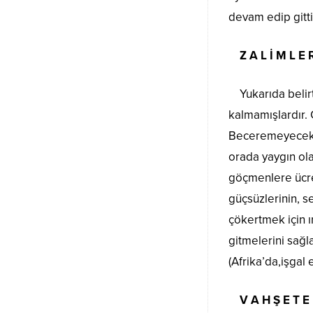
devam edip gitti
Z A L İ M L E 
Yukarıda belir
kalmamışlardır. C
Beceremeyecekler
orada yaygın ola
göçmenlere ücret
güçsüzlerinin, s
çökertmek için ır
gitmelerini sağl
(Afrika’da,işgal
V A H Ş E T E