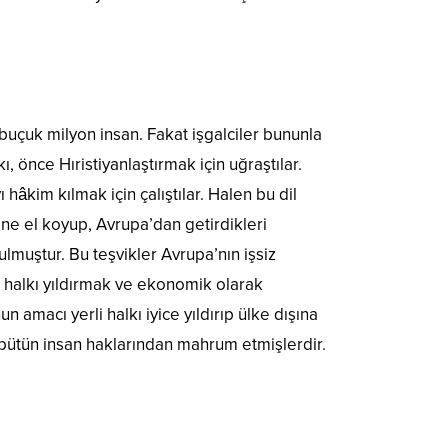
r buçuk milyon insan. Fakat işgalciler bununla
ı, önce Hıristiyanlaştırmak için uğraştılar.
âkim kılmak için çalıştılar. Halen bu dil
rine el koyup, Avrupa’dan getirdikleri
lmuştur. Bu teşvikler Avrupa’nın işsiz
n halkı yıldırmak ve ekonomik olarak
n amacı yerli halkı iyice yıldırıp ülke dışına
ri bütün insan haklarından mahrum etmişlerdir.