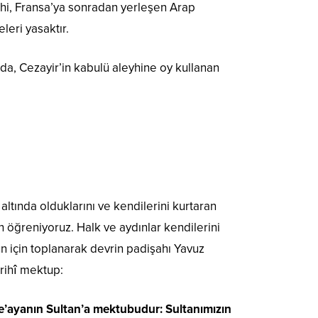
dahi, Fransa’ya sonradan yerleşen Arap
eri yasaktır.
nda, Cezayir’in kabulü aleyhine oy kullanan
 altında olduklarını ve kendilerini kurtaran
n öğreniyoruz. Halk ve aydınlar kendilerini
n için toplanarak devrin padişahı Yavuz
arihî mektup:
 re’ayanın Sultan’a mektubudur: Sultanımızın