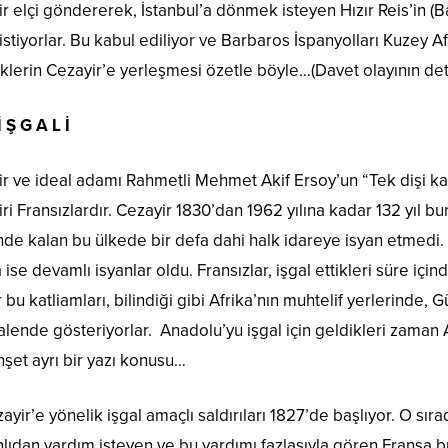
ir elçi göndererek, İstanbul’a dönmek isteyen Hızır Reis’in (
 istiyorlar. Bu kabul ediliyor ve Barbaros İspanyolları Kuzey
rklerin Cezayir’e yerleşmesi özetle böyle…(Davet olayının de
 Ş G A L İ
ideal adamı Rahmetli Mehmet Akif Ersoy’un “Tek dişi kalm
i Fransızlardır. Cezayir 1830’dan 1962 yılına kadar 132 yıl bun
de kalan bu ülkede bir defa dahi halk idareye isyan etmedi. 
 ise devamlı isyanlar oldu. Fransızlar, işgal ettikleri süre iç
lar bu katliamları, bilindiği gibi Afrika’nın muhtelif yerlerin
alende gösteriyorlar. Anadolu’yu işgal için geldikleri zaman
hşet ayrı bir yazı konusu…
ir’e yönelik işgal amaçlı saldırıları 1827’de başlıyor. O sıra
lıdan yardım isteyen ve bu yardımı fazlasıyla gören Fransa bu z