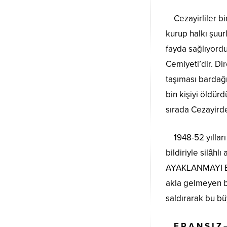
Cezayirliler b
kurup halkı şuu
fayda sağlıyord
Cemiyeti’dir. Di
taşıması bardağı 
bin kişiyi öldür
sırada Cezayirde
1948-52 yılları b
bildiriyle silâh
AYAKLANMAYI BAS
akla gelmeyen bü
saldırarak bu bü
F R A N S I Z 