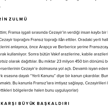
.
R İ N Z U L M Ü
ttim; Fransa işgali sırasında Cezayir’in verdiği insan kaybı bi
ezayir toprağını Fransız toprağı ilân ettiler. Oradaki yerli halk
ini anlayınca, önce Arapça ve Berberice yerine Fransızcayı h
rak kullanılıyor. Sonra bütün Vakıf arazilerine, kabile arazile
siz olarak dağıttılar. Bu miktar 23 milyon 450 bin dönümü bu
erserilerinin Cezayir’e dolmasına yol açtı. Devamlı isyan ede
k esasına dayalı “Yerli Kanunu” diye bir kanun çıkardılar. Bunu
amaktı. Bu kanunla Fransız’lara imtiyaz sağlayıp, Cezayirlile
 ettikleri bölgelerde halen bunu uyguluyorlar)
 K A R Ş I B Ü Y ÜK B A Ş K A L D I R I