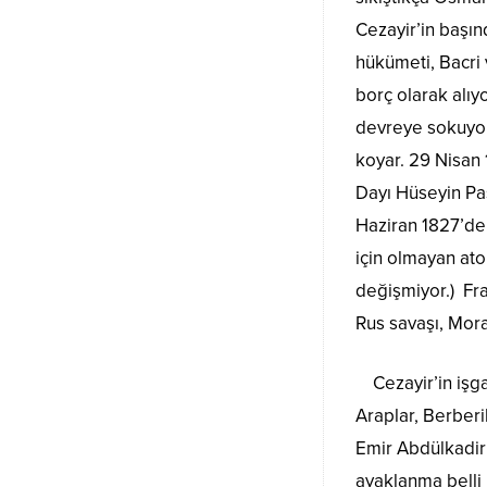
Cezayir’in başın
hükümeti, Bacri 
borç olarak alıy
devreye sokuyor
koyar. 29 Nisan 
Dayı Hüseyin Paş
Haziran 1827’de 
için olmayan at
değişmiyor.) Fra
Rus savaşı, Mora
Cezayir’in işgal
Araplar, Berberil
Emir Abdülkadir
ayaklanma belli 