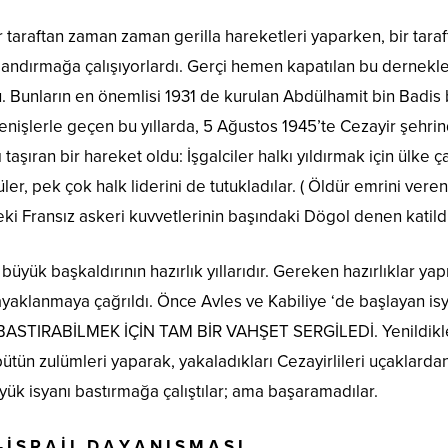
ir taraftan zaman zaman gerilla hareketleri yaparken, bir tar
rlandırmağa çalışıyorlardı. Gerçi hemen kapatılan bu derne
u. Bunların en önemlisi 1931 de kurulan Abdülhamit bin Badi
renişlerle geçen bu yıllarda, 5 Ağustos 1945’te Cezayir şehri
taşıran bir hareket oldu: İşgalciler halkı yıldırmak için ülke
düler, pek çok halk liderini de tutukladılar. ( Öldür emrini v
ki Fransız askeri kuvvetlerinin başındaki Dögol denen katildir
üyük başkaldırının hazırlık yıllarıdır. Gereken hazırlıklar yap
lı ayaklanmaya çağrıldı. Önce Avles ve Kabiliye ‘de başlayan 
TIRABİLMEK İÇİN TAM BİR VAHŞET SERGİLEDİ. Yenildikleri V
tün zulümleri yaparak, yakaladıkları Cezayirlileri uçaklardan ş
yük isyanı bastırmağa çalıştılar; ama başaramadılar.
– İ S R A İ L D A Y A N I Ş M A S I