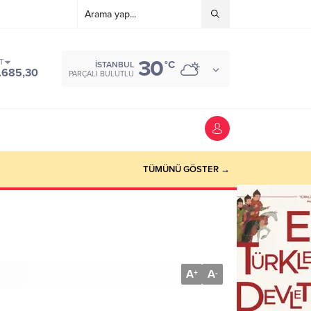
30
T
°C
İSTANBUL
.685,30
PARÇALI BULUTLU
TÜMÜNÜ GÖSTER →
A
A
+
-