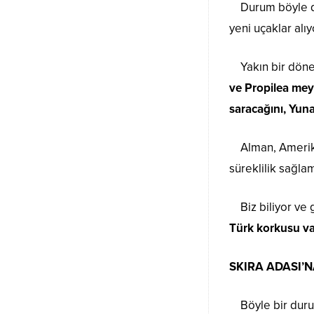
Durum böyle deği
yeni uçaklar alıyo
Yakın bir dönem
ve Propilea meyd
saracağını, Yun
Alman, Amerikan
süreklilik sağla
Biz biliyor ve 
Türk korkusu va
SKIRA ADASI’N
Böyle bir durum