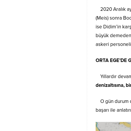
2020 Aralık ayı 
(Meis) sonra Bod
ise Didim’in kar
büyük demeden d
askeri personeli
ORTA EGE’DE 
Yıllardır devam
denizaltısına, b
O gün durum dün
başarı ile anlatı