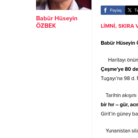
Paylaş
T
Babür Hüseyin
ÖZBEK
LİMNİ, SKIRA
Babür Hüseyin
Haritayı önün
Çeşme’ye 80 den
Tugayı’na 98 d. 
Tarihin akışını
bir hır – gür, ac
Girit’in güney b
Yunanistan silah