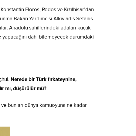
Konstantin Floros, Rodos ve Kızılhisar’dan
avunma Bakan Yardımcısı Alkiviadis Sefanis
ılar. Anadolu sahillerindeki adaları küçük
ne yapacağını dahi bilemeyecek durumdaki
çhul.
Nerede bir Türk fırkateynine,
rılır mı, düşürülür mü?
r ve bunları dünya kamuoyuna ne kadar