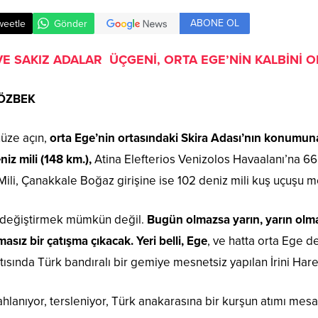
ABONE OL
weetle
Gönder
 VE SAKIZ ADALAR ÜÇGENİ, ORTA EGE’NİN KALBİNİ
 ÖZBEK
üze açın,
orta Ege’nin ortasındaki Skira Adası’nın konumuna 
iz mili (148 km.),
Atina Elefterios Venizolos Havaalanı’na 66 
Mili, Çanakkale Boğaz girişine ise 102 deniz mili kuş uçuşu
 değiştirmek mümkün değil.
Bugün olmazsa yarın, yarın olm
ımasız bir çatışma çıkacak. Yeri belli, Ege
, ve hatta orta Ege
atısında Türk bandıralı bir gemiye mesnetsiz yapılan İrini Ha
lanıyor, tersleniyor, Türk anakarasına bir kurşun atımı mesa