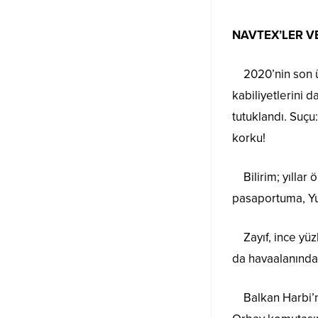
NAVTEX’LER 
2020’nin son üç 
kabiliyetlerini 
tutuklandı. Suçu
korku!
Bilirim; yıllar 
pasaportuma, Yuna
Zayıf, ince yüzlü
da havaalanında 
Balkan Harbi’nde