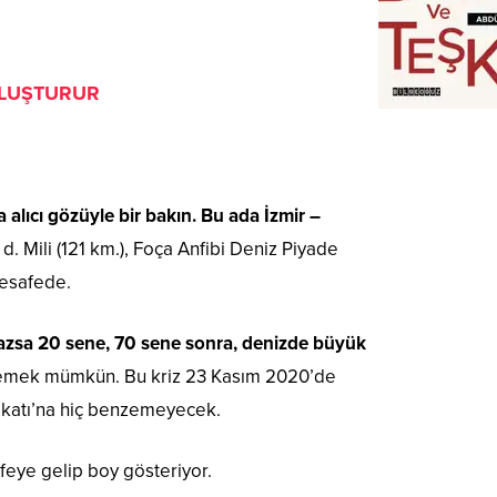
 OLUŞTURUR
alıcı gözüyle bir bakın. Bu ada İzmir –
d. Mili (121 km.), Foça Anfibi Deniz Piyade
 mesafede.
azsa 20 sene, 70 sene sonra, denizde büyük
 demek mümkün. Bu kriz 23 Kasım 2020’de
rekatı’na hiç benzemeyecek.
feye gelip boy gösteriyor.