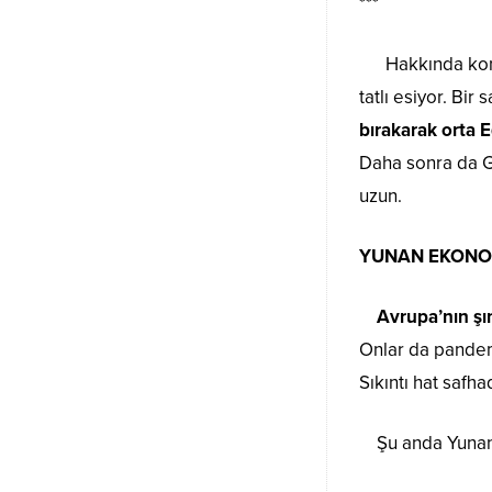
***
Hakkında konuşt
tatlı esiyor. Bir
bırakarak orta 
Daha sonra da Gi
uzun.
YUNAN EKONO
Avrupa’nın şım
Onlar da pandemi
Sıkıntı hat safh
Şu anda Yunanis