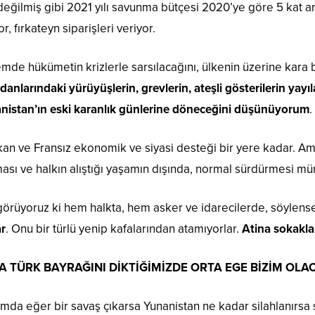
lmiş gibi 2021 yılı savunma bütçesi 2020’ye göre 5 kat arttı
r, fırkateyn siparişleri veriyor.
de hükümetin krizlerle sarsılacağını, ülkenin üzerine kara 
anlarındaki yürüyüşlerin, grevlerin, ateşli gösterilerin yayıl
anistan’ın eski karanlık günlerine döneceğini düşünüyorum
.
 ve Fransız ekonomik ve siyasi desteği bir yere kadar. Am
ması ve halkın alıştığı yaşamın dışında, normal sürdürmesi m
görüyoruz ki hem halkta, hem asker ve idarecilerde, söyle
r
. Onu bir türlü yenip kafalarından atamıyorlar.
Atina sokakla
A TÜRK BAYRAĞINI DİKTİĞİMİZDE ORTA EGE BİZİM OLA
da eğer bir savaş çıkarsa Yunanistan ne kadar silahlanırsa 