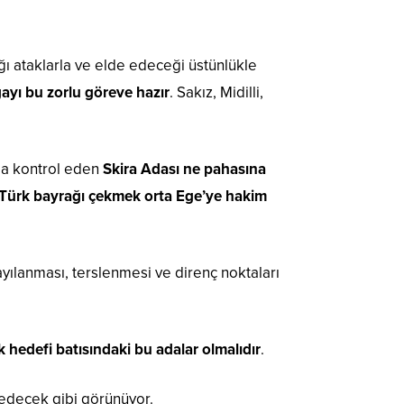
ğı ataklarla ve elde edeceği üstünlükle
ayı bu zorlu göreve hazır
. Sakız, Midilli,
da kontrol eden
Skira Adası ne pahasına
ya Türk bayrağı çekmek orta Ege’ye hakim
yılanması, terslenmesi ve direnç noktaları
k hedefi batısındaki bu adalar olmalıdır
.
edecek gibi görünüyor.