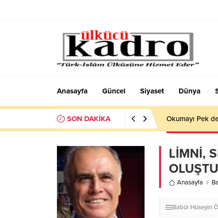
Anasayfa
Güncel
Siyaset
Dünya
SON DAKİKA
Okumayı Pek de
LİMNİ, 
OLUŞT
Anasayfa
B
Babür Hüseyin 