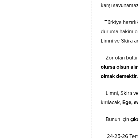
karşı savunamaz.
Türkiye hazırlık
duruma hakim olm
Limni ve Skira a
Zor olan bütün 
olursa olsun al
olmak demektir
Limni, Skira ve 
kırılacak,
Ege, e
Bunun için
çık
24-25-26 Temmuz