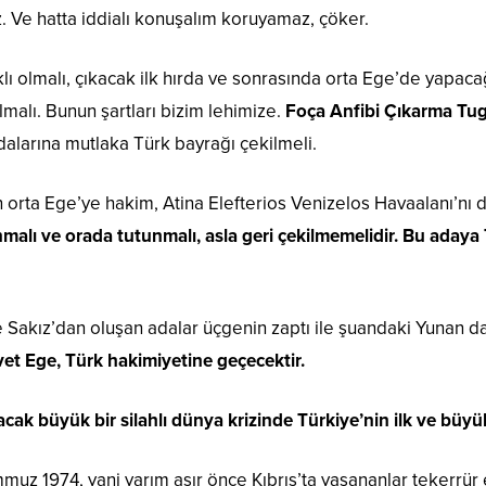
 Ve hatta iddialı konuşalım koruyamaz, çöker.
lı olmalı, çıkacak ilk hırda ve sonrasında orta Ege’de yapaca
alı. Bunun şartları bizim lehimize.
Foça Anfibi Çıkarma Tug
dalarına mutlaka Türk bayrağı çekilmeli.
orta Ege’ye hakim, Atina Elefterios Venizelos Havaalanı’nı 
ınmalı ve orada tutunmalı, asla geri çekilmemelidir. Bu ada
.
Sakız’dan oluşan adalar üçgenin zaptı ile şuandaki Yunan da
vet Ege, Türk hakimiyetine geçecektir.
acak büyük bir silahlı dünya krizinde Türkiye’nin ilk ve büyü
 1974, yani yarım asır önce Kıbrıs’ta yaşananlar tekerrür 