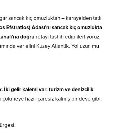
r sancak kıç omuzluktan – karayelden tatlı
s Efstratios) Adası’nı sancak kıç omuzlukta
Kanalı’na doğru
rotayı tashih edip ilerliyoruz.
amında ver elini Kuzey Atlantik. Yol uzun mu
ki gelir kalemi var: turizm ve denizcilik
.
 çökmeye hazır çaresiz kalmış bir deve gibi.
ürgesi.