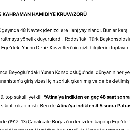
VE KAHRAMAN HAMİDİYE KRUVAZÖRÜ
ayında 48 Navtex (denizcilere ilan) yayınlandı. Bunlar karşı
daraltmaya yönelik duyurulardı. Rodos’taki Türk Başkonsolosl
: Ege’deki Yunan Deniz Kuvvetleri’nin gizli bilgilerini toplay
önce Beyoğlu’ndaki Yunan Konsolosluğu’nda, dünyanın her yer
nistan’a giriş vizesi için zorluk çıkarılmış ve de bekletilmişt
, top sakallı yetkili:
“Atina’ya indikten en geç 48 saat sonra
sıkıntı çıkarılmıştı. Ben de
Atina’ya indikten 4.5 sonra Patra
 (1912 -13) Çanakkale Boğazı’nı denizden kapatıp Ege’de Tür