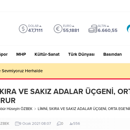
DOLAR
EURO
ALTIN
47,7111
55,1881
6.660,55
Spor
MHP
Kültür-Sanat
Türk Dünyası
Basından
 Sevmiyoruz Herhalde
SKIRA VE SAKIZ ADALAR ÜÇGENİ, OR
URUR
abür Hüseyin ÖZBEK
LİMNİ, SKIRA VE SAKIZ ADALAR ÜÇGENİ, ORTA EGE’N
ÖZBEK
9 Ocak 2021 08:07
0
556