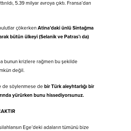
rıldı, 5.39 milyar avroya çıktı. Fransa’dan
bulutlar çökerken
Atina’daki ünlü Sintağma
arak bütün ülkeyi (Selanik ve Patras’ı da)
a bunun krizlere rağmen bu şekilde
ümkün değil.
nse de söylenmese de
bir Türk aleyhtarlığı bir
rında yürürken bunu hissediyorsunuz.
CAKTIR
silahlansın Ege’deki adaların tümünü bize