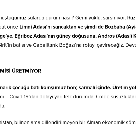
uğumuz sularda durum nasıl? Gemi yüklü, sarsmıyor. Rüzga
 saat önce
Limni Adası’nı sancaktan ve şimdi de Bozbaba (Ayio
Ege’ye, Eğriboz Adası’nın güney doğusuna, Andros (Adası) 
rit’in batısı ve Cebelitarık Boğazı’na rotayı çevireceğiz. Dev
MİSİ ÜRETMİYOR
arık çocuğu batı komşumuz borç sarmalı içinde. Üretim yok. İ
 – Covid 19’dan dolayı yarı felç durumda. Çölde susuzluktan
ada.
tan, bilinen ama dillendirilmeyen bir Alman ekonomik söm