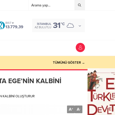
31
BIST
°C
İSTANBUL
13.779,39
AZ BULUTLU
TÜMÜNÜ GÖSTER →
TA EGE’NİN KALBİNİ
İN KALBİNİ OLUŞTURUR
A
A
+
-