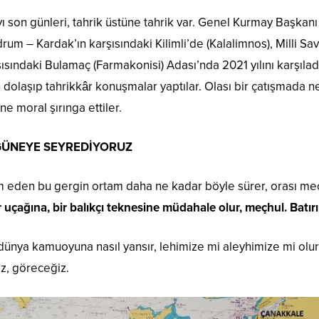
son günleri, tahrik üstüne tahrik var. Genel Kurmay Başkanı 
rum – Kardak’ın karşısındaki Kilimli’de (Kalalimnos), Milli S
şısındaki Bulamaç (Farmakonisi) Adası’nda 2021 yılını karşılad
olaşıp tahrikkâr konuşmalar yaptılar. Olası bir çatışmada 
ne moral şırınga ettiler.
GÜNEYE SEYREDİYORUZ
 eden bu gergin ortam daha ne kadar böyle sürer, orası me
ir uçağına, bir balıkçı teknesine müdahale olur, meçhul. Batı
ya kamuoyuna nasıl yansır, lehimize mi aleyhimize mi olu
rız, göreceğiz.