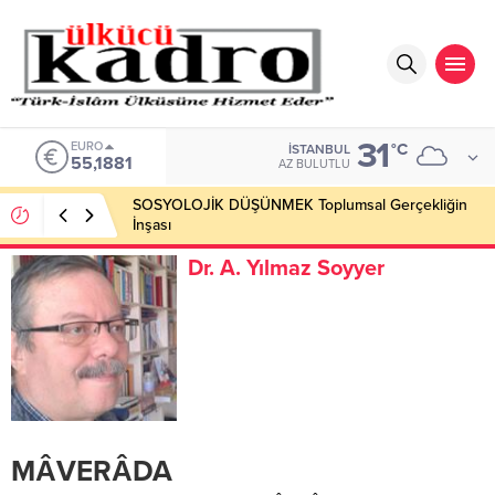
31
EURO
°C
İSTANBUL
55,1881
AZ BULUTLU
SOSYOLOJİK DÜŞÜNMEK Toplumsal Gerçekliğin
İnşası
Dr. A. Yılmaz Soyyer
MÂVERÂDA