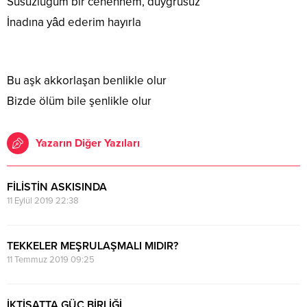
Susuzluğum bir cehennem, duygrusuz
İnadına yâd ederim hayırla
Bu aşk akkorlaşan benlikle olur
Bizde ölüm bile şenlikle olur
Yazarın Diğer Yazıları
FİLİSTİN ASKISINDA
11 Eylül 2019 22:38
TEKKELER MEŞRULAŞMALI MIDIR?
11 Temmuz 2019 09:25
İKTİSATTA GÜÇ BİRLİĞİ