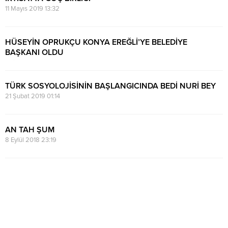
11 Mayıs 2019 13:32
HÜSEYİN OPRUKÇU KONYA EREĞLİ’YE BELEDİYE
BAŞKANI OLDU
1 Nisan 2019 10:47
TÜRK SOSYOLOJİSİNİN BAŞLANGICINDA BEDİ NURİ BEY
21 Şubat 2019 01:14
AN TAH ŞUM
8 Eylül 2018 23:19