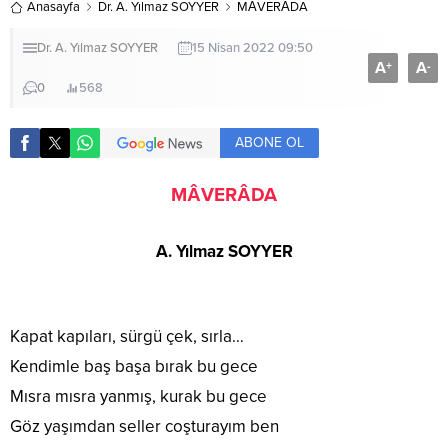
Anasayfa
Dr. A. Yılmaz SOYYER
MÂVERÂDA
Dr. A. Yılmaz SOYYER
15 Nisan 2022 09:50
A
A
+
-
0
568
ABONE OL
MÂVERÂDA
A. Yılmaz SOYYER
Kapat kapıları, sürgü çek, sırla…
Kendimle baş başa bırak bu gece
Mısra mısra yanmış, kurak bu gece
Göz yaşımdan seller coşturayım ben