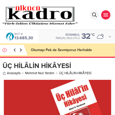
32
BIST
°C
İSTANBUL
13.685,30
PARÇALI BULUTLU
Okumayı Pek de Sevmiyoruz Herhalde
ÜÇ HİLÂLİN HİKÂYESİ
Anasayfa
Mehmet Nuri Yardım
ÜÇ HİLÂLİN HİKÂYESİ