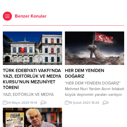
Benzer Konular
TÜRK EDEBİYATI VAKFI’NDA
HER DEM YENİDEN
YAZI, EDİTÖRLÜK VE MEDYA
DOĞARIZ
KURSU’NUN MEZUNİYET
“HER DEM YENİDEN DOĞARIZ”
TÖRENİ
Mehmet Nuri Yardım Asrın felaketi
YAZI, EDİTÖRLÜK VE MEDYA
büyük depremin yaraları sarılıyor.
KURSU’NUN MEZUNİYET
İki haftadır Türkiye’de muazzam
24 Mayıs 2024 19:14
0
19 Şubat 2023 18:26
0
TÖRENİ, YARIN TÜRK EDEBİYATI
bir yardım seferberliği ve
VAKFI’NDA İstanbul ve civar
dayanışma yaşanıyor.Hepimiz iki
illerde 16 yıldan beri devam eden
haftadır millet olarak acılar
“Yazı, Editörlük ve Medya
yaşadık, yaşıyoruz. Elbette bu