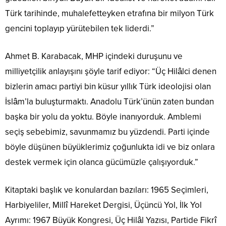
Türk tarihinde, muhalefetteyken etrafına bir milyon Türk
gencini toplayıp yürütebilen tek liderdi.”
Ahmet B. Karabacak, MHP içindeki duruşunu ve
milliyetçilik anlayışını şöyle tarif ediyor: “Üç Hilâlci denen
bizlerin amacı partiyi bin küsur yıllık Türk ideolojisi olan
İslâm’la buluşturmaktı. Anadolu Türk’ünün zaten bundan
başka bir yolu da yoktu. Böyle inanıyorduk. Amblemi
seçiş sebebimiz, savunmamız bu yüzdendi. Parti içinde
böyle düşünen büyüklerimiz çoğunlukta idi ve biz onlara
destek vermek için olanca gücümüzle çalışıyorduk.”
Kitaptaki başlık ve konulardan bazıları: 1965 Seçimleri,
Harbiyeliler, Millî Hareket Dergisi, Üçüncü Yol, İlk Yol
Ayrımı: 1967 Büyük Kongresi, Üç Hilâl Yazısı, Partide Fikrî