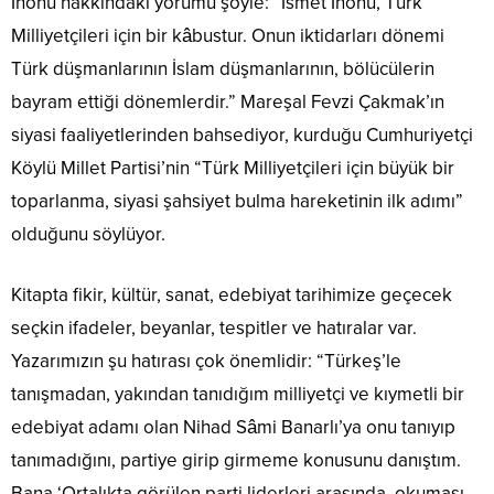
İnönü hakkındaki yorumu şöyle: “İsmet İnönü, Türk
Milliyetçileri için bir kâbustur. Onun iktidarları dönemi
Türk düşmanlarının İslam düşmanlarının, bölücülerin
bayram ettiği dönemlerdir.” Mareşal Fevzi Çakmak’ın
siyasi faaliyetlerinden bahsediyor, kurduğu Cumhuriyetçi
Köylü Millet Partisi’nin “Türk Milliyetçileri için büyük bir
toparlanma, siyasi şahsiyet bulma hareketinin ilk adımı”
olduğunu söylüyor.
Kitapta fikir, kültür, sanat, edebiyat tarihimize geçecek
seçkin ifadeler, beyanlar, tespitler ve hatıralar var.
Yazarımızın şu hatırası çok önemlidir: “Türkeş’le
tanışmadan, yakından tanıdığım milliyetçi ve kıymetli bir
edebiyat adamı olan Nihad Sâmi Banarlı’ya onu tanıyıp
tanımadığını, partiye girip girmeme konusunu danıştım.
Bana ‘Ortalıkta görülen parti liderleri arasında, okuması