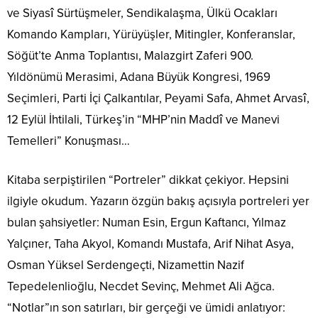
ve Siyasî Sürtüşmeler, Sendikalaşma, Ülkü Ocakları
Komando Kampları, Yürüyüşler, Mitingler, Konferanslar,
Söğüt’te Anma Toplantısı, Malazgirt Zaferi 900.
Yıldönümü Merasimi, Adana Büyük Kongresi, 1969
Seçimleri, Parti İçi Çalkantılar, Peyami Safa, Ahmet Arvasî,
12 Eylül İhtilali, Türkeş’in “MHP’nin Maddî ve Manevi
Temelleri” Konuşması…
Kitaba serpiştirilen “Portreler” dikkat çekiyor. Hepsini
ilgiyle okudum. Yazarın özgün bakış açısıyla portreleri yer
bulan şahsiyetler: Numan Esin, Ergun Kaftancı, Yılmaz
Yalçıner, Taha Akyol, Komandı Mustafa, Arif Nihat Asya,
Osman Yüksel Serdengeçti, Nizamettin Nazif
Tepedelenlioğlu, Necdet Sevinç, Mehmet Ali Ağca.
“Notlar”ın son satırları, bir gerçeği ve ümidi anlatıyor: