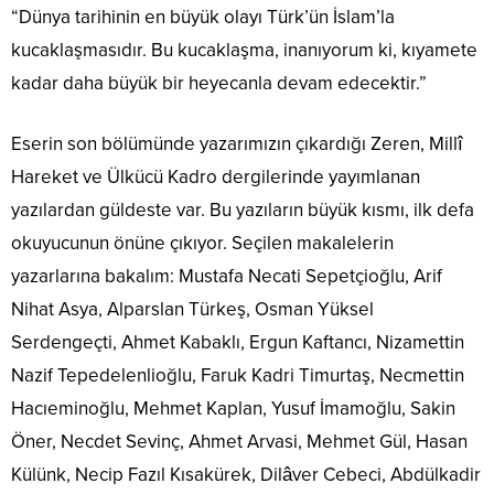
“Dünya tarihinin en büyük olayı Türk’ün İslam’la
kucaklaşmasıdır. Bu kucaklaşma, inanıyorum ki, kıyamete
kadar daha büyük bir heyecanla devam edecektir.”
Eserin son bölümünde yazarımızın çıkardığı Zeren, Millî
Hareket ve Ülkücü Kadro dergilerinde yayımlanan
yazılardan güldeste var. Bu yazıların büyük kısmı, ilk defa
okuyucunun önüne çıkıyor. Seçilen makalelerin
yazarlarına bakalım: Mustafa Necati Sepetçioğlu, Arif
Nihat Asya, Alparslan Türkeş, Osman Yüksel
Serdengeçti, Ahmet Kabaklı, Ergun Kaftancı, Nizamettin
Nazif Tepedelenlioğlu, Faruk Kadri Timurtaş, Necmettin
Hacıeminoğlu, Mehmet Kaplan, Yusuf İmamoğlu, Sakin
Öner, Necdet Sevinç, Ahmet Arvasi, Mehmet Gül, Hasan
Külünk, Necip Fazıl Kısakürek, Dilâver Cebeci, Abdülkadir