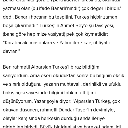
yazması olan (bu ifade Banarlı’nındır) çok değerli biridir.’
dedi. Banarlı hocanın bu tespitini, Türkeş hiçbir zaman
boşa çıkarmadı.” Türkeş’in Ahmet Bey’e şu tavsiyesi,
(bana göre hepimize vasiyeti) pek çok kıymetlidir:
“Karabacak, masonlara ve Yahudilere karşı ihtiyatlı
davran.”
Ben rahmetli Alparslan Türkeş’i biraz bildiğimi
sanıyordum. Ama eseri okuduktan sonra bu bilginin eksik
ve sınırlı olduğunu, yazarın muhtevalı, derinlikli ve ufuklu
bakış açısı sayesinde bilgimi tahkim ettiğimi
düşünüyorum. Yazar şöyle diyor: “Alparslan Türkeş, çok
okuyan düşünen, rahmetli Dündar Taşer’in deyimiyle,
olaylar karşısında herkesin durduğu anda ileriye
gidebilen biriydi. Büyük bir idealist ve hareket adamı idi.