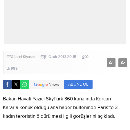
Güncel
Siyaset
11 Ocak 2013 20:15
0
A
A
+
-
989
ABONE OL
Bakan Hayati Yazıcı SkyTürk 360 kanalında Korcan
Karar’a konuk olduğu ana haber bülteninde Paris’te 3
kadın teröristin öldürülmesi ilgili görüşlerini açıkladı.