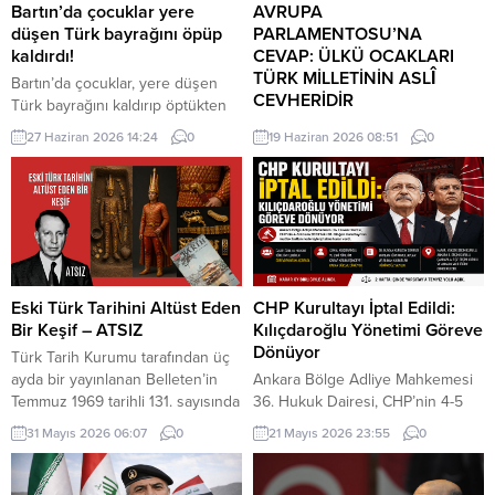
Bartın’da çocuklar yere
AVRUPA
düşen Türk bayrağını öpüp
PARLAMENTOSU’NA
kaldırdı!
CEVAP: ÜLKÜ OCAKLARI
TÜRK MİLLETİNİN ASLÎ
Bartın’da çocuklar, yere düşen
CEVHERİDİR
Türk bayrağını kaldırıp öptükten
sonra gelen itfaiye ekiplerinin de
MHP milletvekili Prof. Dr. İlyas
27 Haziran 2026 14:24
0
19 Haziran 2026 08:51
0
yardımıyla göndere çekti. O anlar
Topsakal AB parlamentosuna
cep telefonu kamerası tarafından
cevap verdi: Avrupa
kaydedildi. Yerden kaldırıp öptüler
Parlamentosu tarafından 17
Kemerköprü Mahallesi’nde dün
Haziran 2026 tarihinde kabul
akşam saatlerinde Cumhuriyet
edilen Türkiye Raporu, teknik bir
Parkı içerisindeki direkte bulunan
ilerleme belgesi olmaktan ziyade,
Türk bayrağı rüzgar nedeniyle
Türkiye-AB ilişkilerinin gerilimli fay
ipinin kopmasıyla yere düştü. Bu
hatlarını derinleştiren ve
Eski Türk Tarihini Altüst Eden
CHP Kurultayı İptal Edildi:
sırada parkta oynayan çocuklar
Ankara’nın stratejik özerkliğini
Bir Keşif – ATSIZ
Kılıçdaroğlu Yönetimi Göreve
yere...
hedef alan bir siyasi pozisyon
Dönüyor
Türk Tarih Kurumu tarafından üç
belgesi niteliğindedir. Raporun
ayda bir yayınlanan Belleten’in
Ankara Bölge Adliye Mahkemesi
içeriği, Türkiye’nin iç siyasi
Temmuz 1969 tarihli 131. sayısında
36. Hukuk Dairesi, CHP’nin 4-5
dengelerine...
(427. sayfada) «Milâttan Önce IV.
Kasım 2023 tarihlerinde
31 Mayıs 2026 06:07
0
21 Mayıs 2026 23:55
0
Yüzyıla Ait Türkçe Yazıtlar
gerçekleştirilen 38. Olağan
Bulundu» başlıklı kısa bir haber
Kurultayı’na ilişkin açılan davada
vardı. Tass Ajansı’nın Alma Ata
kararını açıkladı. Mahkeme,