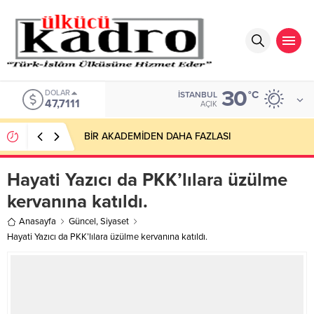
30
DOLAR
°C
İSTANBUL
47,7111
AÇIK
BİR AKADEMİDEN DAHA FAZLASI
Hayati Yazıcı da PKK’lılara üzülme
kervanına katıldı.
Anasayfa
Güncel
,
Siyaset
Hayati Yazıcı da PKK’lılara üzülme kervanına katıldı.