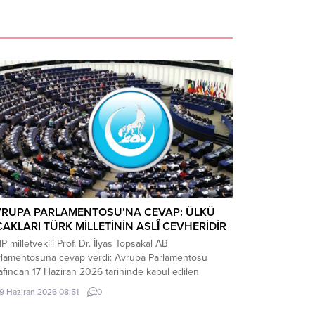
VRUPA PARLAMENTOSU’NA CEVAP: ÜLKÜ
AKLARI TÜRK MİLLETİNİN ASLÎ CEVHERİDİR
 milletvekili Prof. Dr. İlyas Topsakal AB
rlamentosuna cevap verdi: Avrupa Parlamentosu
afından 17 Haziran 2026 tarihinde kabul edilen
kiye Raporu, teknik bir ilerleme belgesi olmaktan
19 Haziran 2026 08:51
0
ade, Türkiye-AB ilişkilerinin gerilimli fay hatlarını
inleştiren ve Ankara’nın stratejik özerkliğini hedef