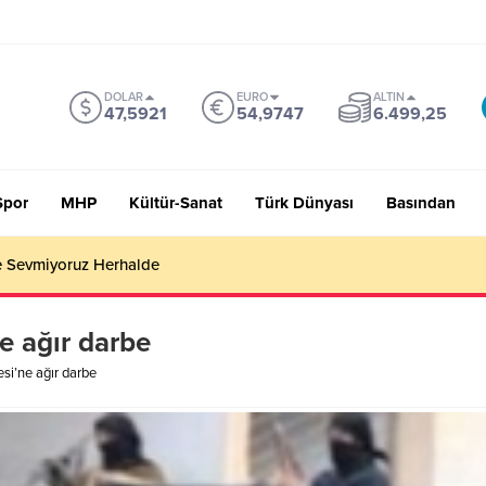
DOLAR
EURO
ALTIN
47,5921
54,9747
6.499,25
Spor
MHP
Kültür-Sanat
Türk Dünyası
Basından
 Sevmiyoruz Herhalde
e ağır darbe
si’ne ağır darbe