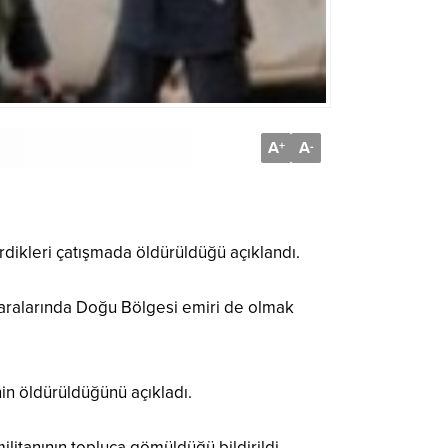
A
A
+
-
rdikleri çatışmada öldürüldüğü açıklandı.
 aralarında Doğu Bölgesi emiri de olmak
in öldürüldüğünü açıkladı.
litanının topluca gömüldüğü bildirildi.