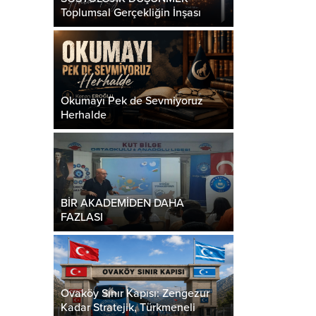
Toplumsal Gerçekliğin İnşası
Okumayı Pek de Sevmiyoruz
Herhalde
BİR AKADEMİDEN DAHA
FAZLASI
Ovaköy Sınır Kapısı: Zengezur
Kadar Stratejik, Türkmeneli