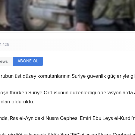
1.425
ABONE OL
grubun üst düzey komutanlarının Suriye güvenlik güçleriyle gi
a boşalttırırken Suriye Ordusunun düzenlediği operasyonlarda
ları öldürüldü.
a, Ras el-Ayn’daki Nusra Cephesi Emiri Ebu Leys el-Kurdi’n
yla girdiği çatışmada öldürülen 250’yi aşkın Nusra Cephesi mi