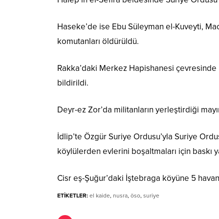
Haseke’de ise Ebu Süleyman el-Kuveyti, Mac
komutanları öldürüldü.
Rakka’daki Merkez Hapishanesi çevresinde ko
bildirildi.
Deyr-ez Zor’da militanların yerleştirdiği may
İdlip’te Özgür Suriye Ordusu’yla Suriye Ordu
köylülerden evlerini boşaltmaları için baskı y
Cisr eş-Şuğur’daki İştebraga köyüne 5 havan 
ETİKETLER:
el kaide
,
nusra
,
öso
,
suriye