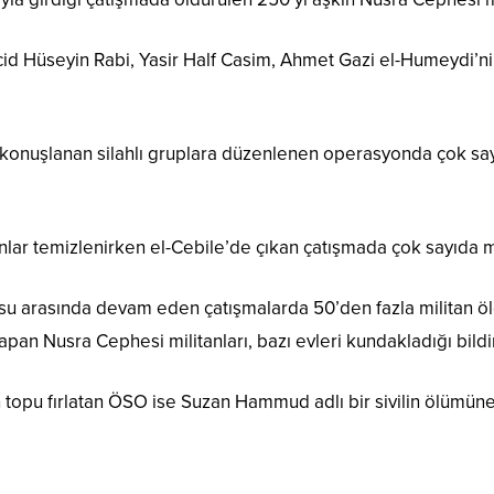
id Hüseyin Rabi, Yasir Half Casim, Ahmet Gazi el-Humeydi’n
nuşlanan silahlı gruplara düzenlenen operasyonda çok sayıda
ınlar temizlenirken el-Cebile’de çıkan çatışmada çok sayıda m
su arasında devam eden çatışmalarda 50’den fazla militan öl
apan Nusra Cephesi militanları, bazı evleri kundakladığı bildir
topu fırlatan ÖSO ise Suzan Hammud adlı bir sivilin ölümüne, 