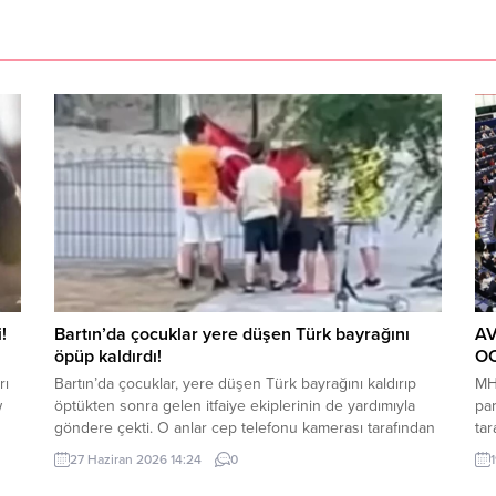
!
Bartın’da çocuklar yere düşen Türk bayrağını
A
öpüp kaldırdı!
OC
rı
Bartın’da çocuklar, yere düşen Türk bayrağını kaldırıp
MHP
w
öptükten sonra gelen itfaiye ekiplerinin de yardımıyla
pa
göndere çekti. O anlar cep telefonu kamerası tarafından
tar
kaydedildi. Yerden kaldırıp öptüler Kemerköprü
Tür
27 Haziran 2026 14:24
0
Mahallesi’nde dün akşam saatlerinde Cumhuriyet Parkı
ziy
içerisindeki direkte bulunan Türk bayrağı rüzgar
der