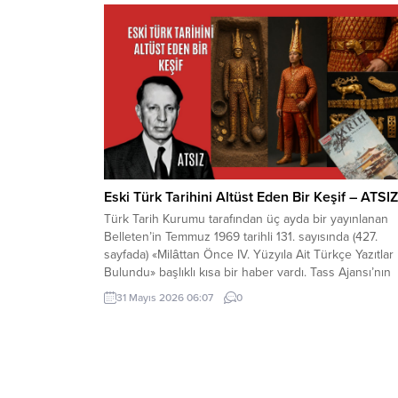
Eski Türk Tarihini Altüst Eden Bir Keşif – ATSIZ
Türk Tarih Kurumu tarafından üç ayda bir yayınlanan
Belleten’in Temmuz 1969 tarihli 131. sayısında (427.
sayfada) «Milâttan Önce IV. Yüzyıla Ait Türkçe Yazıtlar
Bulundu» başlıklı kısa bir haber vardı. Tass Ajansı’nın
Alma Ata kaynaklı bir haberinde, bu yazıtlarda yapılan
31 Mayıs 2026 06:07
0
incelemelere göre, bunların Milât’tan Önce IV. Yüzyıld
meydana getirildiği ve merkezi...