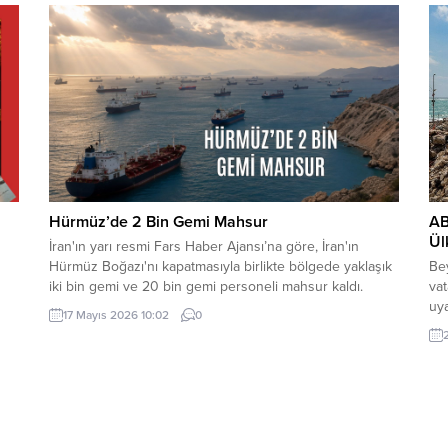
nedeniyle ipinin kopmasıyla yere düştü. Bu sırada parkta
ala
oynayan çocuklar yere...
içe
Hürmüz’de 2 Bin Gemi Mahsur
AB
Ül
İran'ın yarı resmi Fars Haber Ajansı’na göre, İran'ın
Hürmüz Boğazı'nı kapatmasıyla birlikte bölgede yaklaşık
Bey
iki bin gemi ve 20 bin gemi personeli mahsur kaldı.
va
uya
17 Mayıs 2026 10:02
0
ülk
a