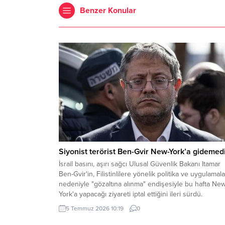
Benzer Konular
Siyonist terörist Ben-Gvir New-York’a gidemedi
İsrail basını, aşırı sağcı Ulusal Güvenlik Bakanı Itamar
Ben-Gvir'in, Filistinlilere yönelik politika ve uygulamala
nedeniyle "gözaltına alınma" endişesiyle bu hafta Ne
York'a yapacağı ziyareti iptal ettiğini ileri sürdü.
5 Temmuz 2026 10:19
0