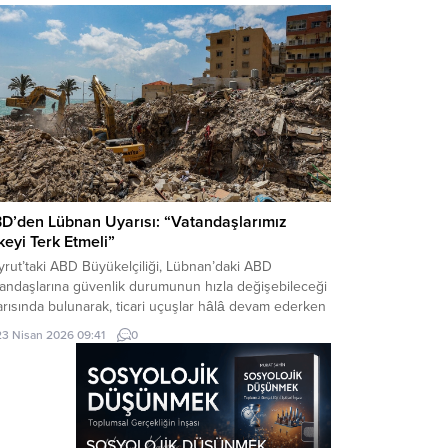
n bir siyasi pozisyon belgesi niteliğindedir. Raporun
riği, Türkiye’nin iç siyasi dengelerine...
D’den Lübnan Uyarısı: “Vatandaşlarımız
keyi Terk Etmeli”
rut’taki ABD Büyükelçiliği, Lübnan’daki ABD
tandaşlarına güvenlik durumunun hızla değişebileceği
rısında bulunarak, ticari uçuşlar hâlâ devam ederken
eden ayrılmalarını tavsiye etti.
23 Nisan 2026 09:41
0
SOSYOLOJİK DÜŞÜNMEK