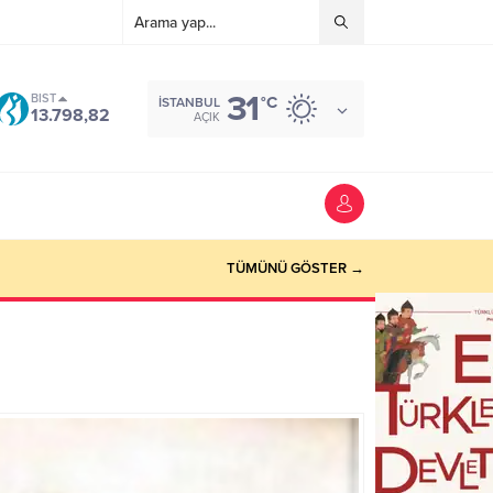
31
BIST
°C
İSTANBUL
13.798,82
AÇIK
TÜMÜNÜ GÖSTER →