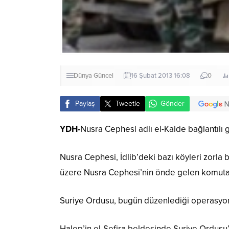
Dünya
Güncel
16 Şubat 2013 16:08
0
Paylaş
Tweetle
Gönder
YDH-
Nusra Cephesi adlı el-Kaide bağlantılı 
Nusra Cephesi, İdlib’deki bazı köyleri zorl
üzere Nusra Cephesi’nin önde gelen komutan
Suriye Ordusu, bugün düzenlediği operasyond
Halep’in el-Sefira beldesinde Suriye Ordusu’