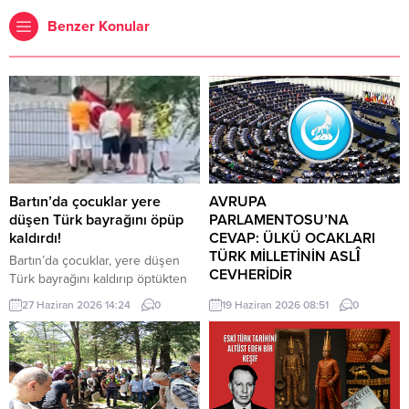
Benzer Konular
Bartın’da çocuklar yere
AVRUPA
düşen Türk bayrağını öpüp
PARLAMENTOSU’NA
kaldırdı!
CEVAP: ÜLKÜ OCAKLARI
TÜRK MİLLETİNİN ASLÎ
Bartın’da çocuklar, yere düşen
CEVHERİDİR
Türk bayrağını kaldırıp öptükten
sonra gelen itfaiye ekiplerinin de
MHP milletvekili Prof. Dr. İlyas
27 Haziran 2026 14:24
0
19 Haziran 2026 08:51
0
yardımıyla göndere çekti. O anlar
Topsakal AB parlamentosuna
cep telefonu kamerası tarafından
cevap verdi: Avrupa
kaydedildi. Yerden kaldırıp öptüler
Parlamentosu tarafından 17
Kemerköprü Mahallesi’nde dün
Haziran 2026 tarihinde kabul
akşam saatlerinde Cumhuriyet
edilen Türkiye Raporu, teknik bir
Parkı içerisindeki direkte bulunan
ilerleme belgesi olmaktan ziyade,