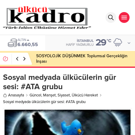
29
BIST
°C
İSTANBUL
13.779,39
HAFIF YAĞMURLU
SOSYOLOJİK DÜŞÜNMEK Toplumsal Gerçekliğin
İnşası
Sosyal medyada ülkücülerin gür
sesi: #ATA grubu
Anasayfa
Güncel
,
Manşet
,
Siyaset
,
Ülkücü Hareket
Sosyal medyada ülkücülerin gür sesi: #ATA grubu