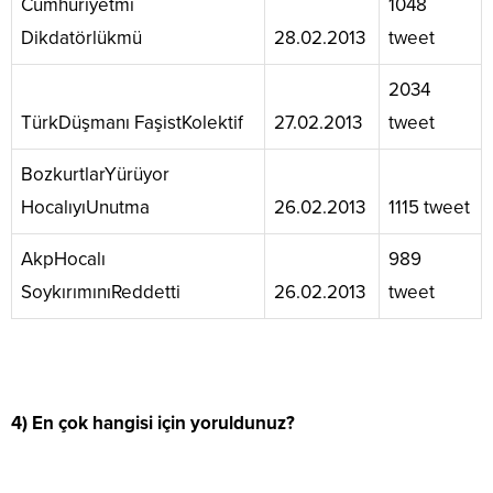
Cumhuriyetmi
1048
Dikdatörlükmü
28.02.2013
tweet
2034
TürkDüşmanı FaşistKolektif
27.02.2013
tweet
BozkurtlarYürüyor
HocalıyıUnutma
26.02.2013
1115 tweet
AkpHocalı
989
SoykırımınıReddetti
26.02.2013
tweet
4) En çok hangisi için yoruldunuz?