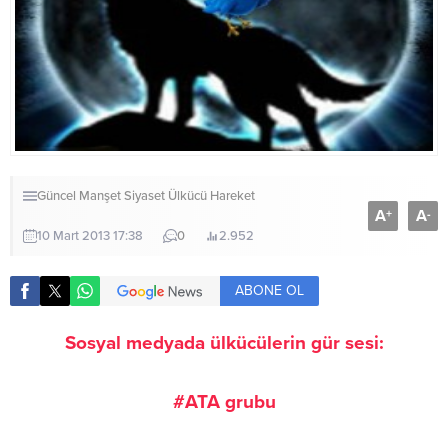
Güncel
Manşet
Siyaset
Ülkücü Hareket
A
A
+
-
10 Mart 2013 17:38
0
2.952
ABONE OL
Sosyal medyada ülkücülerin gür sesi:
#ATA grubu