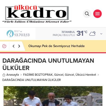
31
BIST
°C
İSTANBUL
13.703,13
PARÇALI BULUTLU
Okumayı Pek de Sevmiyoruz Herhalde
DARAĞACINDA UNUTULMAYAN
ÜLKÜLER
Anasayfa
FADİME BOZTOPRAK
,
Güncel
,
Güncel
,
Ülkücü Hareket
DARAĞACINDA UNUTULMAYAN ÜLKÜLER