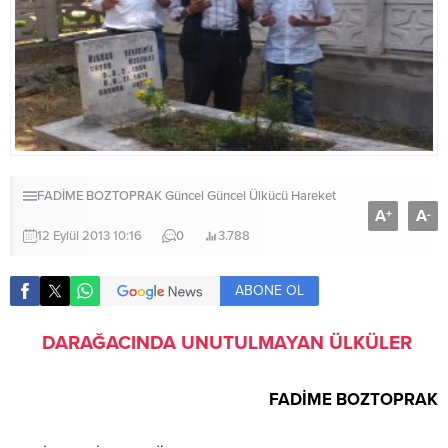
FADİME BOZTOPRAK
Güncel
Güncel
Ülkücü Hareket
A
A
+
-
12 Eylül 2013 10:16
0
3.788
ABONE OL
DARAĞACINDA UNUTULMAYAN ÜLKÜLER
FADİME BOZTOPRAK