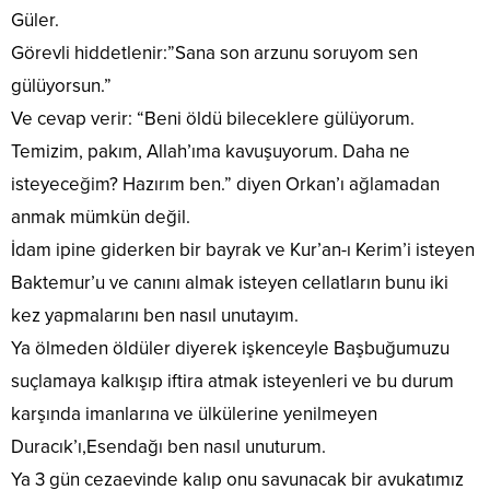
Güler.
Görevli hiddetlenir:”Sana son arzunu soruyom sen
gülüyorsun.”
Ve cevap verir: “Beni öldü bileceklere gülüyorum.
Temizim, pakım, Allah’ıma kavuşuyorum. Daha ne
isteyeceğim? Hazırım ben.” diyen Orkan’ı ağlamadan
anmak mümkün değil.
İdam ipine giderken bir bayrak ve Kur’an-ı Kerim’i isteyen
Baktemur’u ve canını almak isteyen cellatların bunu iki
kez yapmalarını ben nasıl unutayım.
Ya ölmeden öldüler diyerek işkenceyle Başbuğumuzu
suçlamaya kalkışıp iftira atmak isteyenleri ve bu durum
karşında imanlarına ve ülkülerine yenilmeyen
Duracık’ı,Esendağı ben nasıl unuturum.
Ya 3 gün cezaevinde kalıp onu savunacak bir avukatımız