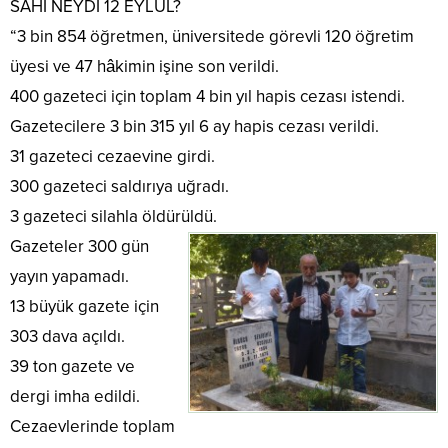
SAHİ NEYDİ 12 EYLÜL?
“3 bin 854 öğretmen, üniversitede görevli 120 öğretim
üyesi ve 47 hâkimin işine son verildi.
400 gazeteci için toplam 4 bin yıl hapis cezası istendi.
Gazetecilere 3 bin 315 yıl 6 ay hapis cezası verildi.
31 gazeteci cezaevine girdi.
300 gazeteci saldırıya uğradı.
3 gazeteci silahla öldürüldü.
Gazeteler 300 gün
yayın yapamadı.
13 büyük gazete için
303 dava açıldı.
39 ton gazete ve
dergi imha edildi.
Cezaevlerinde toplam