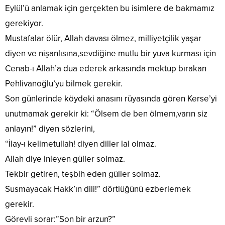
Eylül’ü anlamak için gerçekten bu isimlere de bakmamız
gerekiyor.
Mustafalar ölür, Allah davası ölmez, milliyetçilik yaşar
diyen ve nişanlısına,sevdiğine mutlu bir yuva kurması için
Cenab-ı Allah’a dua ederek arkasında mektup bırakan
Pehlivanoğlu’yu bilmek gerekir.
Son günlerinde köydeki anasını rüyasında gören Kerse’yi
unutmamak gerekir ki: “Ölsem de ben ölmem,varın siz
anlayın!” diyen sözlerini,
“İlay-ı kelimetullah! diyen diller lal olmaz.
Allah diye inleyen güller solmaz.
Tekbir getiren, teşbih eden güller solmaz.
Susmayacak Hakk’ın dili!” dörtlüğünü ezberlemek
gerekir.
Görevli sorar:”Son bir arzun?”