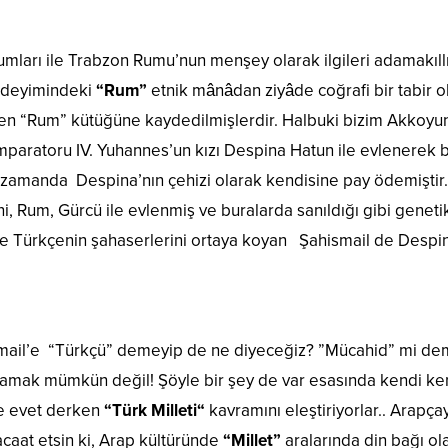
umları ile Trabzon Rumu’nun menşey olarak ilgileri adamakıll
deyimindeki
“Rum”
etnik mânâdan ziyâde coğrafi bir tabir ola
en “Rum” kütüğüne kaydedilmişlerdir. Halbuki bizim Akkoyunl
mparatoru IV. Yuhannes’un kızı Despina Hatun ile evlenerek 
ği zamanda Despina’nın çehizi olarak kendisine pay ödemişt
ni, Rum, Gürcü ile evlenmiş ve buralarda sanıldığı gibi geneti
le Türkçenin şahaserlerini ortaya koyan Şahismail de Despina
smail’e “Türkçü” demeyip de ne diyeceğiz? ”Mücahid” mi de
amak mümkün değil! Şöyle bir şey de var esasında kendi kend
e evet derken
“Türk Milleti“
kavramını eleştiriyorlar.. Arapçay
caat etsin ki, Arap kültüründe
“Millet”
aralarında din bağı ol