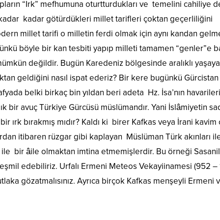
arın “Irk” mefhumuna oturtturdukları ve temelini cahiliye d
kadar kadar götürdükleri millet tarifleri çoktan geçerliliğini
dern millet tarifi o milletin ferdi olmak için aynı kandan gel
Çünkü böyle bir kan tesbiti yapıp milleti tamamen “genler”e
 mümkün değildir. Bugün Karedeniz bölgesinde aralıklı yaşay
ırktan geldiğini nasıl ispat ederiz? Bir kere bugünkü Gürcistan
yada belki birkaç bin yıldan beri adeta Hz. İsa’nın havarile
lık bir avuç Türkiye Gürcüsü müslümandır. Yani İslâmiyetin s
bir ırk bırakmış mıdır? Kaldı ki birer Kafkas veya İrani kavi
ırdan itibaren rüzgar gibi kaplayan Müslüman Türk akınları il
r ile bir âile olmaktan imtina etmemişlerdir. Bu örneği Sasan
eşmil edebiliriz. Urfalı Ermeni Meteos Vekayiinamesi (952 – 
tlaka gözatmalısınız. Ayrıca birçok Kafkas menşeyli Ermeni 