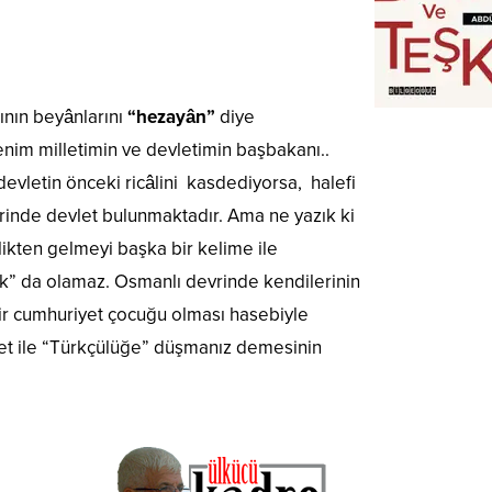
ının beyânlarını
“hezayân”
diye
nim milletimin ve devletimin başbakanı..
evletin önceki ricâlini kasdediyorsa, halefi
erinde devlet bulunmaktadır. Ama ne yazık ki
zlikten gelmeyi başka bir kelime ile
ık” da olamaz. Osmanlı devrinde kendilerinin
r cumhuriyet çocuğu olması hasebiyle
et ile “Türkçülüğe” düşmanız demesinin