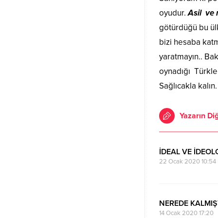
oyudur.
Asil ve 
götürdüğü bu ül
bizi hesaba katm
yaratmayın.. Bak
oynadığı Türkler
Sağlıcakla kalın.
Yazarın Diğ
İDEAL VE İDEOL
22 Ocak 2020 10:54
NEREDE KALMIŞ
14 Ocak 2020 17:20