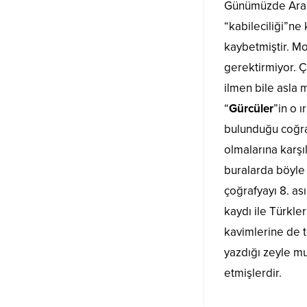
Günümüzde Arapl
“kabileciliği”ne 
kaybetmiştir. Mo
gerektirmiyor. 
ilmen bile asla
“
Gürcüler
”in o 
bulunduğu coğraf
olmalarına karşı
buralarda böyle 
çoğrafyayı 8. as
kaydı ile Türkle
kavimlerine de t
yazdığı zeyle mu
etmişlerdir.