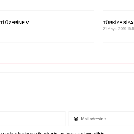
Tİ ÜZERİNE V
TÜRKİYE SİYA
21 Mayıs 2019 16:5
e-posta adresim ve site adresim bu tarayıcıya kaydedilsin.