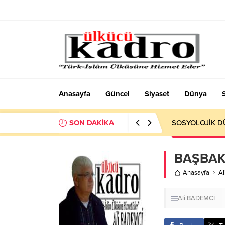
Anasayfa
Güncel
Siyaset
Dünya
SON DAKİKA
Okumayı Pek de
BAŞBAK
Anasayfa
A
Ali BADEMCİ