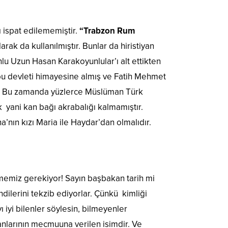
ı ispat edilememiştir.
“Trabzon Rum
rak da kullanılmıştır. Bunlar da hiristiyan
u Uzun Hasan Karakoyunlular’ı alt ettikten
bu devleti himayesine almış ve Fatih Mehmet
ir. Bu zamanda yüzlerce Müslüman Türk
k yani kan bağı akrabalığı kalmamıştır.
’nın kızı Maria ile Haydar’dan olmalıdır.
memiz gerekiyor! Sayın başbakan tarih mi
ilerini tekzib ediyorlar. Çünkü kimliği
ı iyi bilenler söylesin, bilmeyenler
anlarının mecmuuna verilen isimdir. Ve