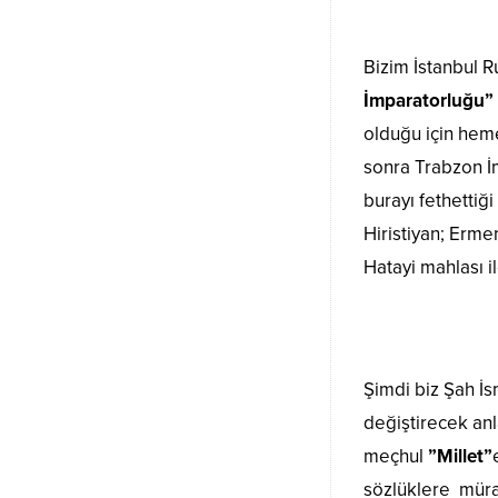
Bizim İstanbul R
İmparatorluğu”
olduğu için hem
sonra Trabzon İ
burayı fethetti
Hiristiyan; Erme
Hatayi mahlası i
Şimdi biz Şah İ
değiştirecek anl
meçhul
”Millet”
sözlüklere müra