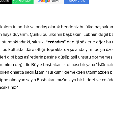
ABONE OL
weetle
Gönder
 kalem tutan bir vatandaş olarak bendeniz bu ülke başbakan
n haya duyarım. Çünkü bu ülkenin başbakanı Lübnan değil be
a oturmaktadır ki, sık sık
“ecdadım”
dediği sözlerle eğer bu d
n bu koltukta idâre ettiği topraklarda şu anda yirmibeşin üz
 lideri gibi bazı aşîretlerin peşine düşüp aslî unsuru görmeme
ümkün değildir. Böyle başbakanlık olması bir yana “İslâmcıl
 bilen onlarca sadrıâzam “Türküm” demekden utanmazken bi
phe olmayan sayın Başbakanımız’ın ayrı bir hiddet ve celâd
acaksınız?