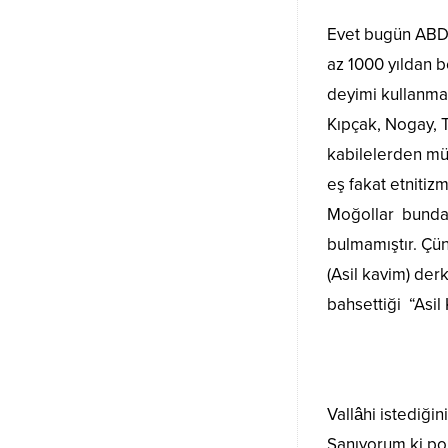
Evet bugün ABD’
az 1000 yıldan b
deyimi kullanma
Kıpçak, Nogay, T
kabilelerden müt
eş fakat etnitizm
Moğollar bundan
bulmamıştır. Çün
(Asil kavim) der
bahsettiği “Asil
Vallâhi istediği
Sanıyorum ki po