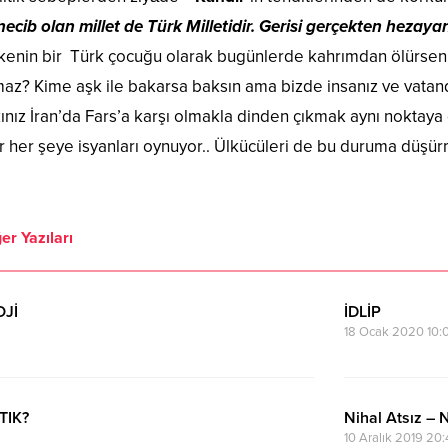
necib olan millet de Türk Milletidir. Gerisi gerçekten hezayan
kenin bir Türk çocuğu olarak bugünlerde kahrımdan ölürsen 
az? Kime aşk ile bakarsa baksın ama bizde insanız ve vatand
ınız İran’da Fars’a karşı olmakla dinden çıkmak aynı noktaya d
 her şeye isyanları oynuyor.. Ülkücüleri de bu duruma düşür
er Yazıları
OJİ
İDLİP
18 Ocak 2020 10:0
TIK?
Nihal Atsız – 
10 Aralık 2019 20