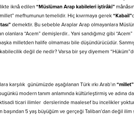
likte iknâ edilen
“Müslüman Arap kabileleri iştirâki”
mânâsınd
 “millet” mefhumunun temelidir. Hiç kıvırmaya gerek
“Kabail”
tası”
demektir. Bu sebeble Araplar Arap olmayanlara Müslüma
 olanlara “Acem” demişlerdir.. Yani sandığımız gibi “Acem” öy
aşka milletden halife olmaması bile düşündürücüdür. Sanmıyor
 kabilecilik değil de nedir? Varsa bir şey diyemem “Hüküm”d
lara karşılık günümüzde aşağılanan Türk ırkı Arab’ın
“millet”
e bugünkü modern tanım anlamında kültürleştirmiş ve adına 
ktisadi ticari ilimler derslerinde maalesef bu incelikler y
 başından 5 yaş büyüğüm ve gerçeği Taliban’dan değil ilim