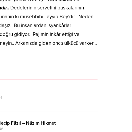
dır..
Dedelerinin servetini başkalarının
inanın ki müsebbibi Tayyip Bey’dir.. Neden
aşız.. Bu insanlardan isyankârlar
oğru gidiyor.. Rejimin inkâr ettiği ve
meyin.. Arkanızda giden onca ülkücü varken..
1
Necip Fâzıl – Nâzım Hikmet
:46