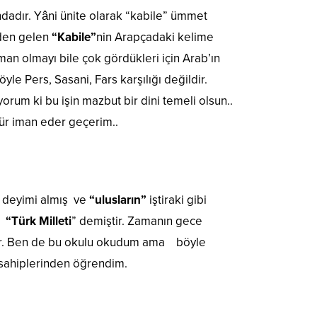
adır. Yâni ünite olarak “kabile” ümmet
den gelen
“Kabile”
nin Arapçadaki kelime
n olmayı bile çok gördükleri için Arab’ın
le Pers, Sasani, Fars karşılığı değildir.
um ki bu işin mazbut bir dini temeli olsun..
ür iman eder geçerim..
deyimi almış ve
“ulusların”
iştiraki gibi
da
“Türk Milleti
” demiştir. Zamanın gece
oktur. Ben de bu okulu okudum ama böyle
 sahiplerinden öğrendim.