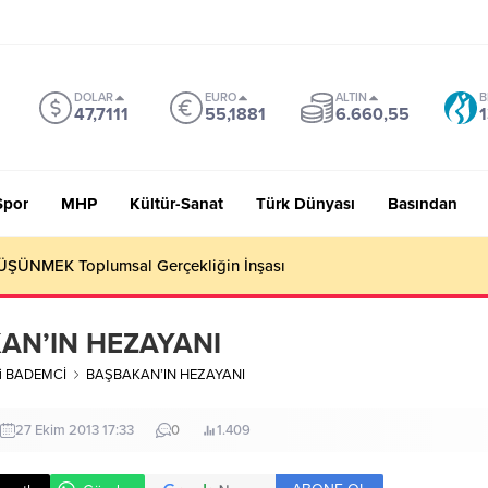
DOLAR
EURO
ALTIN
B
47,7111
55,1881
6.660,55
1
Spor
MHP
Kültür-Sanat
Türk Dünyası
Basından
 Sevmiyoruz Herhalde
AN’IN HEZAYANI
li BADEMCİ
BAŞBAKAN’IN HEZAYANI
27 Ekim 2013 17:33
0
1.409