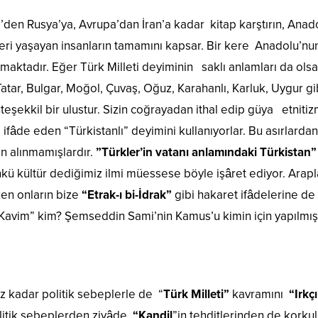
den Rusya’ya, Avrupa’dan İran’a kadar kitap karştırın, Anado
eri yaşayan insanların tamamını kapsar. Bir kere Anadolu’nu
maktadır. Eğer Türk Milleti deyiminin saklı anlamları da ols
atar, Bulgar, Moğol, Çuvaş, Oğuz, Karahanlı, Karluk, Uygur 
eşekkil bir ulustur. Sizin coğrayadan ithal edip güya etniti
 ifâde eden “Türkistanlı” deyimini kullanıyorlar. Bu asırlardan 
 alınmamışlardır.
”Türkler’in vatanı anlamındaki Türkistan
kü kültür dediğimiz ilmi müessese böyle işâret ediyor. Arapl
ken onların bize
“Etrak-ı bi-İdrak”
gibi hakaret ifâdelerine de
 Kavim” kim? Şemseddin Sami’nin Kamus’u kimin için yapılmışt
niz kadar politik sebeplerle de “
Türk Milleti
”
kavramını
“Irkçı
litik sebeplerden ziyâde
“Kandil
”in tehditlerinden de korku