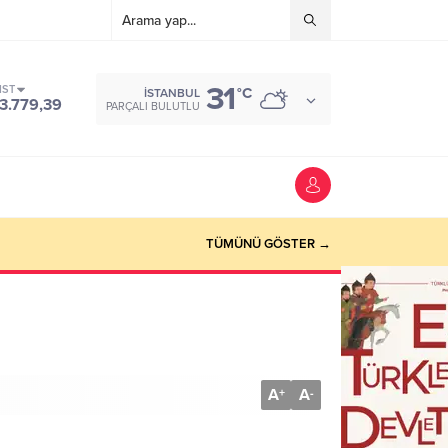
31
IST
°C
İSTANBUL
3.779,39
PARÇALI BULUTLU
TÜMÜNÜ GÖSTER →
A
A
+
-