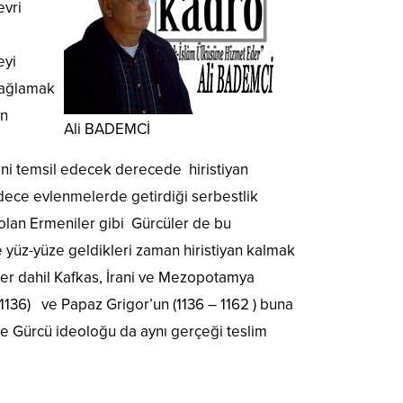
evri
meyi
 bağlamak
an
Ali BADEMCİ
rini temsil edecek derecede hiristiyan
adece evlenmelerde getirdiği serbestlik
m olan Ermeniler gibi Gürcüler de bu
e yüz-yüze geldikleri zaman hiristiyan kalmak
iler dahil Kafkas, İrani ve Mezopotamya
1136) ve Papaz Grigor’un (1136 – 1162 ) buna
ve Gürcü ideoloğu da aynı gerçeği teslim