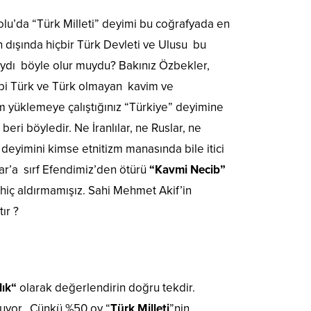
lu’da “Türk Milleti” deyimi bu coğrafyada en
n dışında hiçbir Türk Devleti ve Ulusu bu
aydı böyle olur muydu? Bakınız Özbekler,
gibi Türk ve Türk olmayan kavim ve
zm yüklemeye çalıştığınız “Türkiye” deyimine
beri böyledir. Ne İranlılar, ne Ruslar, ne
”
deyimini kimse etnitizm manasında bile itici
ar’a sırf Efendimiz’den ötürü
“Kavmi Necib”
 hiç aldırmamışız. Sahi Mehmet Akif’in
ır ?
lık“
olarak değerlendirin doğru tekdir.
luyor.. Çünkü %50 oy “
Türk Milleti
”nin