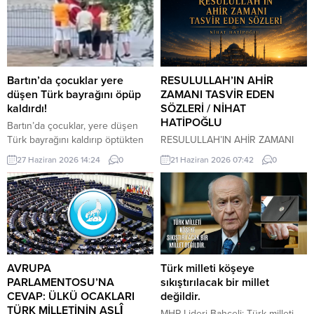
Bartın’da çocuklar yere
RESULULLAH’IN AHİR
düşen Türk bayrağını öpüp
ZAMANI TASVİR EDEN
kaldırdı!
SÖZLERİ / NİHAT
HATİPOĞLU
Bartın’da çocuklar, yere düşen
Türk bayrağını kaldırıp öptükten
RESULULLAH’IN AHİR ZAMANI
sonra gelen itfaiye ekiplerinin de
TASVİR EDEN SÖZLERİ İnsanlar
27 Haziran 2026 14:24
0
21 Haziran 2026 07:42
0
yardımıyla göndere çekti. O anlar
heveslerine uyacaklar, zan ile
cep telefonu kamerası tarafından
hükmedilecek. Bilinmeyen
kaydedildi. Yerden kaldırıp öptüler
konularda insanlar konuşacaklar.
Kemerköprü Mahallesi’nde dün
Cehalet, dini bilmemek
akşam saatlerinde Cumhuriyet
çoğalacak. Çocuk istenmeyecek.
Parkı içerisindeki direkte bulunan
Dostluk azalacak. Dost dosta
Türk bayrağı rüzgar nedeniyle
güvenmeyecek. İnsanlar bir
ipinin kopmasıyla yere düştü. Bu
araya toplandıklarında, içlerinde
AVRUPA
Türk milleti köşeye
sırada parkta oynayan çocuklar
Allah’tan korkan bulunmadığı
PARLAMENTOSU’NA
sıkıştırılacak bir millet
yere...
zaman kıyamet yakındır. Kıyamet
CEVAP: ÜLKÜ OCAKLARI
değildir.
kopmadan önce yıldızların etkili
TÜRK MİLLETİNİN ASLÎ
MHP Lideri Bahçeli: Türk milleti