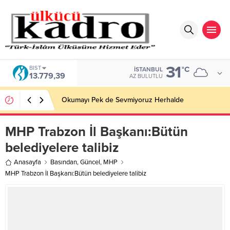
31
BIST
°C
İSTANBUL
13.779,39
AZ BULUTLU
Okumayı Pek de Sevmiyoruz Herhalde
MHP Trabzon İl Başkanı:Bütün
belediyelere talibiz
Anasayfa
Basından
,
Güncel
,
MHP
MHP Trabzon İl Başkanı:Bütün belediyelere talibiz