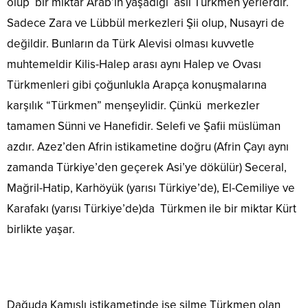
olup bir miktar Arab’ın yaşadığı aslı Türkmen yerlerdir.
Sadece Zara ve Lübbül merkezleri Şii olup, Nusayri de
değildir. Bunların da Türk Alevisi olması kuvvetle
muhtemeldir Kilis-Halep arası aynı Halep ve Ovası
Türkmenleri gibi çoğunlukla Arapça konuşmalarına
karşılık “Türkmen” menşeylidir. Çünkü merkezler
tamamen Sünni ve Hanefidir. Selefi ve Şafii müslüman
azdır. Azez’den Afrin istikametine doğru (Afrin Çayı aynı
zamanda Türkiye’den geçerek Asi’ye dökülür) Seceral,
Mağril-Hatip, Karhöyük (yarısı Türkiye’de), El-Cemiliye ve
Karafakı (yarısı Türkiye’de)da Türkmen ile bir miktar Kürt
birlikte yaşar.
Dağuda Kamışlı istikametinde ise silme Türkmen olan