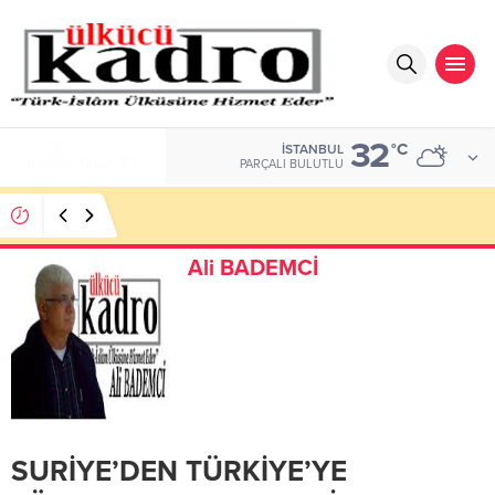
32
ALTIN
°C
İSTANBUL
6.662,82
PARÇALI BULUTLU
Okumayı Pek de Sevmiyoruz Herhalde
Ali BADEMCİ
SURİYE’DEN TÜRKİYE’YE