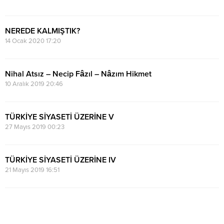
NEREDE KALMIŞTIK?
14 Ocak 2020 17:20
Nihal Atsız – Necip Fâzıl – Nâzım Hikmet
10 Aralık 2019 20:46
TÜRKİYE SİYASETİ ÜZERİNE V
27 Mayıs 2019 00:23
TÜRKİYE SİYASETİ ÜZERİNE IV
21 Mayıs 2019 16:51