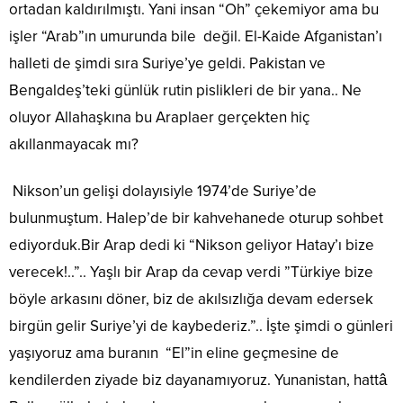
ortadan kaldırılmıştı. Yani insan “Oh” çekemiyor ama bu
işler “Arab”ın umurunda bile değil. El-Kaide Afganistan’ı
halleti de şimdi sıra Suriye’ye geldi. Pakistan ve
Bengaldeş’teki günlük rutin pislikleri de bir yana.. Ne
oluyor Allahaşkına bu Araplaer gerçekten hiç
akıllanmayacak mı?
Nikson’un gelişi dolayısiyle 1974’de Suriye’de
bulunmuştum. Halep’de bir kahvehanede oturup sohbet
ediyorduk.Bir Arap dedi ki “Nikson geliyor Hatay’ı bize
verecek!..”.. Yaşlı bir Arap da cevap verdi ”Türkiye bize
böyle arkasını döner, biz de akılsızlığa devam edersek
birgün gelir Suriye’yi de kaybederiz.”.. İşte şimdi o günleri
yaşıyoruz ama buranın “El”in eline geçmesine de
kendilerden ziyade biz dayanamıyoruz. Yunanistan, hattâ