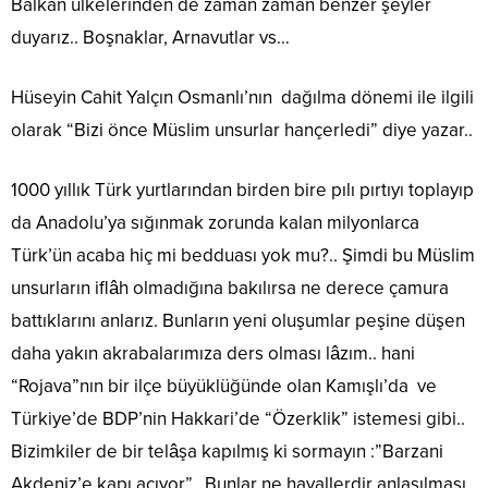
Balkan ülkelerinden de zaman zaman benzer şeyler
duyarız.. Boşnaklar, Arnavutlar vs…
Hüseyin Cahit Yalçın Osmanlı’nın dağılma dönemi ile ilgili
olarak “Bizi önce Müslim unsurlar hançerledi” diye yazar..
1000 yıllık Türk yurtlarından birden bire pılı pırtıyı toplayıp
da Anadolu’ya sığınmak zorunda kalan milyonlarca
Türk’ün acaba hiç mi bedduası yok mu?.. Şimdi bu Müslim
unsurların iflâh olmadığına bakılırsa ne derece çamura
battıklarını anlarız. Bunların yeni oluşumlar peşine düşen
daha yakın akrabalarımıza ders olması lâzım.. hani
“Rojava”nın bir ilçe büyüklüğünde olan Kamışlı’da ve
Türkiye’de BDP’nin Hakkari’de “Özerklik” istemesi gibi..
Bizimkiler de bir telâşa kapılmış ki sormayın :”Barzani
Akdeniz’e kapı açıyor”.. Bunlar ne hayallerdir anlaşılması