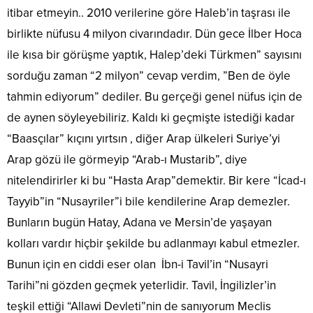
itibar etmeyin.. 2010 verilerine göre Haleb’in taşrası ile
birlikte nüfusu 4 milyon civarındadır. Dün gece İlber Hoca
ile kısa bir görüşme yaptık, Halep’deki Türkmen” sayısını
sorduğu zaman “2 milyon” cevap verdim, ”Ben de öyle
tahmin ediyorum” dediler. Bu gerçeği genel nüfus için de
de aynen söyleyebiliriz. Kaldı ki geçmişte istediği kadar
“Baasçılar” kıçını yırtsın , diğer Arap ülkeleri Suriye’yi
Arap gözü ile görmeyip “Arab-ı Mustarib”, diye
nitelendirirler ki bu “Hasta Arap”demektir. Bir kere “İcad-ı
Tayyib”in “Nusayriler”i bile kendilerine Arap demezler.
Bunların bugün Hatay, Adana ve Mersin’de yaşayan
kolları vardır hiçbir şekilde bu adlanmayı kabul etmezler.
Bunun için en ciddi eser olan İbn-i Tavil’in “Nusayri
Tarihi”ni gözden geçmek yeterlidir. Tavil, İngilizler’in
teşkil ettiği “Allawi Devleti”nin de sanıyorum Meclis