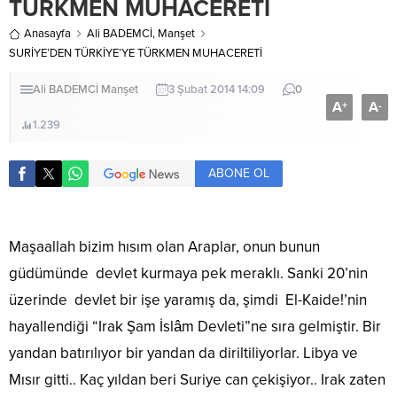
TÜRKMEN MUHACERETİ
Anasayfa
Ali BADEMCİ
,
Manşet
SURİYE’DEN TÜRKİYE’YE TÜRKMEN MUHACERETİ
Ali BADEMCİ
Manşet
3 Şubat 2014 14:09
0
A
A
+
-
1.239
ABONE OL
Maşaallah bizim hısım olan Araplar, onun bunun
güdümünde devlet kurmaya pek meraklı. Sanki 20’nin
üzerinde devlet bir işe yaramış da, şimdi El-Kaide!’nin
hayallendiği “Irak Şam İslâm Devleti”ne sıra gelmiştir. Bir
yandan batırılıyor bir yandan da diriltiliyorlar. Libya ve
Mısır gitti.. Kaç yıldan beri Suriye can çekişiyor.. Irak zaten