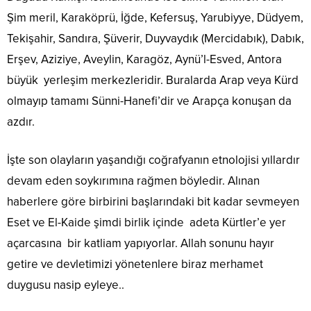
Şim meril, Karaköprü, İğde, Kefersuş, Yarubiyye, Düdyem,
Tekişahir, Sandıra, Şüverir, Duyvaydık (Mercidabık), Dabık,
Erşev, Aziziye, Aveylin, Karagöz, Aynü’l-Esved, Antora
büyük yerleşim merkezleridir. Buralarda Arap veya Kürd
olmayıp tamamı Sünni-Hanefi’dir ve Arapça konuşan da
azdır.
İşte son olayların yaşandığı coğrafyanın etnolojisi yıllardır
devam eden soykırımına rağmen böyledir. Alınan
haberlere göre birbirini başlarındaki bit kadar sevmeyen
Eset ve El-Kaide şimdi birlik içinde adeta Kürtler’e yer
açarcasına bir katliam yapıyorlar. Allah sonunu hayır
getire ve devletimizi yönetenlere biraz merhamet
duygusu nasip eyleye..