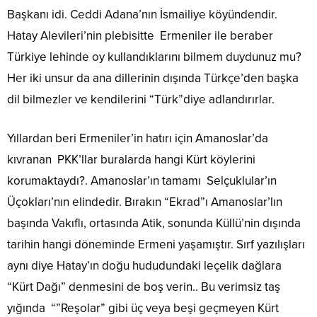
Başkanı idi. Ceddi Adana’nın İsmailiye köyündendir.
Hatay Alevileri’nin plebisitte Ermeniler ile beraber
Türkiye lehinde oy kullandıklarını bilmem duydunuz mu?
Her iki unsur da ana dillerinin dışında Türkçe’den başka
dil bilmezler ve kendilerini “Türk”diye adlandırırlar.
Yıllardan beri Ermeniler’in hatırı için Amanoslar’da
kıvranan PKK’llar buralarda hangi Kürt köylerini
korumaktaydı?. Amanoslar’ın tamamı Selçuklular’ın
Üçokları’nın elindedir. Bırakın “Ekrad”ı Amanoslar’lın
başında Vakıflı, ortasında Atik, sonunda Küllü’nin dışında
tarihin hangi döneminde Ermeni yaşamıştır. Sırf yazılışları
aynı diye Hatay’ın doğu hududundaki leçelik dağlara
“Kürt Dağı” denmesini de boş verin.. Bu verimsiz taş
yığında “”Reşolar” gibi üç veya beşi geçmeyen Kürt