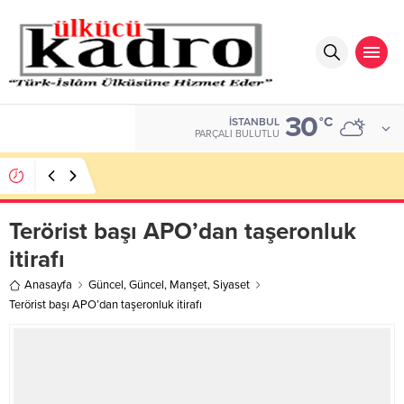
30
DOLAR
°C
İSTANBUL
47,7048
PARÇALI BULUTLU
BİR AKADEMİDEN DAHA FAZLASI
Terörist başı APO’dan taşeronluk
itirafı
Anasayfa
Güncel
,
Güncel
,
Manşet
,
Siyaset
Terörist başı APO’dan taşeronluk itirafı