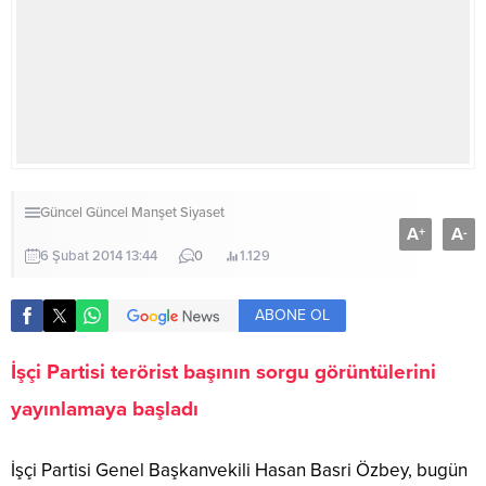
Güncel
Güncel
Manşet
Siyaset
A
A
+
-
6 Şubat 2014 13:44
0
1.129
ABONE OL
İşçi Partisi terörist başının sorgu görüntülerini
yayınlamaya başladı
İşçi Partisi Genel Başkanvekili Hasan Basri Özbey, bugün