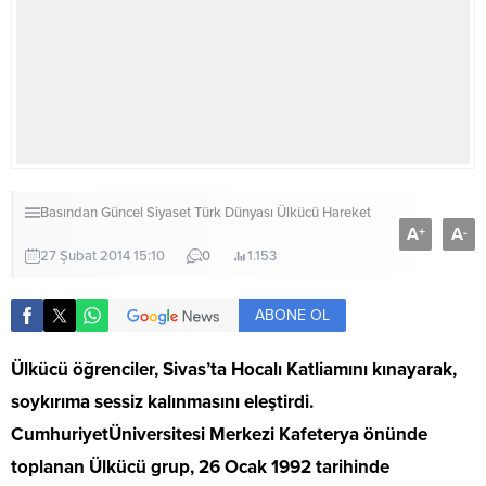
Basından
Güncel
Siyaset
Türk Dünyası
Ülkücü Hareket
A
A
+
-
27 Şubat 2014 15:10
0
1.153
ABONE OL
Ülkücü öğrenciler, Sivas’ta Hocalı Katliamını kınayarak,
soykırıma sessiz kalınmasını eleştirdi.
CumhuriyetÜniversitesi Merkezi Kafeterya önünde
toplanan Ülkücü grup, 26 Ocak 1992 tarihinde