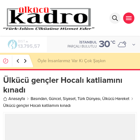
30
DOLAR
°C
İSTANBUL
47,7189
PARÇALI BULUTLU
SOSYOLOJİK DÜŞÜNMEK Toplumsal Gerçekliğin
İnşası
Ülkücü gençler Hocalı katliamını
kınadı
Anasayfa
Basından
,
Güncel
,
Siyaset
,
Türk Dünyası
,
Ülkücü Hareket
Ülkücü gençler Hocalı katliamını kınadı