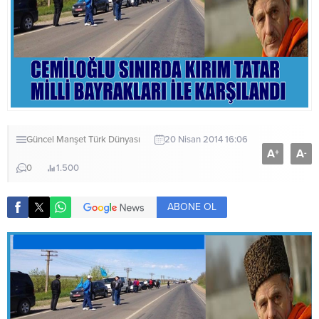
Güncel
Manşet
Türk Dünyası
20 Nisan 2014 16:06
A
A
+
-
0
1.500
ABONE OL