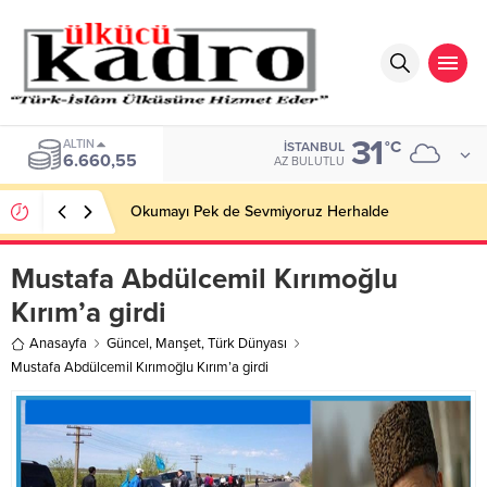
31
BIST
°C
İSTANBUL
13.779,39
AZ BULUTLU
Okumayı Pek de Sevmiyoruz Herhalde
Mustafa Abdülcemil Kırımoğlu
Kırım’a girdi
Anasayfa
Güncel
,
Manşet
,
Türk Dünyası
Mustafa Abdülcemil Kırımoğlu Kırım’a girdi