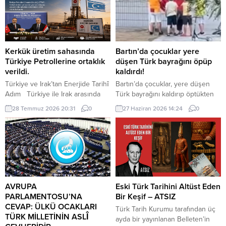
Kerkük üretim sahasında
Bartın’da çocuklar yere
Türkiye Petrollerine ortaklık
düşen Türk bayrağını öpüp
verildi.
kaldırdı!
Türkiye ve Irak’tan Enerjide Tarihî
Bartın’da çocuklar, yere düşen
Adım Türkiye ile Irak arasında
Türk bayrağını kaldırıp öptükten
enerji alanındaki iş birliği yeni bir
sonra gelen itfaiye ekiplerinin de
28 Temmuz 2026 20:31
0
27 Haziran 2026 14:24
0
aşamaya taşındı. Cumhurbaşkanı
yardımıyla göndere çekti. O anlar
Recep Tayyip Erdoğan, Irak
cep telefonu kamerası tarafından
Başbakanı Ali ez-Zeydi ile
kaydedildi. Yerden kaldırıp öptüler
Ankara’da gerçekleştirilen
Kemerköprü Mahallesi’nde dün
görüşmenin ardından yaptığı
akşam saatlerinde Cumhuriyet
açıklamada, Kerkük üretim
Parkı içerisindeki direkte bulunan
sahasında Türkiye Petrolleri
Türk bayrağı rüzgar nedeniyle
Anonim Ortaklığına TPAO ortaklık
ipinin kopmasıyla yere düştü. Bu
AVRUPA
Eski Türk Tarihini Altüst Eden
verildiğini duyurdu. Erdoğan,
sırada parkta oynayan çocuklar
PARLAMENTOSU’NA
Bir Keşif – ATSIZ
imzalanan anlaşmayı “enerji
yere...
CEVAP: ÜLKÜ OCAKLARI
Türk Tarih Kurumu tarafından üç
alanındaki...
TÜRK MİLLETİNİN ASLÎ
ayda bir yayınlanan Belleten’in