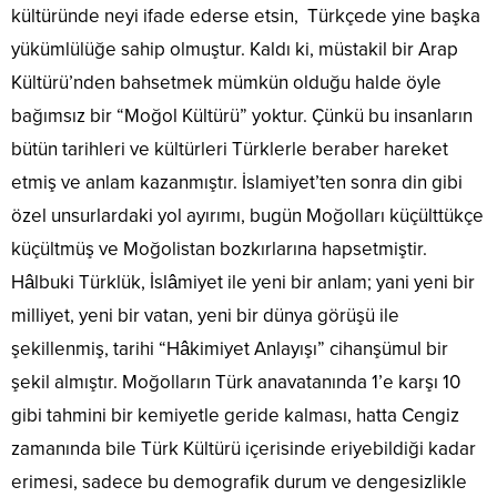
kültüründe neyi ifade ederse etsin, Türkçede yine başka
yükümlülüğe sahip olmuştur. Kaldı ki, müstakil bir Arap
Kültürü’nden bahsetmek mümkün olduğu halde öyle
bağımsız bir “Moğol Kültürü” yoktur. Çünkü bu insanların
bütün tarihleri ve kültürleri Türklerle beraber hareket
etmiş ve anlam kazanmıştır. İslamiyet’ten sonra din gibi
özel unsurlardaki yol ayırımı, bugün Moğolları küçülttükçe
küçültmüş ve Moğolistan bozkırlarına hapsetmiştir.
Hâlbuki Türklük, İslâmiyet ile yeni bir anlam; yani yeni bir
milliyet, yeni bir vatan, yeni bir dünya görüşü ile
şekillenmiş, tarihi “Hâkimiyet Anlayışı” cihanşümul bir
şekil almıştır. Moğolların Türk anavatanında 1’e karşı 10
gibi tahmini bir kemiyetle geride kalması, hatta Cengiz
zamanında bile Türk Kültürü içerisinde eriyebildiği kadar
erimesi, sadece bu demografik durum ve dengesizlikle