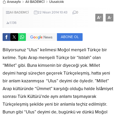
Anasayfa
Ali BADEMCİ
Ulusalcılık
Ali BADEMCİ
22 Nisan 2014 10:43
0
A
A
+
-
1.136
ABONE OL
Biliyorsunuz “Ulus” kelimesi Moğol menşeli Türkçe bir
kelime. Tıpkı Arap menşeili Türkçe bir “Istılah” olan
“Millet” gibi. Buna kimsenin bir diyeceği yok. Millet
deyimi hangi süreçten geçerek Türkçeleşmiş, hatta yeni
bir anlam kazanmışsa “Ulus” deyimi de öyledir. ”Millet”
Arap kültüründe “Ümmet” karşılığı olduğu halde İslâmiyet
sonrası Türk Kültürü’nde aynı anlamı taşımayarak
Türkçeleşmiş şekilde yeni bir anlamla teçhiz edilmiştir.
Bunun gibi “Ulus” deyimi de, bugünkü ve dünkü Moğol