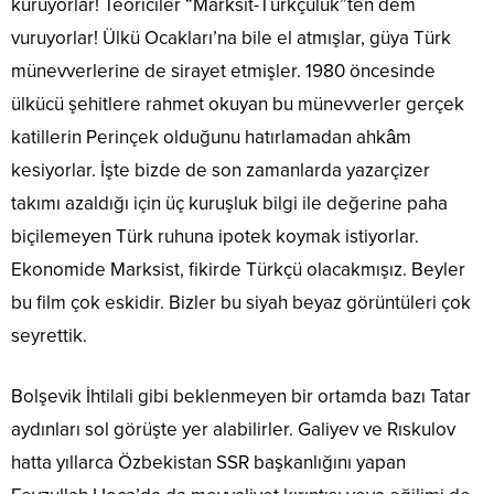
kuruyorlar! Teoriciler “Marksit-Türkçülük”ten dem
vuruyorlar! Ülkü Ocakları’na bile el atmışlar, güya Türk
münevverlerine de sirayet etmişler. 1980 öncesinde
ülkücü şehitlere rahmet okuyan bu münevverler gerçek
katillerin Perinçek olduğunu hatırlamadan ahkâm
kesiyorlar. İşte bizde de son zamanlarda yazarçizer
takımı azaldığı için üç kuruşluk bilgi ile değerine paha
biçilemeyen Türk ruhuna ipotek koymak istiyorlar.
Ekonomide Marksist, fikirde Türkçü olacakmışız. Beyler
bu film çok eskidir. Bizler bu siyah beyaz görüntüleri çok
seyrettik.
Bolşevik İhtilali gibi beklenmeyen bir ortamda bazı Tatar
aydınları sol görüşte yer alabilirler. Galiyev ve Rıskulov
hatta yıllarca Özbekistan SSR başkanlığını yapan