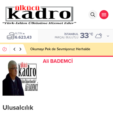
33
ALTIN
°C
İSTANBUL
6.623,43
PARÇALI BULUTLU
Okumayı Pek de Sevmiyoruz Herhalde
Ali BADEMCİ
Ulusalcılık