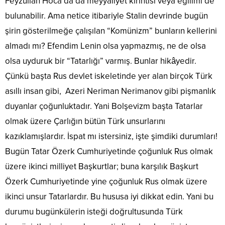
Feyzullah Hoca’da da meyyaliyet kırıntısı veya eğilimi de
bulunabilir. Ama netice itibariyle Stalin devrinde bugün
şirin gösterilmeğe çalışılan “Komünizm” bunların kellerini
almadı mı? Efendim Lenin olsa yapmazmış, ne de olsa
olsa uyduruk bir “Tatarlığı” varmış. Bunlar hikâyedir.
Çünkü başta Rus devlet iskeletinde yer alan birçok Türk
asıllı insan gibi, Azeri Neriman Nerimanov gibi pişmanlık
duyanlar çoğunluktadır. Yani Bolşevizm başta Tatarlar
olmak üzere Çarlığın bütün Türk unsurlarını
kazıklamışlardır. İspat mı istersiniz, işte şimdiki durumları!
Bugün Tatar Özerk Cumhuriyetinde çoğunluk Rus olmak
üzere ikinci milliyet Başkurtlar; buna karşılık Başkurt
Özerk Cumhuriyetinde yine çoğunluk Rus olmak üzere
ikinci unsur Tatarlardır. Bu hususa iyi dikkat edin. Yani bu
durumu bugünkülerin isteği doğrultusunda Türk