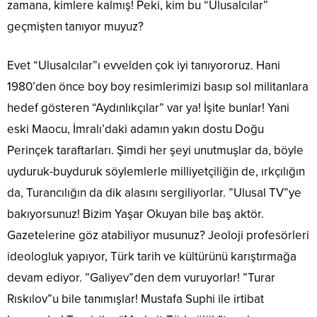
zamana, kimlere kalmış! Peki, kim bu “Ulusalcılar”
geçmişten tanıyor muyuz?
Evet “Ulusalcılar”ı evvelden çok iyi tanıyororuz. Hani
1980’den önce boy boy resimlerimizi basıp sol militanlara
hedef gösteren “Aydınlıkçılar” var ya! İşite bunlar! Yani
eski Maocu, İmralı’daki adamın yakın dostu Doğu
Perinçek taraftarları. Şimdi her şeyi unutmuşlar da, böyle
uyduruk-buyduruk söylemlerle milliyetçiliğin de, ırkçılığın
da, Turancılığın da dik alasını sergiliyorlar. ”Ulusal TV”ye
bakıyorsunuz! Bizim Yaşar Okuyan bile baş aktör.
Gazetelerine göz atabiliyor musunuz? Jeoloji profesörleri
ideologluk yapıyor, Türk tarih ve kültürünü karıştırmağa
devam ediyor. ”Galiyev”den dem vuruyorlar! ”Turar
Rıskılov”u bile tanımışlar! Mustafa Suphi ile irtibat