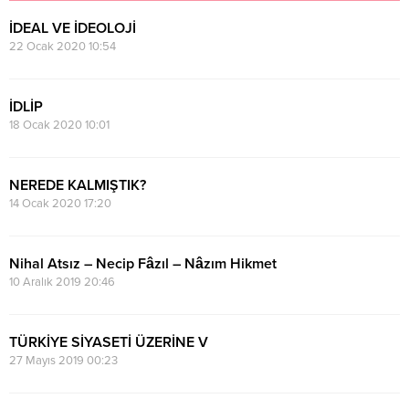
İDEAL VE İDEOLOJİ
22 Ocak 2020 10:54
İDLİP
18 Ocak 2020 10:01
NEREDE KALMIŞTIK?
14 Ocak 2020 17:20
Nihal Atsız – Necip Fâzıl – Nâzım Hikmet
10 Aralık 2019 20:46
TÜRKİYE SİYASETİ ÜZERİNE V
27 Mayıs 2019 00:23