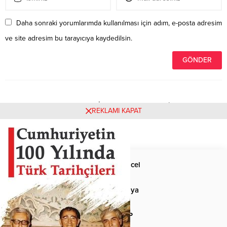
Daha sonraki yorumlarımda kullanılması için adım, e-posta adresim
ve site adresim bu tarayıcıya kaydedilsin.
Henüz yorum yapılmamış. İlk yorumu yukarıdaki form
REKLAMI KAPAT
aracılığıyla siz yapabilirsiniz.
Anasayfa
Güncel
Siyaset
Dünya
Spor
MHP