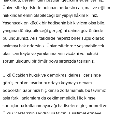
hakkında, gerekli idari cezaları geciktirmeden veriniz.
Üniversite içerisinde bulunan herkesin can, mal ve eğitim
hakkından emin olabileceği bir yapıyı hâkim kılınız.
Yaşanacak en küçük bir hadisenin bir kıvılcım olsa bile,
yangına dönüşebileceği gerçeğini daima göz önünde
bulundurunuz. Aksi takdirde hepiniz birer suçlu olarak
anılmayı hak edersiniz. Üniversitelerde yaşanabilecek
olası can kaybı ve yaralanmaların vicdani ve hukuki
sorumluluğunu bir ömür boyu sırtınızda taşırsınız.
Ülkü Ocakları hukuk ve demokrasi dairesi içerisinde
görüşlerini ve tavırlarını ortaya koymaya devam
edecektir. Sabrımızı hiç kimse zorlamamalı, bu tavrımız
asla farklı anlamlara da çekilmemelidir. Hiç kimse
sonuçlarına katlanamayacağı hadiselere girişmemeli ve
Ülkü Ocakları’nın sağduyulu tavrını suiistimal etmeye