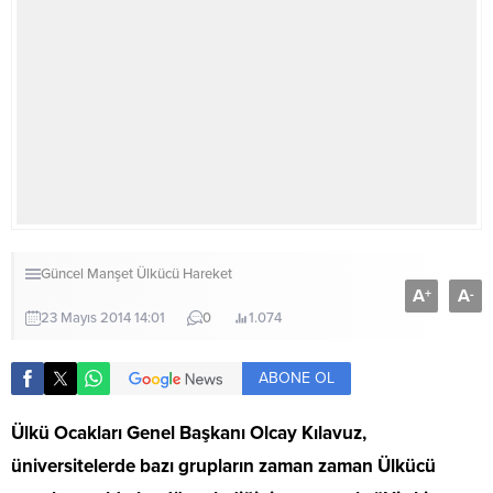
Güncel
Manşet
Ülkücü Hareket
A
A
+
-
23 Mayıs 2014 14:01
0
1.074
ABONE OL
Ülkü Ocakları Genel Başkanı Olcay Kılavuz,
üniversitelerde bazı grupların zaman zaman Ülkücü