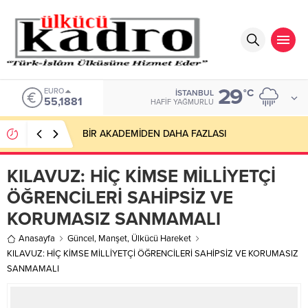
29
EURO
°C
İSTANBUL
55,1881
HAFIF YAĞMURLU
BİR AKADEMİDEN DAHA FAZLASI
KILAVUZ: HİÇ KİMSE MİLLİYETÇİ
ÖĞRENCİLERİ SAHİPSİZ VE
KORUMASIZ SANMAMALI
Anasayfa
Güncel
,
Manşet
,
Ülkücü Hareket
KILAVUZ: HİÇ KİMSE MİLLİYETÇİ ÖĞRENCİLERİ SAHİPSİZ VE KORUMASIZ
SANMAMALI