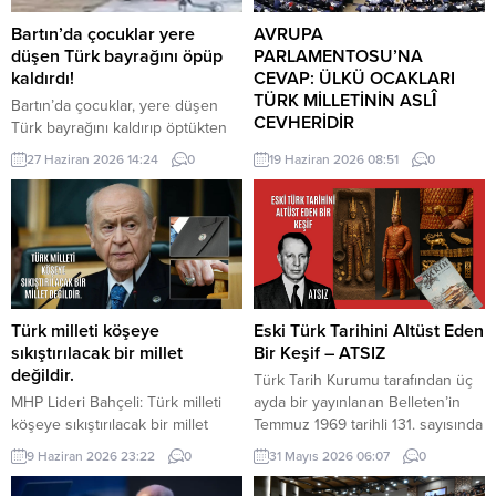
Bartın’da çocuklar yere
AVRUPA
düşen Türk bayrağını öpüp
PARLAMENTOSU’NA
kaldırdı!
CEVAP: ÜLKÜ OCAKLARI
TÜRK MİLLETİNİN ASLÎ
Bartın’da çocuklar, yere düşen
CEVHERİDİR
Türk bayrağını kaldırıp öptükten
sonra gelen itfaiye ekiplerinin de
MHP milletvekili Prof. Dr. İlyas
27 Haziran 2026 14:24
0
19 Haziran 2026 08:51
0
yardımıyla göndere çekti. O anlar
Topsakal AB parlamentosuna
cep telefonu kamerası tarafından
cevap verdi: Avrupa
kaydedildi. Yerden kaldırıp öptüler
Parlamentosu tarafından 17
Kemerköprü Mahallesi’nde dün
Haziran 2026 tarihinde kabul
akşam saatlerinde Cumhuriyet
edilen Türkiye Raporu, teknik bir
Parkı içerisindeki direkte bulunan
ilerleme belgesi olmaktan ziyade,
Türk bayrağı rüzgar nedeniyle
Türkiye-AB ilişkilerinin gerilimli fay
ipinin kopmasıyla yere düştü. Bu
hatlarını derinleştiren ve
Türk milleti köşeye
Eski Türk Tarihini Altüst Eden
sırada parkta oynayan çocuklar
Ankara’nın stratejik özerkliğini
sıkıştırılacak bir millet
Bir Keşif – ATSIZ
yere...
hedef alan bir siyasi pozisyon
değildir.
Türk Tarih Kurumu tarafından üç
belgesi niteliğindedir. Raporun
MHP Lideri Bahçeli: Türk milleti
ayda bir yayınlanan Belleten’in
içeriği, Türkiye’nin iç siyasi
köşeye sıkıştırılacak bir millet
Temmuz 1969 tarihli 131. sayısında
dengelerine...
değildir. Türk milleti, karşısına
(427. sayfada) «Milâttan Önce IV.
9 Haziran 2026 23:22
0
31 Mayıs 2026 06:07
0
yedi düvel de dizilse tarih
Yüzyıla Ait Türkçe Yazıtlar
sahnesinden silinecek bir millet
Bulundu» başlıklı kısa bir haber