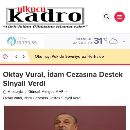
31
BIST
°C
İSTANBUL
13.779,39
AZ BULUTLU
Okumayı Pek de Sevmiyoruz Herhalde
Oktay Vural, İdam Cezasına Destek
Sinyali Verdi
Anasayfa
Güncel
,
Manşet
,
MHP
Oktay Vural, İdam Cezasına Destek Sinyali Verdi