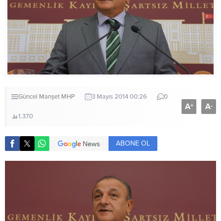
Güncel
Manşet
MHP
3 Mayıs 2014 00:26
0
A
A
+
-
1.370
ABONE OL