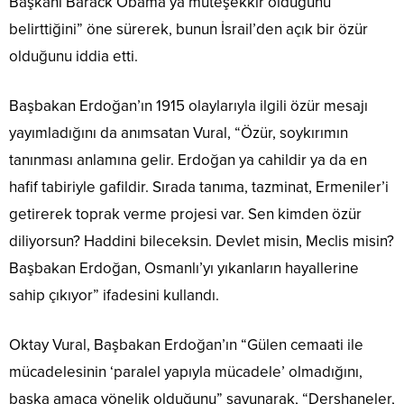
Başkanı Barack Obama’ya müteşekkir olduğunu
belirttiğini” öne sürerek, bunun İsrail’den açık bir özür
olduğunu iddia etti.
Başbakan Erdoğan’ın 1915 olaylarıyla ilgili özür mesajı
yayımladığını da anımsatan Vural, “Özür, soykırımın
tanınması anlamına gelir. Erdoğan ya cahildir ya da en
hafif tabiriyle gafildir. Sırada tanıma, tazminat, Ermeniler’i
getirerek toprak verme projesi var. Sen kimden özür
diliyorsun? Haddini bileceksin. Devlet misin, Meclis misin?
Başbakan Erdoğan, Osmanlı’yı yıkanların hayallerine
sahip çıkıyor” ifadesini kullandı.
Oktay Vural, Başbakan Erdoğan’ın “Gülen cemaati ile
mücadelesinin ‘paralel yapıyla mücadele’ olmadığını,
başka amaca yönelik olduğunu” savunarak, “Dershaneler,