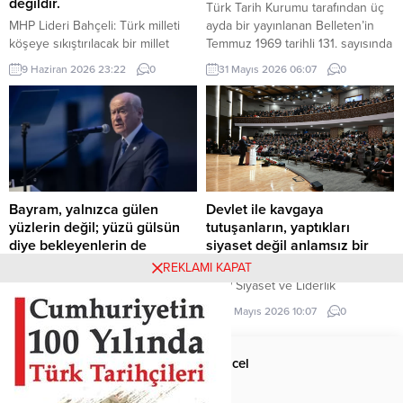
değildir.
Türk Tarih Kurumu tarafından üç
belgesi niteliğindedir. Raporun
MHP Lideri Bahçeli: Türk milleti
ayda bir yayınlanan Belleten’in
içeriği, Türkiye’nin iç siyasi
köşeye sıkıştırılacak bir millet
Temmuz 1969 tarihli 131. sayısında
dengelerine...
değildir. Türk milleti, karşısına
(427. sayfada) «Milâttan Önce IV.
9 Haziran 2026 23:22
0
31 Mayıs 2026 06:07
0
yedi düvel de dizilse tarih
Yüzyıla Ait Türkçe Yazıtlar
sahnesinden silinecek bir millet
Bulundu» başlıklı kısa bir haber
değildir. Türkiye, ham hayaller
vardı. Tass Ajansı’nın Alma Ata
kurulup çizilen haritaların
kaynaklı bir haberinde, bu
kenarına sıkıştırılacak, eline bir
yazıtlarda yapılan incelemelere
avuç toprak verilip denizlerinden
göre, bunların Milât’tan Önce IV.
koparılacak bir ülke değildir.
Yüzyılda meydana getirildiği ve
Devlet Bahçeli MHP TBMM Grup
merkezi...
Bayram, yalnızca gülen
Devlet ile kavgaya
Toplantısı’nda Türkiye’nin
yüzlerin değil; yüzü gülsün
tutuşanların, yaptıkları
gündemine ve...
diye bekleyenlerin de
siyaset değil anlamsız bir
bayramıdır
meşguliyettir.
REKLAMI KAPAT
MHP Lideri Devlet Bahçeli
MHP Siyaset ve Liderlik
“Bugün bizlere düşen, bayramın
Okulu’nun 23. Dönem Sertifika
26 Mayıs 2026 14:23
0
23 Mayıs 2026 10:07
0
manasını yalnızca kendi
Töreni, MHP Lideri Devlet
hanelerimize hapsetmemek; bu
Bahçeli’nin katılımıyla MHP Genel
mübarek iklimi yetimin başını
Merkezi’nde bulunan Gün Sazak
Anasayfa
Güncel
okşayan ele, yoksulun sofrasına
Konferans Salonu’nda
uzanan lokmaya, yaşlının duasını
gerçekleştirildi. Törende konuşan