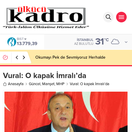
31
BIST
°C
İSTANBUL
13.779,39
AZ BULUTLU
Okumayı Pek de Sevmiyoruz Herhalde
Vural: O kapak İmralı’da
Anasayfa
Güncel
,
Manşet
,
MHP
Vural: O kapak İmralı’da