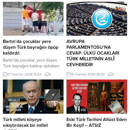
Bartın’da çocuklar yere
AVRUPA
düşen Türk bayrağını öpüp
PARLAMENTOSU’NA
kaldırdı!
CEVAP: ÜLKÜ OCAKLARI
TÜRK MİLLETİNİN ASLÎ
Bartın’da çocuklar, yere düşen
CEVHERİDİR
Türk bayrağını kaldırıp öptükten
sonra gelen itfaiye ekiplerinin de
MHP milletvekili Prof. Dr. İlyas
27 Haziran 2026 14:24
0
19 Haziran 2026 08:51
0
yardımıyla göndere çekti. O anlar
Topsakal AB parlamentosuna
cep telefonu kamerası tarafından
cevap verdi: Avrupa
kaydedildi. Yerden kaldırıp öptüler
Parlamentosu tarafından 17
Kemerköprü Mahallesi’nde dün
Haziran 2026 tarihinde kabul
akşam saatlerinde Cumhuriyet
edilen Türkiye Raporu, teknik bir
Parkı içerisindeki direkte bulunan
ilerleme belgesi olmaktan ziyade,
Türk bayrağı rüzgar nedeniyle
Türkiye-AB ilişkilerinin gerilimli fay
ipinin kopmasıyla yere düştü. Bu
hatlarını derinleştiren ve
Türk milleti köşeye
Eski Türk Tarihini Altüst Eden
sırada parkta oynayan çocuklar
Ankara’nın stratejik özerkliğini
sıkıştırılacak bir millet
Bir Keşif – ATSIZ
yere...
hedef alan bir siyasi pozisyon