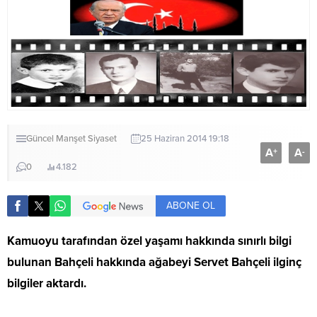
Güncel
Manşet
Siyaset
25 Haziran 2014 19:18
A
A
+
-
0
4.182
ABONE OL
Kamuoyu tarafından özel yaşamı hakkında sınırlı bilgi
bulunan Bahçeli hakkında ağabeyi Servet Bahçeli ilginç
bilgiler aktardı.