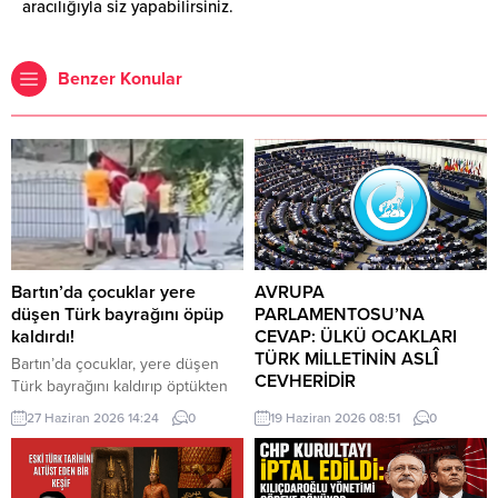
aracılığıyla siz yapabilirsiniz.
Benzer Konular
Bartın’da çocuklar yere
AVRUPA
düşen Türk bayrağını öpüp
PARLAMENTOSU’NA
kaldırdı!
CEVAP: ÜLKÜ OCAKLARI
TÜRK MİLLETİNİN ASLÎ
Bartın’da çocuklar, yere düşen
CEVHERİDİR
Türk bayrağını kaldırıp öptükten
sonra gelen itfaiye ekiplerinin de
MHP milletvekili Prof. Dr. İlyas
27 Haziran 2026 14:24
0
19 Haziran 2026 08:51
0
yardımıyla göndere çekti. O anlar
Topsakal AB parlamentosuna
cep telefonu kamerası tarafından
cevap verdi: Avrupa
kaydedildi. Yerden kaldırıp öptüler
Parlamentosu tarafından 17
Kemerköprü Mahallesi’nde dün
Haziran 2026 tarihinde kabul