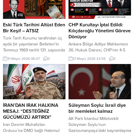
akşam saatlerinde Cumhuriyet
edilen Türkiye Raporu, teknik bir
Parkı içerisindeki direkte bulunan
ilerleme belgesi olmaktan ziyade,
Türk bayrağı rüzgar nedeniyle
Türkiye-AB ilişkilerinin gerilimli fay
ipinin kopmasıyla yere düştü. Bu
hatlarını derinleştiren ve
Eski Türk Tarihini Altüst Eden
CHP Kurultayı İptal Edildi:
sırada parkta oynayan çocuklar
Ankara’nın stratejik özerkliğini
Bir Keşif – ATSIZ
Kılıçdaroğlu Yönetimi Göreve
yere...
hedef alan bir siyasi pozisyon
Dönüyor
Türk Tarih Kurumu tarafından üç
belgesi niteliğindedir. Raporun
ayda bir yayınlanan Belleten’in
Ankara Bölge Adliye Mahkemesi
içeriği, Türkiye’nin iç siyasi
Temmuz 1969 tarihli 131. sayısında
36. Hukuk Dairesi, CHP’nin 4-5
dengelerine...
(427. sayfada) «Milâttan Önce IV.
Kasım 2023 tarihlerinde
31 Mayıs 2026 06:07
0
21 Mayıs 2026 23:55
0
Yüzyıla Ait Türkçe Yazıtlar
gerçekleştirilen 38. Olağan
Bulundu» başlıklı kısa bir haber
Kurultayı’na ilişkin açılan davada
vardı. Tass Ajansı’nın Alma Ata
kararını açıkladı. Mahkeme,
kaynaklı bir haberinde, bu
kurultayın “mutlak butlan”
yazıtlarda yapılan incelemelere
gerekçesiyle geçersiz olduğuna
göre, bunların Milât’tan Önce IV.
hükmederek, kurultayın yapıldığı
Yüzyılda meydana getirildiği ve
tarihten itibaren iptal edilmesine
merkezi...
karar verdi. Kararla birlikte, söz
İRAN’DAN IRAK HALKINA
Süleyman Soylu: İsrail diye
konusu kurultay sonrasında
MESAJ: “DESTEĞİNİZ
bir memleket kalmaz
gerçekleştirilen tüm olağan ve
GÜCÜMÜZÜ ARTIRDI”
AK Parti İstanbul Milletvekili
olağanüstü kurultayların yanı...
İran Devrim Muhafızları
Süleyman Soylu’nun
Ordusu’na DMO bağlı Hatemul
Gaziosmanpaşa’daki bayramlaşma