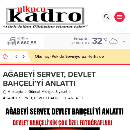
32
ALTIN
°C
İSTANBUL
6.660,55
AZ BULUTLU
Okumayı Pek de Sevmiyoruz Herhalde
AĞABEYİ SERVET, DEVLET
BAHÇELİ’Yİ ANLATTI
Anasayfa
Güncel
,
Manşet
,
Siyaset
AĞABEYİ SERVET, DEVLET BAHÇELİ’Yİ ANLATTI