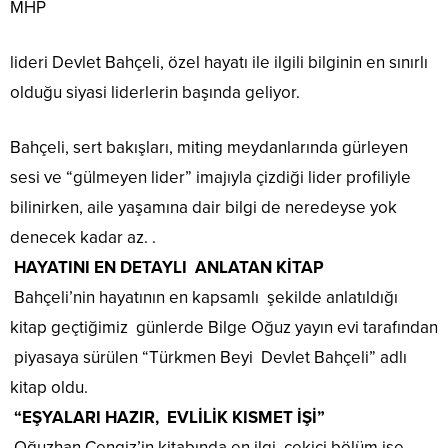
MHP
lideri Devlet Bahçeli, özel hayatı ile ilgili bilginin en sınırlı
olduğu siyasi liderlerin başında geliyor.
Bahçeli, sert bakışları, miting meydanlarında gürleyen
sesi ve “gülmeyen lider” imajıyla çizdiği lider profiliyle
bilinirken, aile yaşamına dair bilgi de neredeyse yok
denecek kadar az. .
HAYATINI EN DETAYLI ANLATAN KİTAP
Bahçeli’nin hayatının en kapsamlı şekilde anlatıldığı
kitap geçtiğimiz günlerde Bilge Oğuz yayın evi tarafından
piyasaya sürülen “Türkmen Beyi Devlet Bahçeli” adlı
kitap oldu.
“EŞYALARI HAZIR, EVLİLİK KISMET İŞİ”
Oğuzhan Cengiz’in kitabında en ilgi çekici bölüm ise