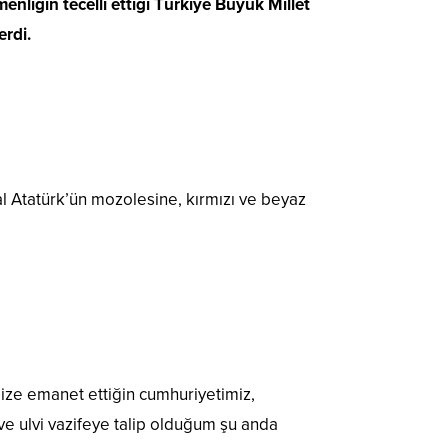
nliğin tecelli ettiği Türkiye Büyük Millet
erdi.
l Atatürk’ün mozolesine, kırmızı ve beyaz
ize emanet ettiğin cumhuriyetimiz,
ve ulvi vazifeye talip olduğum şu anda