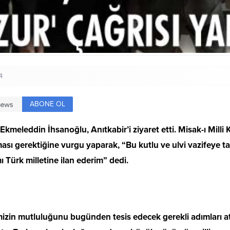
4
ABONE OL
kmeleddin İhsanoğlu, Anıtkabir’i ziyaret etti. Misak-ı Milli 
ması gerektiğine vurgu yaparak, “Bu kutlu ve ulvi vazifeye
mı Türk milletine ilan ederim” dedi.
rimizin mutluluğunu bugünden tesis edecek gerekli adımlar