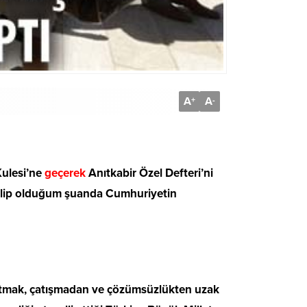
A
A
+
-
Kulesi’ne
geçerek
Anıtkabir Özel Defteri’ni
 talip olduğum şuanda Cumhuriyetin
ı atmak, çatışmadan ve çözümsüzlükten uzak