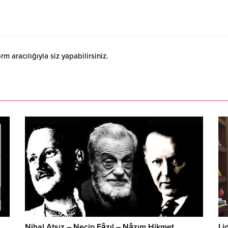
 aracılığıyla siz yapabilirsiniz.
Nihal Atsız – Necip Fâzıl – Nâzım Hikmet
Li