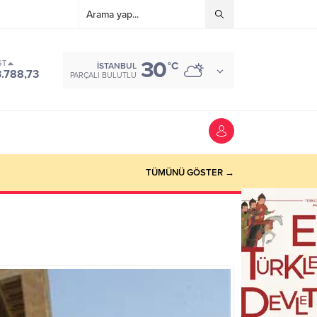
30
ST
°C
İSTANBUL
3.788,73
PARÇALI BULUTLU
TÜMÜNÜ GÖSTER →