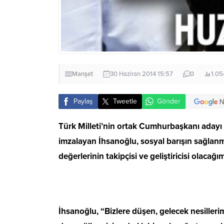
Manşet
30 Haziran 2014 15:57
0
1.05
Paylaş
Tweetle
Gönder
Türk Milleti’nin ortak Cumhurbaşkanı adayı E
imzalayan İhsanoğlu, sosyal barışın sağlan
değerlerinin takipçisi ve geliştiricisi olacağı
İhsanoğlu, “Bizlere düşen, gelecek nesille