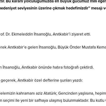
tır. Bu kararlı yolculuğumuzda en büyük gücümüz milli egeme
edeniyet seviyesinin üzerine çıkmak hedefimizdir” mesajı v
f. Dr. Ekmeleddin İhsanoğlu, Anıtkabir’i ziyaret etti.
erek Anıtkabir’e gelen İhsanoğlu, Büyük Önder Mustafa Kema
İhsanoğlu, Anıtkabir önünde hatıra fotoğrafı çektirdi.
 geçerek, Anıtkabir özel defterine şunları yazdı:
delemizin kahramanı aziz Atatürk; Gencinden yaşlısına, hepim
seçimi ile yeni bir safhaya ulaşmış bulunmaktadır. Bu kutlu 