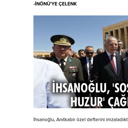
-İNÖNÜ’YE ÇELENK
İhsanoğlu, Anıtkabir özel defterini imzaladık