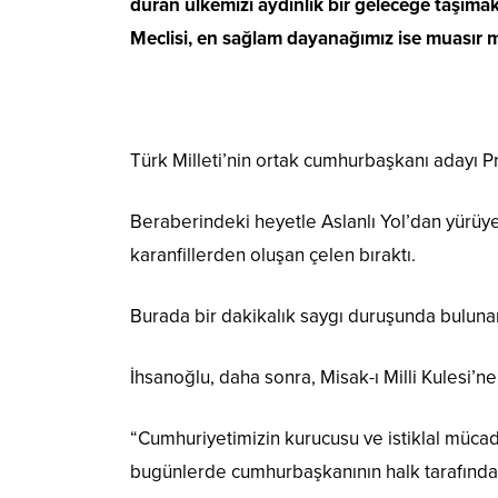
duran ülkemizi aydınlık bir geleceğe taşımak
Meclisi, en sağlam dayanağımız ise muasır m
Türk Milleti’nin ortak cumhurbaşkanı adayı Pro
Beraberindeki heyetle Aslanlı Yol’dan yürüy
karanfillerden oluşan çelen bıraktı.
Burada bir dakikalık saygı duruşunda bulunan 
İhsanoğlu, daha sonra, Misak-ı Milli Kulesi’ne
“Cumhuriyetimizin kurucusu ve istiklal müca
bugünlerde cumhurbaşkanının halk tarafından 