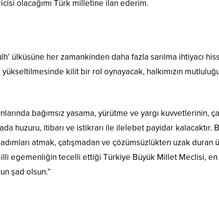
ricisi olacağımı Türk milletine ilan ederim.
 sulh’ ülküsüne her zamankinden daha fazla sarılma ihtiyacı hi
 yükseltilmesinde kilit bir rol oynayacak, halkımızın mutlulu
larında bağımsız yasama, yürütme ve yargı kuvvetlerinin, çatı
 huzuru, itibarı ve istikrarı ile ilelebet payidar kalacaktır. 
dımları atmak, çatışmadan ve çözümsüzlükten uzak duran ülk
li egemenliğin tecelli ettiği Türkiye Büyük Millet Meclisi, 
un şad olsun.”