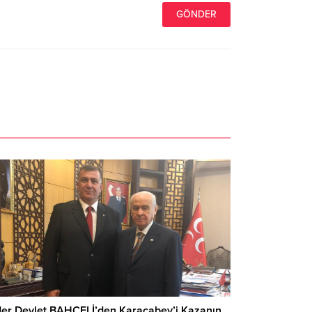
der Devlet BAHÇELİ’den Karacabey’i Kazanın