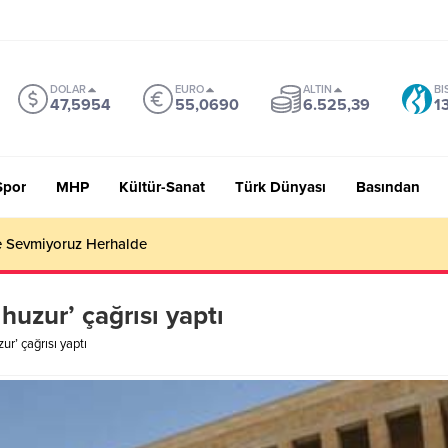
DOLAR
EURO
ALTIN
BI
47,5954
55,0690
6.525,39
1
Spor
MHP
Kültür-Sanat
Türk Dünyası
Basından
 Sevmiyoruz Herhalde
 huzur’ çağrısı yaptı
ur’ çağrısı yaptı