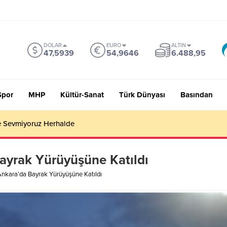
DOLAR
EURO
ALTIN
47,5939
54,9646
6.488,95
Spor
MHP
Kültür-Sanat
Türk Dünyası
Basından
 Sevmiyoruz Herhalde
ayrak Yürüyüşüne Katıldı
Ankara’da Bayrak Yürüyüşüne Katıldı