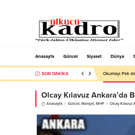
Anasayfa
Güncel
Siyaset
Dünya
SON DAKİKA
Okumayı Pek de
Olcay Kılavuz Ankara’da B
Anasayfa
Güncel
,
Manşet
,
MHP
Olcay Kılavuz 