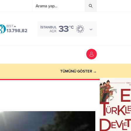
33
BIST
°C
İSTANBUL
13.798,82
AÇIK
TÜMÜNÜ GÖSTER →