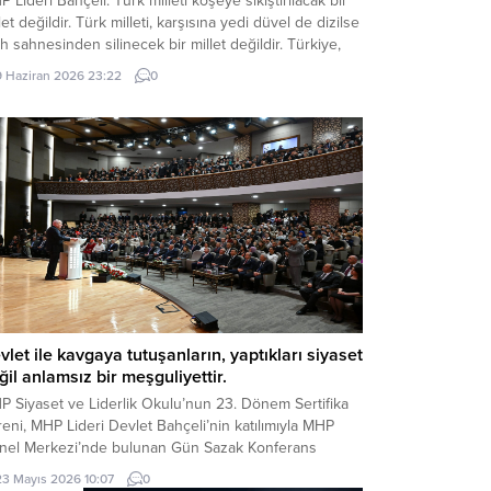
 Lideri Bahçeli: Türk milleti köşeye sıkıştırılacak bir
let değildir. Türk milleti, karşısına yedi düvel de dizilse
ih sahnesinden silinecek bir millet değildir. Türkiye,
 hayaller kurulup çizilen haritaların kenarına
9 Haziran 2026 23:22
0
ıştırılacak, eline bir avuç toprak verilip denizlerinden
arılacak bir ülke değildir. Devlet Bahçeli MHP TBMM
p Toplantısı’nda Türkiye’nin gündemine ve...
vlet ile kavgaya tutuşanların, yaptıkları siyaset
ğil anlamsız bir meşguliyettir.
P Siyaset ve Liderlik Okulu’nun 23. Dönem Sertifika
eni, MHP Lideri Devlet Bahçeli’nin katılımıyla MHP
nel Merkezi’nde bulunan Gün Sazak Konferans
lonu’nda gerçekleştirildi. Törende konuşan MHP Lideri
23 Mayıs 2026 10:07
0