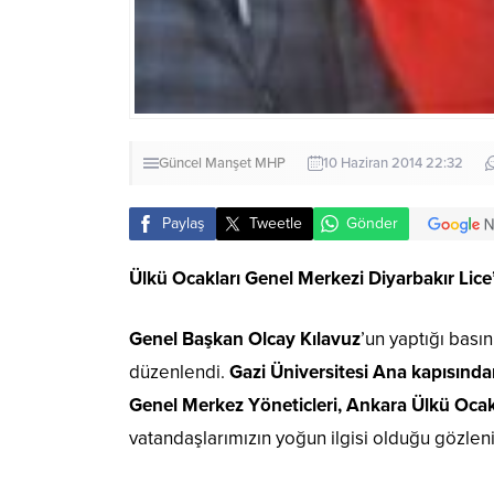
Güncel
Manşet
MHP
10 Haziran 2014 22:32
Paylaş
Tweetle
Gönder
Ülkü Ocakları Genel Merkezi Diyarbakır Lice’
Genel Başkan Olcay Kılavuz
’un yaptığı bası
düzenlendi.
Gazi Üniversitesi Ana kapısınd
Genel Merkez Yöneticleri, Ankara Ülkü Ocaklar
vatandaşlarımızın yoğun ilgisi olduğu gözleni