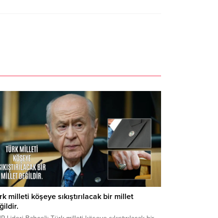
rk milleti köşeye sıkıştırılacak bir millet
ildir.