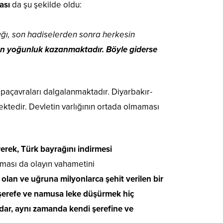
ması
da şu şekilde oldu:
tığı, son hadiselerden sonra herkesin
 gün yoğunluk kazanmaktadır. Böyle giderse
paçavraları dalgalanmaktadır. Diyarbakır-
ktedir. Devletin varlığının ortada olmaması
rerek, Türk bayrağını indirmesi
ması da olayın vahametini
l olan ve uğruna milyonlarca şehit verilen bir
 şerefe ve namusa leke düşürmek hiç
idar, aynı zamanda kendi şerefine ve