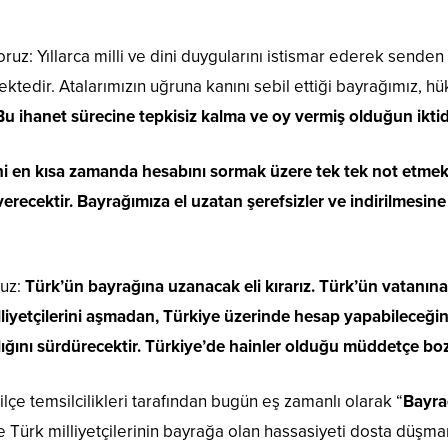
uz: Yıllarca milli ve dini duygularını istismar ederek senden 
ektedir. Atalarımızın uğruna kanını sebil ettiği bayrağımız, 
Bu ihanet sürecine tepkisiz kalma ve oy vermiş olduğun ikti
ini en kısa zamanda hesabını sormak üzere tek tek not etmekt
erecektir. Bayrağımıza el uzatan şerefsizler ve indirilmesi
ruz:
Türk’ün bayrağına uzanacak eli kırarız. Türk’ün vatanına 
milliyetçilerini aşmadan, Türkiye üzerinde hesap yapabileceğ
ığını sürdürecektir. Türkiye’de hainler olduğu müddetçe boz
 ilçe temsilcilikleri tarafından bugün eş zamanlı olarak “
Bayra
 Türk milliyetçilerinin bayrağa olan hassasiyeti dosta düşman