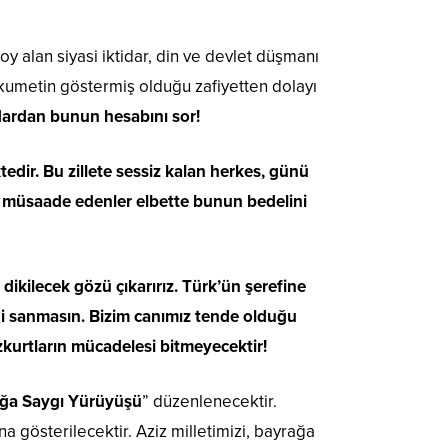
oy alan siyasi iktidar, din ve devlet düşmanı
hükumetin göstermiş olduğu zafiyetten dolayı
dardan bunun hesabını sor!
edir. Bu zillete sessiz kalan herkes, günü
ne müsaade edenler elbette bunun bedelini
dikilecek gözü çıkarırız. Türk’ün şerefine
ini sanmasın. Bizim canımız tende olduğu
kurtların mücadelesi bitmeyecektir!
ğa Saygı Yürüyüşü
” düzenlenecektir.
a gösterilecektir. Aziz milletimizi, bayrağa