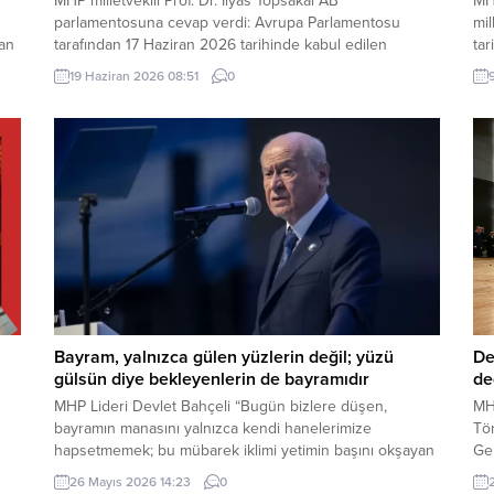
MHP milletvekili Prof. Dr. İlyas Topsakal AB
MHP
parlamentosuna cevap verdi: Avrupa Parlamentosu
mil
dan
tarafından 17 Haziran 2026 tarihinde kabul edilen
tar
Türkiye Raporu, teknik bir ilerleme belgesi olmaktan
ham
19 Haziran 2026 08:51
0
ı
ziyade, Türkiye-AB ilişkilerinin gerilimli fay hatlarını
sık
derinleştiren ve Ankara’nın stratejik özerkliğini hedef
kop
kta
alan bir siyasi pozisyon belgesi niteliğindedir. Raporun
Gru
içeriği, Türkiye’nin iç siyasi dengelerine...
Bayram, yalnızca gülen yüzlerin değil; yüzü
De
gülsün diye bekleyenlerin de bayramıdır
de
MHP Lideri Devlet Bahçeli “Bugün bizlere düşen,
MH
bayramın manasını yalnızca kendi hanelerimize
Tör
hapsetmemek; bu mübarek iklimi yetimin başını okşayan
Ge
ele, yoksulun sofrasına uzanan lokmaya, yaşlının duasını
Sa
26 Mayıs 2026 14:23
0