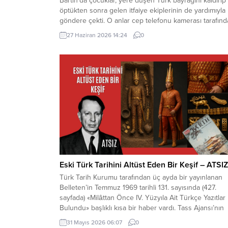
Bartın’da çocuklar, yere düşen Türk bayrağını kaldırıp
öptükten sonra gelen itfaiye ekiplerinin de yardımıyla
göndere çekti. O anlar cep telefonu kamerası tarafın
kaydedildi. Yerden kaldırıp öptüler Kemerköprü
27 Haziran 2026 14:24
0
Mahallesi’nde dün akşam saatlerinde Cumhuriyet Park
içerisindeki direkte bulunan Türk bayrağı rüzgar
nedeniyle ipinin kopmasıyla yere düştü. Bu sırada par
oynayan çocuklar yere...
Eski Türk Tarihini Altüst Eden Bir Keşif – ATSIZ
Türk Tarih Kurumu tarafından üç ayda bir yayınlanan
Belleten’in Temmuz 1969 tarihli 131. sayısında (427.
sayfada) «Milâttan Önce IV. Yüzyıla Ait Türkçe Yazıtlar
Bulundu» başlıklı kısa bir haber vardı. Tass Ajansı’nın
Alma Ata kaynaklı bir haberinde, bu yazıtlarda yapılan
31 Mayıs 2026 06:07
0