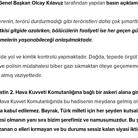
enel Başkan Olcay Kılavuz
tarafından yapılan
basın açıkla
erenin, terörü durdurmadığı gibi teröristleri daha çok şımart
tkisi gitgide azalırken, bölücülerin faaliyeti ise her geçen
elerin yaşanabileceği anlaşılmaktadır.
lde yol ve kimlik kontrolü yapmaktadır. Dağda, tepede örgüt 
in ve polisin müdahalesi biber gazı sıkmaktan öteye geçememe
 almış vaziyettedir.
istin 2. Hava Kuvveti Komutanlığına bağlı bir askeri alana gi
. Hava Kuvvet Komutanlığında bu hadisenin meydana gelmiş ol
la kabul edilemez. Bayrak, Türk milleti için her şeyden kutsa
gesi olmanın yanı sıra bizim şerefimiz ve namusumuzdur. Bu
zanan o elleri kırmayan ve bu duruma sessiz kalan siyasi ikt