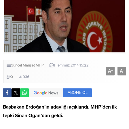
Güncel
Manşet
MHP
1 Temmuz 2014 15:22
A
A
+
-
0
936
ABONE OL
Başbakan Erdoğan’ın adaylığı açıklandı. MHP’den ilk
tepki Sinan Oğan’dan geldi.