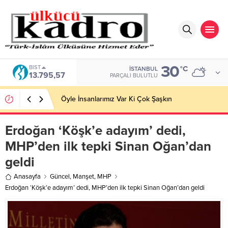
30
BIST
°C
İSTANBUL
13.795,57
PARÇALI BULUTLU
Öyle İnsanlarımız Var Ki Çok Şaşkın
Erdoğan ‘Köşk’e adayım’ dedi,
MHP’den ilk tepki Sinan Oğan’dan
geldi
Anasayfa
Güncel
,
Manşet
,
MHP
Erdoğan ‘Köşk’e adayım’ dedi, MHP’den ilk tepki Sinan Oğan’dan geldi