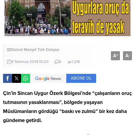
Güncel
Manşet
Türk Dünyası
A
A
+
-
4 Temmuz 2014 15:20
0
1.216
ABONE OL
Çin’in Sincan Uygur Özerk Bölgesi’nde “çalışanların oruç
tutmasının yasaklanması”, bölgede yaşayan
Müslümanların gördüğü “baskı ve zulmü” bir kez daha
gündeme getirdi.