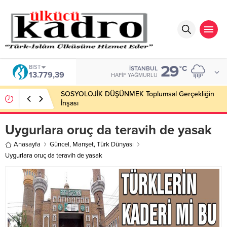
29
BIST
°C
İSTANBUL
13.779,39
HAFIF YAĞMURLU
SOSYOLOJİK DÜŞÜNMEK Toplumsal Gerçekliğin
İnşası
Uygurlara oruç da teravih de yasak
Anasayfa
Güncel
,
Manşet
,
Türk Dünyası
Uygurlara oruç da teravih de yasak