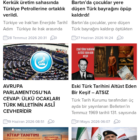
Kerkük üretim sahasında
Bartın’da çocuklar yere
Türkiye Petrollerine ortaklık
düşen Türk bayrağını öpüp
verildi.
kaldırdı!
Türkiye ve Irak’tan Enerjide Tarihî
Bartın’da çocuklar, yere düşen
Adım Türkiye ile Irak arasında
Türk bayrağını kaldırıp öptükten
enerji alanındaki iş birliği yeni bir
sonra gelen itfaiye ekiplerinin de
28 Temmuz 2026 20:31
0
27 Haziran 2026 14:24
0
aşamaya taşındı. Cumhurbaşkanı
yardımıyla göndere çekti. O anlar
Recep Tayyip Erdoğan, Irak
cep telefonu kamerası tarafından
Başbakanı Ali ez-Zeydi ile
kaydedildi. Yerden kaldırıp öptüler
Ankara’da gerçekleştirilen
Kemerköprü Mahallesi’nde dün
görüşmenin ardından yaptığı
akşam saatlerinde Cumhuriyet
açıklamada, Kerkük üretim
Parkı içerisindeki direkte bulunan
sahasında Türkiye Petrolleri
Türk bayrağı rüzgar nedeniyle
Anonim Ortaklığına TPAO ortaklık
ipinin kopmasıyla yere düştü. Bu
AVRUPA
Eski Türk Tarihini Altüst Eden
verildiğini duyurdu. Erdoğan,
sırada parkta oynayan çocuklar
PARLAMENTOSU’NA
Bir Keşif – ATSIZ
imzalanan anlaşmayı “enerji
yere...
CEVAP: ÜLKÜ OCAKLARI
Türk Tarih Kurumu tarafından üç
alanındaki...
TÜRK MİLLETİNİN ASLÎ
ayda bir yayınlanan Belleten’in
CEVHERİDİR
Temmuz 1969 tarihli 131. sayısında
MHP milletvekili Prof. Dr. İlyas
(427. sayfada) «Milâttan Önce IV.
19 Haziran 2026 08:51
0
31 Mayıs 2026 06:07
0
Topsakal AB parlamentosuna
Yüzyıla Ait Türkçe Yazıtlar
cevap verdi: Avrupa
Bulundu» başlıklı kısa bir haber
Parlamentosu tarafından 17
vardı. Tass Ajansı’nın Alma Ata