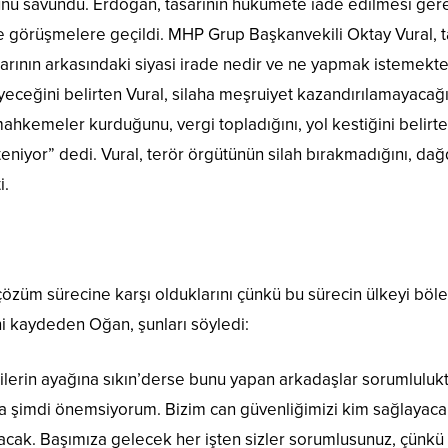
nu savundu. Erdoğan, tasarının hükümete iade edilmesi gere
e görüşmelere geçildi. MHP Grup Başkanvekili Oktay Vural, ta
sarının arkasındaki siyasi irade nedir ve ne yapmak istemek
meyeceğini belirten Vural, silaha meşruiyet kazandırılamayaca
hkemeler kurduğunu, vergi topladığını, yol kestiğini belirter
isteniyor” dedi. Vural, terör örgütünün silah bırakmadığını, da
i.
özüm sürecine karşı olduklarını çünkü bu sürecin ülkeyi böle
ni kaydeden Oğan, şunları söyledi:
lilerin ayağına sıkın’derse bunu yapan arkadaşlar sorumluluk
mdi önemsiyorum. Bizim can güvenliğimizi kim sağlayacak? B
ak. Başımıza gelecek her işten sizler sorumlusunuz, çünkü b