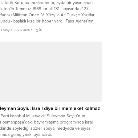
k Tarih Kurumu tarafından üç ayda bir yayınlanan
leten’in Temmuz 1969 tarihli 131. sayısında (427.
fada) «Milâttan Önce IV. Yüzyıla Ait Türkçe Yazıtlar
undu» başlıklı kısa bir haber vardı. Tass Ajansı’nın
a Ata kaynaklı bir haberinde, bu yazıtlarda yapılan
31 Mayıs 2026 06:07
0
elemelere göre, bunların Milât’tan Önce IV. Yüzyılda
dana getirildiği ve merkezi...
leyman Soylu: İsrail diye bir memleket kalmaz
Parti İstanbul Milletvekili Süleyman Soylu’nun
ziosmanpaşa’daki bayramlaşma programında İsrail
kında söylediği sözler sosyal medyada ve siyasi
nada geniş yankı uyandırdı.