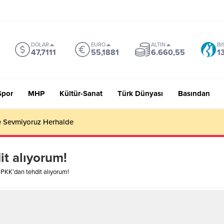
DOLAR
EURO
ALTIN
BI
47,7111
55,1881
6.660,55
1
Spor
MHP
Kültür-Sanat
Türk Dünyası
Basından
 Sevmiyoruz Herhalde
t alıyorum!
PKK’dan tehdit alıyorum!