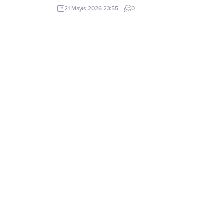
Mahkeme, kurultayın “mutlak butlan” gerekçesiyle
21 Mayıs 2026 23:55
0
geçersiz olduğuna hükmederek, kurultayın yapıldığı
tarihten itibaren iptal edilmesine karar verdi. Kararla
birlikte, söz konusu kurultay sonrasında gerçekleştiri
tüm olağan ve olağanüstü kurultayların yanı...