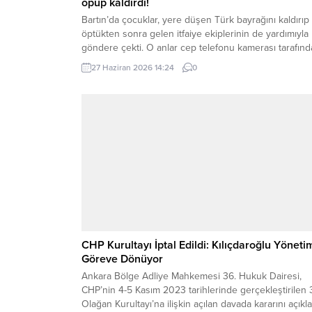
öpüp kaldırdı!
Bartın’da çocuklar, yere düşen Türk bayrağını kaldırıp
öptükten sonra gelen itfaiye ekiplerinin de yardımıyla
göndere çekti. O anlar cep telefonu kamerası tarafın
kaydedildi. Yerden kaldırıp öptüler Kemerköprü
27 Haziran 2026 14:24
0
Mahallesi’nde dün akşam saatlerinde Cumhuriyet Park
içerisindeki direkte bulunan Türk bayrağı rüzgar
nedeniyle ipinin kopmasıyla yere düştü. Bu sırada par
oynayan çocuklar yere...
CHP Kurultayı İptal Edildi: Kılıçdaroğlu Yöneti
Göreve Dönüyor
Ankara Bölge Adliye Mahkemesi 36. Hukuk Dairesi,
CHP’nin 4-5 Kasım 2023 tarihlerinde gerçekleştirilen 
Olağan Kurultayı’na ilişkin açılan davada kararını açıkla