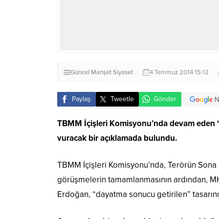
Güncel
Manşet
Siyaset
4 Temmuz 2014 15:12
Paylaş
Tweetle
Gönder
TBMM İçişleri Komisyonu’nda devam eden “ç
vuracak bir açıklamada bulundu.
TBMM İçişleri Komisyonu’nda, Terörün Sona 
görüşmelerin tamamlanmasının ardından, MHP
Erdoğan, “dayatma sonucu getirilen” tasarını