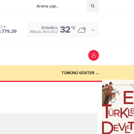
32
ST
°C
İSTANBUL
3.779,39
PARÇALI BULUTLU
TÜMÜNÜ GÖSTER →