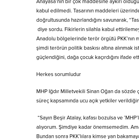
Anayasa’nın bir çok maddesine aykırı olduğu
kabul edilmedi. Tasarının maddeleri üzerind
doğrultusunda hazırlandığını savunarak, “Ta
diye sordu. Fikirlerin silahla kabul ettirile
Anadolu bölgelerinde terör örgütü PKK’nın ma
şimdi terörün politik baskısı altına alınmak 
güçlendiğini, dağa çocuk kaçırdığını ifade ett
Herkes sorumludur
MHP Iğdır Milletvekili Sinan Oğan da sözde ç
süreç kapsamında ucu açık yetkiler verildiği
“Sayın Beşir Atalay, kafası bozulsa ve ’MHP’
alıyorum. Şimdiye kadar önemsemedim. Ama şi
Bundan sonra PKK’lılara kimse yan bakamayac