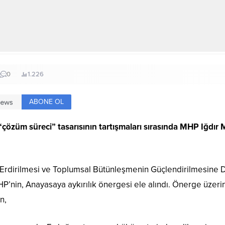
0
1.226
ABONE OL
özüm süreci” tasarısının tartışmaları sırasında MHP Iğdır
Erdirilmesi ve Toplumsal Bütünleşmenin Güçlendirilmesine Da
’nin, Anayasaya aykırılık önergesi ele alındı. Önerge üzer
n,