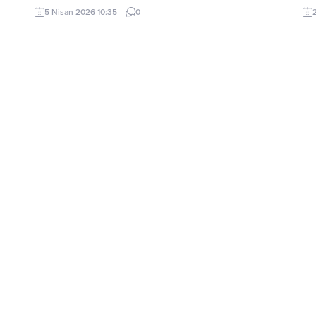
yaptığı açıklamada, Irak’ın bu kısıtlamalardan muaf
5 Nisan 2026 10:35
0
tutulacağını belirtti.
len