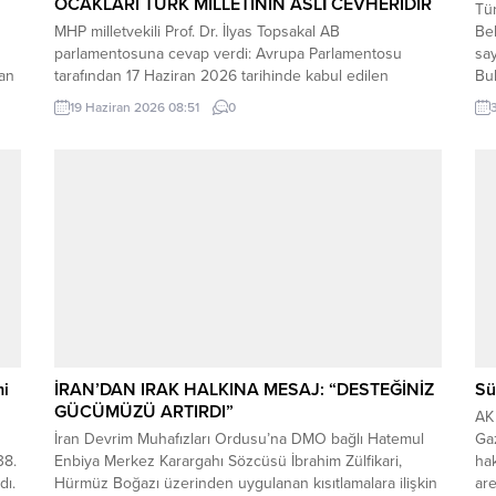
OCAKLARI TÜRK MİLLETİNİN ASLÎ CEVHERİDİR
Tür
MHP milletvekili Prof. Dr. İlyas Topsakal AB
Bel
parlamentosuna cevap verdi: Avrupa Parlamentosu
say
dan
tarafından 17 Haziran 2026 tarihinde kabul edilen
Bul
Türkiye Raporu, teknik bir ilerleme belgesi olmaktan
Alm
19 Haziran 2026 08:51
0
ı
ziyade, Türkiye-AB ilişkilerinin gerilimli fay hatlarını
inc
derinleştiren ve Ankara’nın stratejik özerkliğini hedef
mey
kta
alan bir siyasi pozisyon belgesi niteliğindedir. Raporun
içeriği, Türkiye’nin iç siyasi dengelerine...
mi
İRAN’DAN IRAK HALKINA MESAJ: “DESTEĞİNİZ
Sü
GÜCÜMÜZÜ ARTIRDI”
AK 
İran Devrim Muhafızları Ordusu’na DMO bağlı Hatemul
Ga
38.
Enbiya Merkez Karargahı Sözcüsü İbrahim Zülfikari,
hak
dı.
Hürmüz Boğazı üzerinden uygulanan kısıtlamalara ilişkin
are