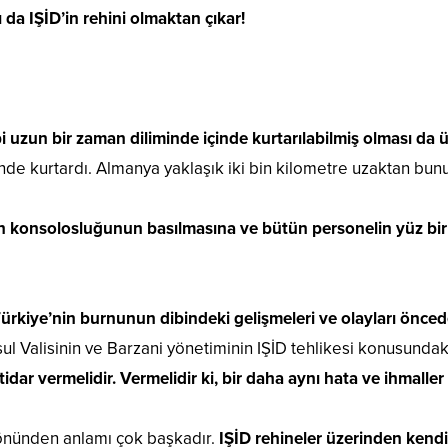
ı da IŞİD’in rehini olmaktan çıkar!
i uzun bir zaman diliminde içinde kurtarılabilmiş olması da 
nde kurtardı. Almanya yaklaşık iki bin kilometre uzaktan bun
olan konsolosluğunun basılmasına ve bütün personelin yüz bir
ın Türkiye’nin burnunun dibindeki gelişmeleri ve olayları ö
l Valisinin ve Barzani yönetiminin IŞİD tehlikesi konusundaki 
idar vermelidir. Vermelidir ki, bir daha aynı hata ve ihmaller
yönünden anlamı çok başkadır.
IŞİD rehineler üzerinden kendi