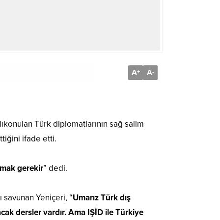
A
A
+
-
alıkonulan Türk diplomatlarının sağ salim
ğini ifade etti.
mak gerekir
” dedi.
ı savunan Yeniçeri, “
Umarız Türk dış
cak dersler vardır. Ama IŞİD ile Türkiye