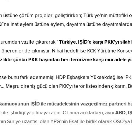
 üstüne çözüm projeleri geliştirirken; Türkiye’nin müttefiki ol
ü
”ne inat eylem üstüne eylem, dayatma üstüne dayatmalarda
durumdan vazife çıkararak “
Türkiye, IŞİD’e karşı PKK’yı silah
nerenler de çıkmıştır. Nihai hedefi ise KCK Yürütme Konseyi
ızlıktır çünkü PKK başından beri terörizme karşı mücadele y
kimse bunu fark edememiş! HDP Eşbaşkanı Yüksekdağ ise ‘P
 Meşru direniş gücü olan PKK’yı terör listesinden çıkarın. Bu 
kamuoyunun IŞİD ile mücadelesinin vazgeçilmez partneri halin
 ile işbirliği yapılmayacağını Obama açıklarken, aynı
ABD, IŞ
ın Suriye uzantısı olan YPG’nin Esat ile birlik olarak ÖSO’ya k