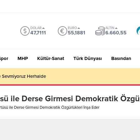
DOLAR
EURO
ALTIN
47,7111
55,1881
6.660,55
Spor
MHP
Kültür-Sanat
Türk Dünyası
Basından
 Sevmiyoruz Herhalde
üsü ile Derse Girmesi Demokratik Özgür
örtüsü ile Derse Girmesi Demokratik Özgürlükleri İnşa Eder