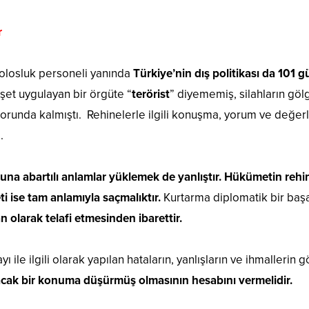
r
olosluk personeli yanında
Türkiye’nin dış politikası da 101 g
şet uygulayan bir örgüte “
terörist
” diyememiş, silahların gölg
orunda kalmıştı. Rehinelerle ilgili konuşma, yorum ve değer
ı.
na abartılı anlamlar yüklemek de yanlıştır.
Hükümetin rehine
 ise tam anlamıyla saçmalıktır.
Kurtarma diplomatik bir baş
n olarak telafi etmesinden ibarettir.
 ile ilgili olarak yapılan hataların, yanlışların ve ihmalleri
lacak bir konuma düşürmüş olmasının hesabını vermelidir.