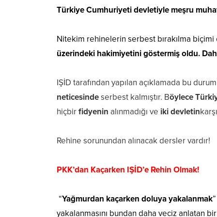
Türkiye Cumhuriyeti devletiyle meşru muh
Nitekim rehinelerin serbest bırakılma biçimi
üzerindeki hakimiyetini göstermiş oldu. Daha
IŞİD tarafından yapılan açıklamada bu durum 
neticesinde
serbest kalmıştır. B
öylece Türkiy
hiçbir
fidyenin
alınmadığı ve
iki devletin
karş
Rehine sorunundan alınacak dersler vardır!
PKK’dan Kaçarken IŞİD’e Rehin Olmak!
“
Yağmurdan kaçarken doluya yakalanmak
”
yakalanmasını bundan daha veciz anlatan b