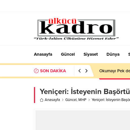
Anasayfa
Güncel
Siyaset
Dünya
SON DAKİKA
Okumayı Pek de
Yeniçeri: İsteyenin Başört
Anasayfa
Güncel
,
MHP
Yeniçeri: İsteyenin Baş