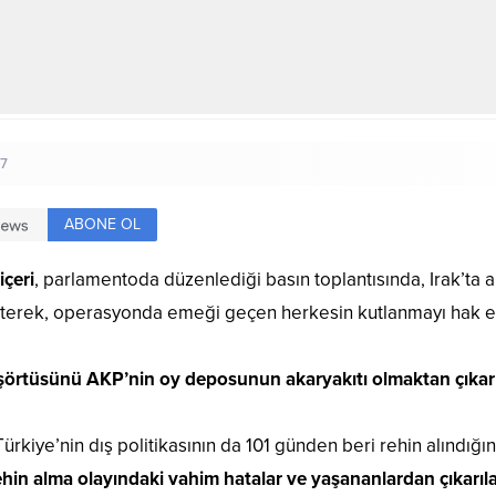
7
ABONE OL
içeri
, parlamentoda düzenlediği basın toplantısında, Irak’ta 
terek, operasyonda emeği geçen herkesin kutlanmayı hak etti
şörtüsünü AKP’nin oy deposunun akaryakıtı olmaktan çıkar
kiye’nin dış politikasının da 101 günden beri rehin alındığın
Rehin alma olayındaki vahim hatalar ve yaşananlardan çıkarıla