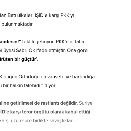
an Batı ülkeleri IŞİD’e karşı PKK’yı
 bulunmaktadır.
landırsın!”
teklifi getiriyor. PKK’nın daha
 üyesi Sabri Ok ifade etmiştir. Ona göre
ürüten bir güçtür
’.
KK bugün Ortadoğu’da vahşete ve barbarlığa
bir halkın talebidir’ diyor.
e getirilmesi de rastlantı değildir.
Suriye
İD’e karşı terör örgütü olarak kabul ettiği
arşı uzun süre birlikte savaştıkları