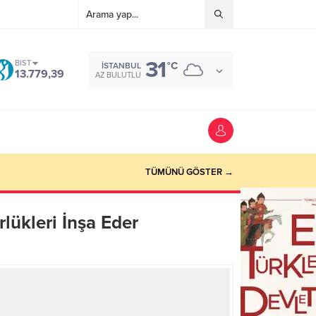
31
BIST
°C
İSTANBUL
13.779,39
AZ BULUTLU
TÜMÜNÜ GÖSTER →
lükleri İnşa Eder