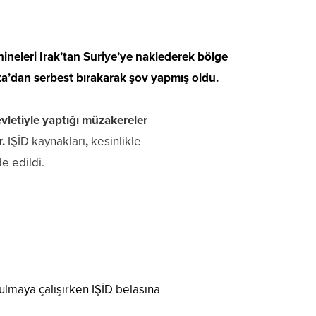
hineleri Irak’tan Suriye’ye naklederek bölge
kka’dan serbest bırakarak şov yapmış oldu.
evletiyle yaptığı müzakereler
r.
IŞİD kaynakları
,
kesinlikle
e edildi.
tulmaya çalışırken IŞİD belasına