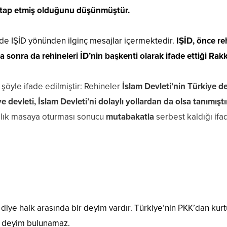
atap etmiş olduğunu düşünmüştür.
 de IŞİD yönünden ilginç mesajlar içermektedir.
IŞİD, önce re
 sonra da rehineleri İD’nin başkenti olarak ifade ettiği Ra
şöyle ifade edilmiştir: Rehineler
İslam Devleti’nin Türkiye d
e devleti, İslam Devleti’ni dolaylı yollardan da olsa tanımıştı
ılık masaya oturması sonucu
mutabakatla
serbest kaldığı ifad
 diye halk arasında bir deyim vardır. Türkiye’nin PKK’dan kur
ir deyim bulunamaz.