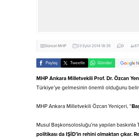
Güncel
MHP
23 Eylül 2014 18:35
0
87
Paylaş
Tweetle
Gönder
MHP Ankara Milletvekili Prof. Dr. Özcan Yen
Türkiye’ye gelmesinin önemli olduğunu belir
MHP Ankara Milletvekili Özcan Yeniçeri, “
Ba
Musul Başkonsolosluğu’na yapılan baskınla Tür
politikası da IŞİD’in rehini olmaktan çıkar. 