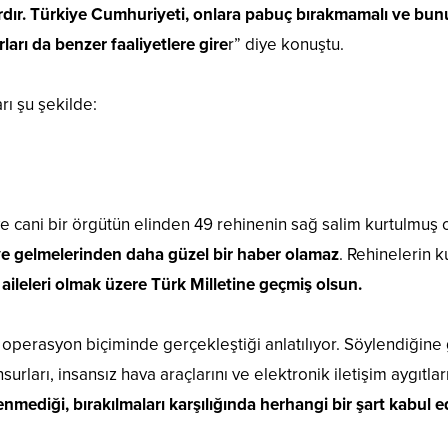
ardır. Türkiye Cumhuriyeti, onlara pabuç bırakmamalı ve b
arı da benzer faaliyetlere gire
r” diye konuştu.
rı şu şekilde:
ve cani bir örgütün elinden 49 rehinenin sağ salim kurtulmuş 
’ye gelmelerinden daha güzel bir haber olamaz
. Rehinelerin
aileleri olmak üzere Türk Milletine geçmiş olsun.
n operasyon biçiminde gerçekleştiği anlatılıyor. Söylendiğin
urları, insansız hava araçlarını ve elektronik iletişim aygıtl
enmediği, bırakılmaları karşılığında herhangi bir şart kabul