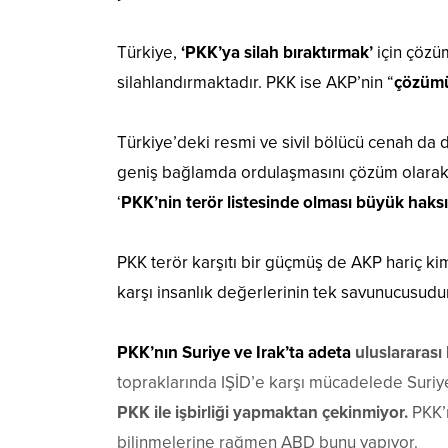
Türkiye,
‘PKK’ya silah bıraktırmak’
için çözüm
silahlandırmaktadır. PKK ise AKP’nin “
çözüm
Türkiye’deki resmi ve sivil bölücü cenah da 
geniş bağlamda ordulaşmasını çözüm olarak ö
‘
PKK’nin terör listesinde olması büyük haks
PKK terör karşıtı bir güçmüş de AKP hariç 
karşı insanlık değerlerinin tek savunucusudur…
PKK’nın Suriye ve Irak’ta adeta
uluslararası 
topraklarında IŞİD’e karşı mücadelede Suriye
PKK ile işbirliği yapmaktan çekinmiyor.
PKK’n
bilinmelerine rağmen ABD bunu yapıyor.