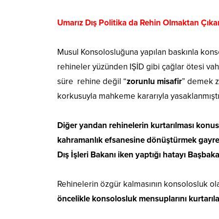
Umarız Dış Politika da Rehin Olmaktan Çıka
Musul Konsolosluğuna yapılan baskınla kons
rehineler yüzünden IŞİD gibi çağlar ötesi vah
süre rehine değil “
zorunlu misafir
” demek z
korkusuyla mahkeme kararıyla yasaklanmışt
Diğer yandan rehinelerin kurtarılması konusu
kahramanlık efsanesine dönüştürmek gayreti
Dış İşleri Bakanı iken yaptığı hatayı Başbaka
Rehinelerin özgür kalmasının konsolosluk olayı
öncelikle konsolosluk mensuplarını kurtarı