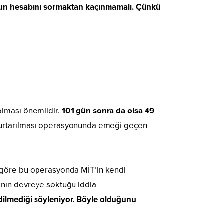
unun hesabını sormaktan kaçınmamalı. Çünkü
olması önemlidir.
101 gün sonra da olsa 49
 kurtarılması operasyonunda emeği geçen
e göre bu operasyonda MİT’in kendi
arının devreye soktuğu iddia
 edilmediği söyleniyor. Böyle olduğunu