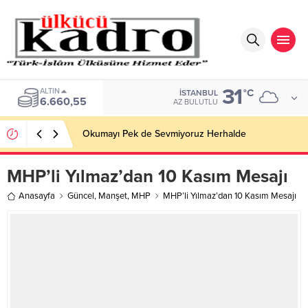
31
ALTIN
°C
İSTANBUL
6.660,55
AZ BULUTLU
Okumayı Pek de Sevmiyoruz Herhalde
MHP’li Yılmaz’dan 10 Kasım Mesajı
Anasayfa
Güncel
,
Manşet
,
MHP
MHP’li Yılmaz’dan 10 Kasım Mesajı