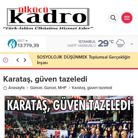
29
BIST
°C
İSTANBUL
13.779,39
HAFIF YAĞMURLU
SOSYOLOJİK DÜŞÜNMEK Toplumsal Gerçekliğin
İnşası
Karataş, güven tazeledi
Anasayfa
Güncel
,
Güncel
,
MHP
Karataş, güven tazeledi