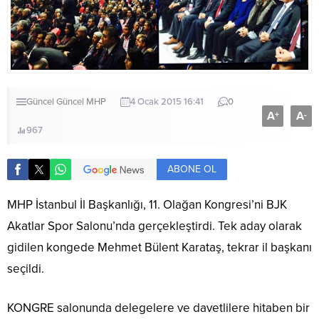
Güncel
Güncel
MHP
4 Ocak 2015 16:41
0
A
A
+
-
967
ABONE OL
MHP İstanbul İl Başkanlığı, 11. Olağan Kongresi’ni BJK
Akatlar Spor Salonu’nda gerçekleştirdi. Tek aday olarak
gidilen kongede Mehmet Bülent Karataş, tekrar il başkanı
seçildi.
KONGRE salonunda delegelere ve davetlilere hitaben bir