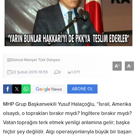
Güncel
Manşet
Türk Dünyası
A
A
+
-
22 Şubat 2015 19:55
0
1.071
ABONE OL
MHP Grup Başkanvekili Yusuf Halaçoğlu, “İsrail, Amerika
olsaydı, o toprakları bırakır mıydı? İngiltere bırakır mıydı?
Vatan toprağını terk etmek yenilgi anlamına gelir; başka
hiçbir şey değildir. Algı operasyonlarıyla büyük bir başarı