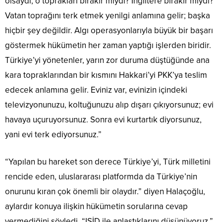
olsaydı, o toprakları bırakır mıydı? İngiltere bırakır mıydı?
Vatan toprağını terk etmek yenilgi anlamına gelir; başka
hiçbir şey değildir. Algı operasyonlarıyla büyük bir başarı
göstermek hükümetin her zaman yaptığı işlerden biridir.
Türkiye’yi yönetenler, yarın zor duruma düştüğünde ana
kara topraklarından bir kısmını Hakkari’yi PKK’ya teslim
edecek anlamına gelir. Eviniz var, evinizin içindeki
televizyonunuzu, koltuğunuzu alıp dışarı çıkıyorsunuz; evi
havaya uçuruyorsunuz. Sonra evi kurtartık diyorsunuz,
yani evi terk ediyorsunuz.”
“Yapılan bu hareket son derece Türkiye’yi, Türk milletini
rencide eden, uluslararası platformda da Türkiye’nin
onurunu kıran çok önemli bir olaydır.” diyen Halaçoğlu,
aylardır konuya ilişkin hükümetin sorularına cevap
vermediğini söyledi. “IŞİD ile anlaştıklarını düşünüyoruz.”