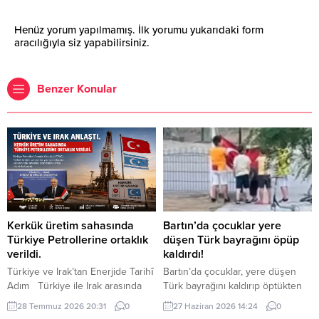
Henüz yorum yapılmamış. İlk yorumu yukarıdaki form
aracılığıyla siz yapabilirsiniz.
Benzer Konular
Kerkük üretim sahasında
Bartın’da çocuklar yere
Türkiye Petrollerine ortaklık
düşen Türk bayrağını öpüp
verildi.
kaldırdı!
Türkiye ve Irak’tan Enerjide Tarihî
Bartın’da çocuklar, yere düşen
Adım Türkiye ile Irak arasında
Türk bayrağını kaldırıp öptükten
enerji alanındaki iş birliği yeni bir
sonra gelen itfaiye ekiplerinin de
28 Temmuz 2026 20:31
0
27 Haziran 2026 14:24
0
aşamaya taşındı. Cumhurbaşkanı
yardımıyla göndere çekti. O anlar