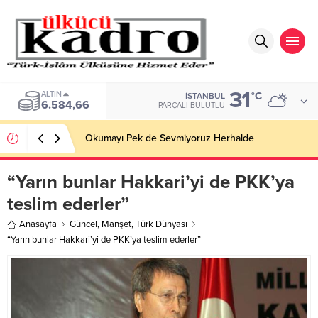
31
ALTIN
°C
İSTANBUL
6.584,66
PARÇALI BULUTLU
Okumayı Pek de Sevmiyoruz Herhalde
“Yarın bunlar Hakkari’yi de PKK’ya
teslim ederler”
Anasayfa
Güncel
,
Manşet
,
Türk Dünyası
“Yarın bunlar Hakkari’yi de PKK’ya teslim ederler”