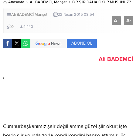
Anasayfa
Ali BADEMCİ
,
Manşet
BİR ŞİİR DAHA OKUR MUSUNUZ?
Ali BADEMCİ
Manşet
22 Nisan 2015 08:54
A
A
+
-
0
1.440
ABONE OL
Ali BADEMCİ
,
Cumhurbaşkanımız şair değil amma güzel şiir okur; işte
böyle şiir yoluyla zorla kendi kendini hapse attırmış, üç