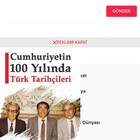
Henüz yorum yapılmamış. İlk yorumu yukarıdaki form
REKLAMI KAPAT
aracılığıyla siz yapabilirsiniz.
Anasayfa
Güncel
Siyaset
Dünya
Spor
MHP
Kültür-Sanat
Türk Dünyası
Basından