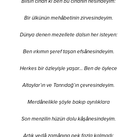
Bilsin cihan ki ben bu cihanın nesindeyim:
Bir ülkünün mehâbetinin zirvesindeyim.
Dünya denen mezellete dalsın her isteyen:
Ben ırkımın şeref taşan efsânesindeyim.
Herkes bir özleyişle yaşar… Ben de öylece
Altaylar’ın ve Tanrıdağ’ın çevresindeyim.
Merdânelikle şöyle bakıp ayrılıklara
Son menzilin hüzün dolu kâşânesindeyim.
Artık vedâ zamânına pek fazla kalmadı: