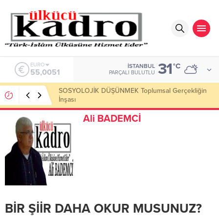
31
ALTIN
°C
İSTANBUL
6.584,66
PARÇALI BULUTLU
Okumayı Pek de Sevmiyoruz Herhalde
Ali BADEMCİ
BİR ŞİİR DAHA OKUR MUSUNUZ?