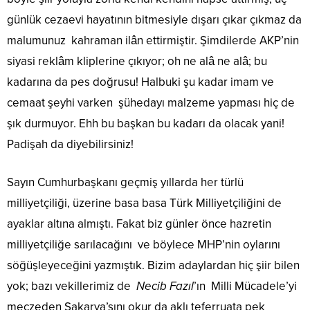
günlük cezaevi hayatının bitmesiyle dışarı çıkar çıkmaz da
malumunuz kahraman ilân ettirmiştir. Şimdilerde AKP’nin
siyasi reklâm kliplerine çıkıyor; oh ne alâ ne alâ; bu
kadarına da pes doğrusu! Halbuki şu kadar imam ve
cemaat şeyhi varken şühedayı malzeme yapması hiç de
şık durmuyor. Ehh bu başkan bu kadarı da olacak yani!
Padişah da diyebilirsiniz!
Sayın Cumhurbaşkanı geçmiş yıllarda her türlü
milliyetçiliği, üzerine basa basa Türk Milliyetçiliğini de
ayaklar altına almıştı. Fakat biz günler önce hazretin
milliyetçiliğe sarılacağını ve böylece MHP’nin oylarını
söğüşleyeceğini yazmıştık. Bizim adaylardan hiç şiir bilen
yok; bazı vekillerimiz de
Necib Fazıl
’ın Milli Mücadele’yi
meczeden Sakarya’sını okur da aklı teferruata pek