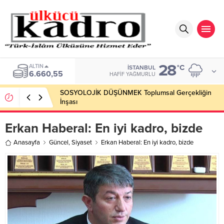
28
ALTIN
°C
İSTANBUL
6.660,55
HAFIF YAĞMURLU
SOSYOLOJİK DÜŞÜNMEK Toplumsal Gerçekliğin
İnşası
Erkan Haberal: En iyi kadro, bizde
Anasayfa
Güncel
,
Siyaset
Erkan Haberal: En iyi kadro, bizde