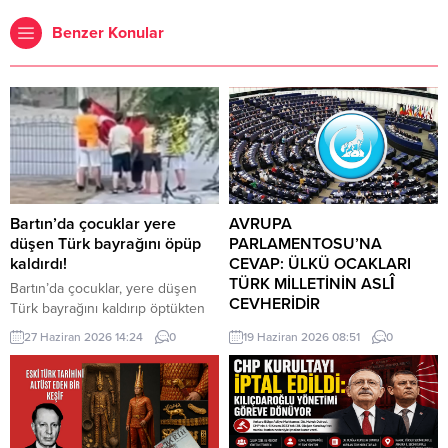
Benzer Konular
Bartın’da çocuklar yere
AVRUPA
düşen Türk bayrağını öpüp
PARLAMENTOSU’NA
kaldırdı!
CEVAP: ÜLKÜ OCAKLARI
TÜRK MİLLETİNİN ASLÎ
Bartın’da çocuklar, yere düşen
CEVHERİDİR
Türk bayrağını kaldırıp öptükten
sonra gelen itfaiye ekiplerinin de
MHP milletvekili Prof. Dr. İlyas
27 Haziran 2026 14:24
0
19 Haziran 2026 08:51
0
yardımıyla göndere çekti. O anlar
Topsakal AB parlamentosuna
cep telefonu kamerası tarafından
cevap verdi: Avrupa
kaydedildi. Yerden kaldırıp öptüler
Parlamentosu tarafından 17
Kemerköprü Mahallesi’nde dün
Haziran 2026 tarihinde kabul
akşam saatlerinde Cumhuriyet
edilen Türkiye Raporu, teknik bir