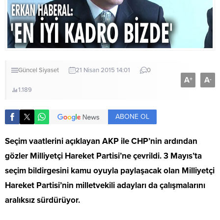
Güncel
Siyaset
21 Nisan 2015 14:01
0
A
A
+
-
1.189
ABONE OL
Seçim vaatlerini açıklayan AKP ile CHP’nin ardından
gözler Milliyetçi Hareket Partisi’ne çevrildi. 3 Mayıs’ta
seçim bildirgesini kamu oyuyla paylaşacak olan Milliyetçi
Hareket Partisi’nin milletvekili adayları da çalışmalarını
aralıksız sürdürüyor.