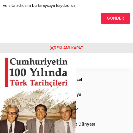
ve site adresim bu tarayıcıya kaydedilsin.
Henüz yorum yapılmamış. İlk yorumu yukarıdaki form
REKLAMI KAPAT
aracılığıyla siz yapabilirsiniz.
Anasayfa
Güncel
Siyaset
Dünya
Spor
MHP
Kültür-Sanat
Türk Dünyası