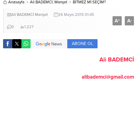
Anasayfa
Ali BADEMCİ
,
Manşet
BİTMEZ Mİ SEÇİM?
Ali BADEMCİ
Manşet
26 Mayıs 2015 01:45
A
A
+
-
0
1.227
ABONE OL
Ali BADEMCİ
alibademci@gmail.com