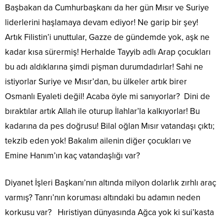
Başbakan da Cumhurbaşkanı da her gün Mısır ve Suriye
liderlerini haşlamaya devam ediyor! Ne garip bir şey!
Artık Filistin’i unuttular, Gazze de gündemde yok, aşk ne
kadar kısa sürermiş! Herhalde Tayyib adlı Arap çocukları
bu adı aldıklarına şimdi pişman durumdadırlar! Sahi ne
istiyorlar Suriye ve Mısır’dan, bu ülkeler artık birer
Osmanlı Eyaleti değil! Acaba öyle mi sanıyorlar? Dini de
bıraktılar artık Allah ile oturup İlahlar’la kalkıyorlar! Bu
kadarına da pes doğrusu! Bilal oğlan Mısır vatandaşı çıktı;
tekzib eden yok! Bakalım ailenin diğer çocukları ve
Emine Hanım’ın kaç vatandaşlığı var?
Diyanet İşleri Başkanı’nın altında milyon dolarlık zırhlı araç
varmış? Tanrı’nın koruması altındaki bu adamın neden
korkusu var? Hıristiyan dünyasında Ağca yok ki sui’kasta