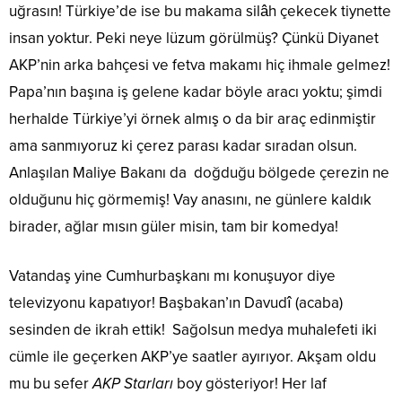
uğrasın! Türkiye’de ise bu makama silâh çekecek tiynette
insan yoktur. Peki neye lüzum görülmüş? Çünkü Diyanet
AKP’nin arka bahçesi ve fetva makamı hiç ihmale gelmez!
Papa’nın başına iş gelene kadar böyle aracı yoktu; şimdi
herhalde Türkiye’yi örnek almış o da bir araç edinmiştir
ama sanmıyoruz ki çerez parası kadar sıradan olsun.
Anlaşılan Maliye Bakanı da doğduğu bölgede çerezin ne
olduğunu hiç görmemiş! Vay anasını, ne günlere kaldık
birader, ağlar mısın güler misin, tam bir komedya!
Vatandaş yine Cumhurbaşkanı mı konuşuyor diye
televizyonu kapatıyor! Başbakan’ın Davudî (acaba)
sesinden de ikrah ettik! Sağolsun medya muhalefeti iki
cümle ile geçerken AKP’ye saatler ayırıyor. Akşam oldu
mu bu sefer
AKP Starları
boy gösteriyor! Her laf