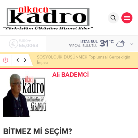
31
ALTIN
°C
İSTANBUL
6.543,59
PARÇALI BULUTLU
Okumayı Pek de Sevmiyoruz Herhalde
Ali BADEMCİ
BİTMEZ Mİ SEÇİM?