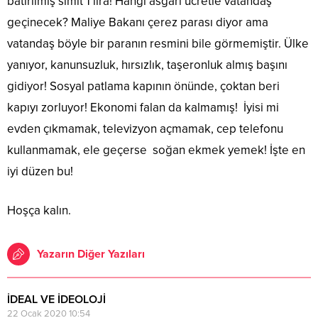
batırılmış simit 1 lira! Hangi asgari ücretle vatandaş
geçinecek? Maliye Bakanı çerez parası diyor ama
vatandaş böyle bir paranın resmini bile görmemiştir. Ülke
yanıyor, kanunsuzluk, hırsızlık, taşeronluk almış başını
gidiyor! Sosyal patlama kapının önünde, çoktan beri
kapıyı zorluyor! Ekonomi falan da kalmamış! İyisi mi
evden çıkmamak, televizyon açmamak, cep telefonu
kullanmamak, ele geçerse soğan ekmek yemek! İşte en
iyi düzen bu!
Hoşça kalın.
Yazarın Diğer Yazıları
İDEAL VE İDEOLOJİ
22 Ocak 2020 10:54