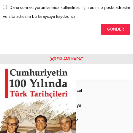
Daha sonraki yorumlarımda kullanılması için adım, e-posta adresim
ve site adresim bu tarayıcıya kaydedilsin.
Henüz yorum yapılmamış. İlk yorumu yukarıdaki form
REKLAMI KAPAT
aracılığıyla siz yapabilirsiniz.
Anasayfa
Güncel
Siyaset
Dünya
Spor
MHP