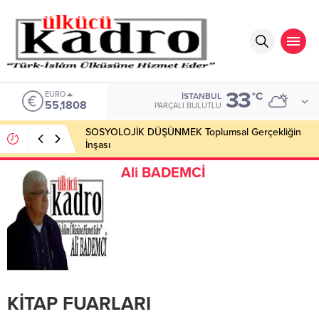
33
EURO
°C
İSTANBUL
55,1808
PARÇALI BULUTLU
SOSYOLOJİK DÜŞÜNMEK Toplumsal Gerçekliğin
İnşası
Ali BADEMCİ
KİTAP FUARLARI