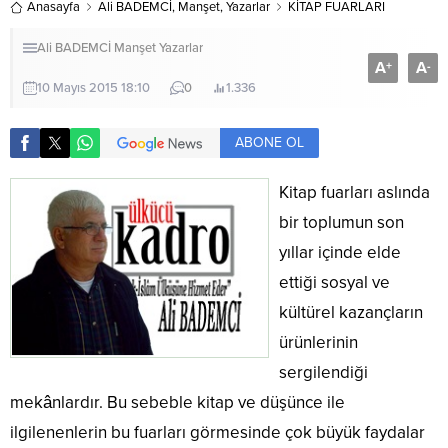
Anasayfa
Ali BADEMCİ
,
Manşet
,
Yazarlar
KİTAP FUARLARI
Ali BADEMCİ
Manşet
Yazarlar
A
A
+
-
10 Mayıs 2015 18:10
0
1.336
ABONE OL
Kitap fuarları aslında
bir toplumun son
yıllar içinde elde
ettiği sosyal ve
kültürel kazançların
ürünlerinin
sergilendiği
mekânlardır. Bu sebeble kitap ve düşünce ile
ilgilenenlerin bu fuarları görmesinde çok büyük faydalar