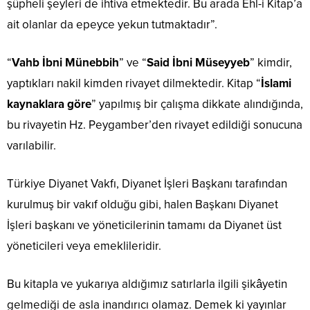
şüpheli şeyleri de ihtiva etmektedir. Bu arada Ehl-i Kitap’a
ait olanlar da epeyce yekun tutmaktadır”.
“
Vahb İbni Münebbih
” ve “
Said İbni Müseyyeb
” kimdir,
yaptıkları nakil kimden rivayet dilmektedir. Kitap “
İslami
kaynaklara göre
” yapılmış bir çalışma dikkate alındığında,
bu rivayetin Hz. Peygamber’den rivayet edildiği sonucuna
varılabilir.
Türkiye Diyanet Vakfı, Diyanet İşleri Başkanı tarafından
kurulmuş bir vakıf olduğu gibi, halen Başkanı Diyanet
İşleri başkanı ve yöneticilerinin tamamı da Diyanet üst
yöneticileri veya emeklileridir.
Bu kitapla ve yukarıya aldığımız satırlarla ilgili şikâyetin
gelmediği de asla inandırıcı olamaz. Demek ki yayınlar