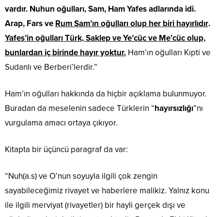
vardır. Nuhun oğulları, Sam, Ham Yafes adlarında idi.
Arap, Fars ve
Rum Sam’ın oğulları olup her biri hayırlıdır
.
Yafes’in oğulları Türk, Saklep ve Ye’cüc ve Me’cüc olup,
bunlardan iç birinde hayır yoktur.
Ham’ın oğulları Kıpti ve
Sudanlı ve Berberi’lerdir.”
Ham’ın oğulları hakkında da hiçbir açıklama bulunmuyor.
Buradan da meselenin sadece Türklerin “
hayırsızlığı
”nı
vurgulama amacı ortaya çıkıyor.
Kitapta bir üçüncü paragraf da var:
“Nuh(a.s) ve O’nun soyuyla ilgili çok zengin
sayabileceğimiz rivayet ve haberlere malikiz. Yalnız konu
ile ilgili merviyat (rivayetler) bir hayli gerçek dışı ve