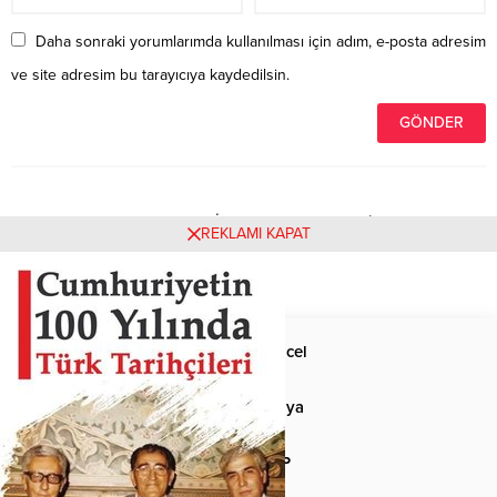
Daha sonraki yorumlarımda kullanılması için adım, e-posta adresim
ve site adresim bu tarayıcıya kaydedilsin.
Henüz yorum yapılmamış. İlk yorumu yukarıdaki form
REKLAMI KAPAT
aracılığıyla siz yapabilirsiniz.
Anasayfa
Güncel
Siyaset
Dünya
Spor
MHP