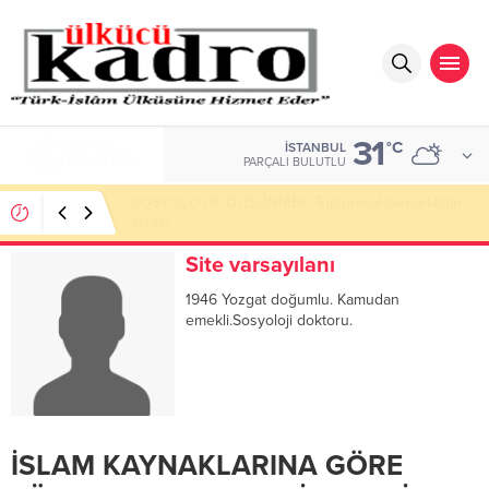
31
ALTIN
°C
İSTANBUL
6.543,59
PARÇALI BULUTLU
Okumayı Pek de Sevmiyoruz Herhalde
Site varsayılanı
1946 Yozgat doğumlu. Kamudan
emekli.Sosyoloji doktoru.
İSLAM KAYNAKLARINA GÖRE