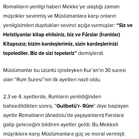
Romalıların yenilgi haberi Mekke’ye ulaştığı zaman
müşrikler sevinmiş ve Müslümanlara karşı onların
yenilgisinden duydukları sevinci açığa vurmuşlar:
“Siz ve
Hıristiyanlar kitap ehlisiniz, biz ve Fârslar (İranlılar)
Kitapsızız; bizim kardeşlerimiz, sizin kardeşlerinizi
tepelediler. Biz de sizi tepeleriz”
demişlerdi.
Müslümanlar bu üzüntü içindeyken Kur’an’ın 30 suresi
olan “Rum Suresi”nin ilk ayetleri nazil oldu.
2,3 ve 4. ayetlerde, Rumların yenildiğinden
bahsedildikten sonra, “
Gulibetü’r- Rûm
” diye başlayan
ayetle Romalıların (Anadolu’da yaşayanların) Farslara
galip geleceğini bildiren ayetler geldi. Bu Mekkeli
müşriklere karşı Müslümanlara güç ve moral vermişti.