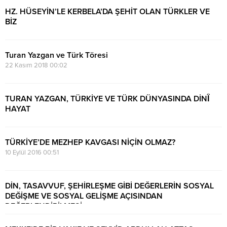
HZ. HÜSEYİN’LE KERBELA’DA ŞEHİT OLAN TÜRKLER VE
BİZ
18 Ağustos 2021 14:16
Turan Yazgan ve Türk Töresi
22 Kasım 2018 00:02
TURAN YAZGAN, TÜRKİYE VE TÜRK DÜNYASINDA DİNÎ
HAYAT
21 Kasım 2018 23:06
TÜRKİYE’DE MEZHEP KAVGASI NİÇİN OLMAZ?
10 Eylül 2016 00:51
DİN, TASAVVUF, ŞEHİRLEŞME GİBİ DEĞERLERİN SOSYAL
DEĞİŞME VE SOSYAL GELİŞME AÇISINDAN
DEĞERLENDİRİLMESİ
5 Mart 2016 22:48