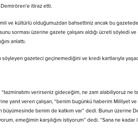
 Demirören’e itiraz etti.
li ve kültürlü olduğumuzdan bahsettiniz ancak bu gazetede eğ
sunu sorması üzerine gazete çalışanı aldığı ücreti söyledi ve
ğını anlattı.
 söyleyen gazeteci geçinemediğini ve kredi kartlarıyla yaşadı
tazminatımı verirseniz gideceğim, ne zam alabiliyoruz ne tazm
rine yanıt veren çalışan, “benim bugünkü haberim Milliyet ve 
in büyümesinde benim de katkım var” dedi. Bunun üzerine Demi
yorum, emeğimin karşılığını istiyorum” dedi. “Sana ne kadar