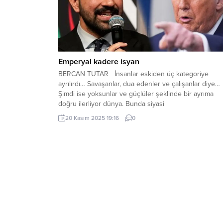
Emperyal kadere isyan
BERCAN TUTAR İnsanlar eskiden üç kategoriye
ayrılırdı… Savaşanlar, dua edenler ve çalışanlar diye…
Şimdi ise yoksunlar ve güçlüler şeklinde bir ayrıma
doğru ilerliyor dünya. Bunda siyasi
sınıfların neoliberal piyasa kapitalizminin birer ulağı
20 Kasım 2025 19:16
0
haline gelmesinin ve ezilenlerin zalimlere yönelik
stratejik sabrının büyük etkisi var kuşkusuz. Fakat mız
artık çuvala sığmıyor. Z Kuşağı hemen her kıtada isya
halinde. Küresel yönetişimsizlik had safhada. Bir...