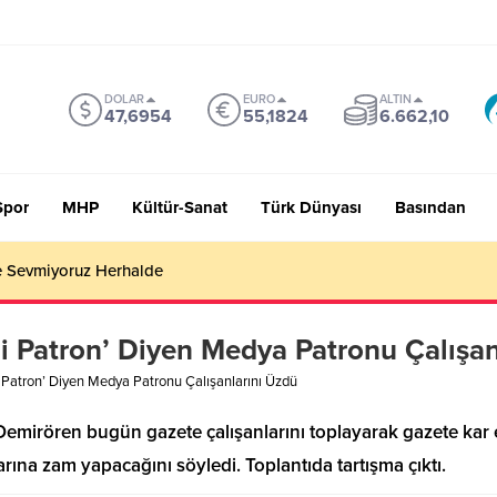
DOLAR
EURO
ALTIN
47,6954
55,1824
6.662,10
Spor
MHP
Kültür-Sanat
Türk Dünyası
Basından
EN DAHA FAZLASI
 Patron’ Diyen Medya Patronu Çalışan
Patron’ Diyen Medya Patronu Çalışanlarını Üzdü
Demirören bugün gazete çalışanlarını toplayarak gazete kar e
rına zam yapacağını söyledi. Toplantıda tartışma çıktı.