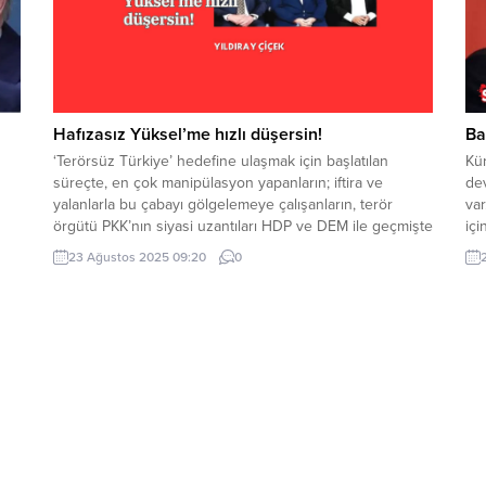
Hafızasız Yüksel’me hızlı düşersin!
Ba
‘Terörsüz Türkiye’ hedefine ulaşmak için başlatılan
Kü
süreçte, en çok manipülasyon yapanların; iftira ve
dev
yalanlarla bu çabayı gölgelemeye çalışanların, terör
var
örgütü PKK’nın siyasi uzantıları HDP ve DEM ile geçmişte
iç
defalarca ittifak kurmuş ve iş birliği yapmış çevreler
siy
23 Ağustos 2025 09:20
0
olması sizce de şaşırtıcı değil mi? Müsavat Dervişoğlu, iki
Ba
rak
kez HDP ile seçim ittifakı...
Tür
n
O ç