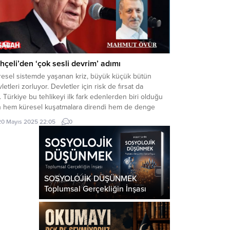
hçeli’den ‘çok sesli devrim’ adımı
resel sistemde yaşanan kriz, büyük küçük bütün
letleri zorluyor. Devletler için risk de fırsat da
. Türkiye bu tehlikeyi ilk fark edenlerden biri olduğu
in hem küresel kuşatmalara direndi hem de denge
asetiyle dünyanın “barış” limanı olmayı başardı.
20 Mayıs 2025 22:05
0
şkan Erdoğan‘ın “iç cepheyi güçlendirme ve terörsüz
kiye” siyaseti de bu küresel çabanın iç versiyonuydu.
abanın ön açıcı...
SOSYOLOJİK DÜŞÜNMEK
Toplumsal Gerçekliğin İnşası