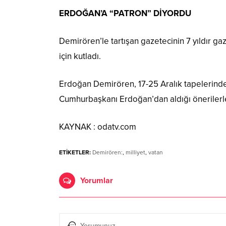
ERDOĞAN’A “PATRON” DİYORDU
Demirören’le tartışan gazetecinin 7 yıldır ga
için kutladı.
Erdoğan Demirören, 17-25 Aralık tapelerind
Cumhurbaşkanı Erdoğan’dan aldığı önerilerl
KAYNAK : odatv.com
ETİKETLER:
Demirören:
,
milliyet
,
vatan
Yorumlar