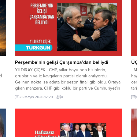
Perşembe’nin gelişi Çarşamba’dan belliydi
ÜÇ
YILDIRAY ÇİÇEK CHP, yıllar boyu hep hiziplerin,
Me
Rİ
grupların ve iç kavgaların partisi olarak anılıyordu.
ha
Gelinen nokta ise adeta bir sezon finali gibi oldu. Ortaya
cem
çıkan manzara, CHP gibi köklü bir parti ve Cumhuriyet’in
tar
luk
kuruluş misyonunu omuzlarında taşıyan bir hareket
Be
25 Mayıs 2026 12:29
0
ya
adına gerçekten vahim bir durumdur. Dün
bu
ğı
birbirini “kurtarıcı” diye pazarlayanlar, birbirinin
say
arkasından...