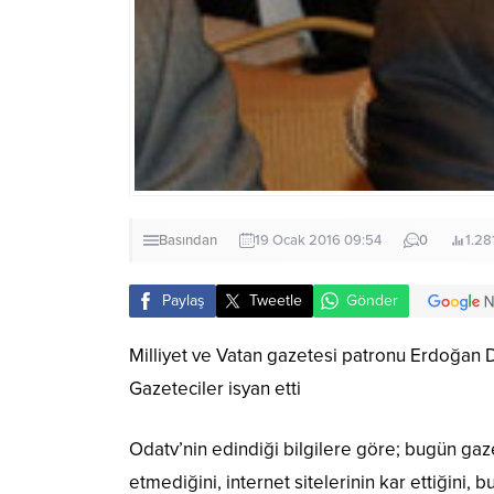
Basından
19 Ocak 2016 09:54
0
1.28
Paylaş
Tweetle
Gönder
Milliyet ve Vatan gazetesi patronu Erdoğan 
Gazeteciler isyan etti
Odatv’nin edindiği bilgilere göre; bugün gaz
etmediğini, internet sitelerinin kar ettiğini