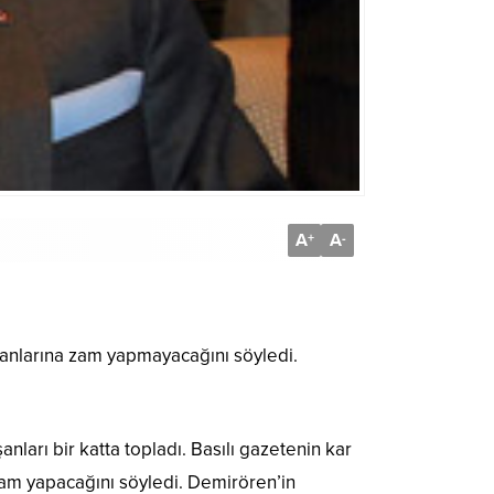
A
A
+
-
şanlarına zam yapmayacağını söyledi.
arı bir katta topladı. Basılı gazetenin kar
e zam yapacağını söyledi. Demirören’in