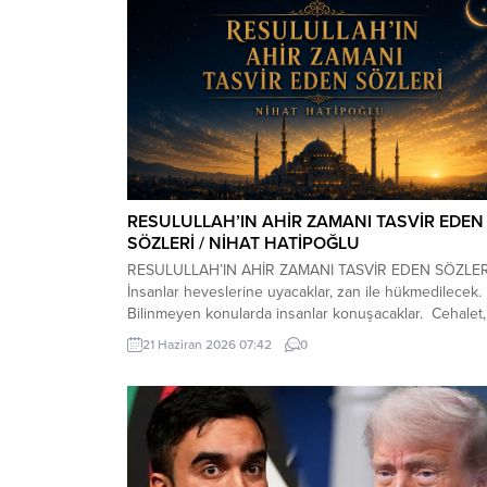
RESULULLAH’IN AHİR ZAMANI TASVİR EDEN
SÖZLERİ / NİHAT HATİPOĞLU
RESULULLAH’IN AHİR ZAMANI TASVİR EDEN SÖZLE
İnsanlar heveslerine uyacaklar, zan ile hükmedilecek.
Bilinmeyen konularda insanlar konuşacaklar. Cehalet,
dini bilmemek çoğalacak. Çocuk istenmeyecek. Dost
21 Haziran 2026 07:42
0
azalacak. Dost dosta güvenmeyecek. İnsanlar bir ara
toplandıklarında, içlerinde Allah’tan korkan bulunmadı
zaman kıyamet yakındır. Kıyamet kopmadan önce
yıldızların etkili olduğuna inanılacak, kader inkâr
edilecek. Kıyamet...