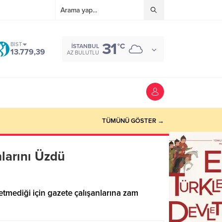
31
BIST
°C
İSTANBUL
13.779,39
AZ BULUTLU
TÜMÜNÜ GÖSTER →
larını Üzdü
tmediği için gazete çalışanlarına zam