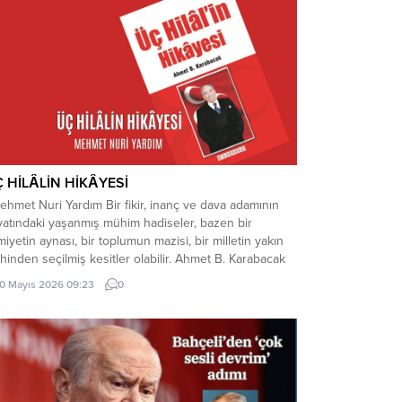
 HİLÂLİN HİKÂYESİ
hmet Nuri Yardım Bir fikir, inanç ve dava adamının
yatındaki yaşanmış mühim hadiseler, bazen bir
iyetin aynası, bir toplumun mazisi, bir milletin yakın
ihinden seçilmiş kesitler olabilir. Ahmet B. Karabacak
yefendinin Üç Hilâl’in Hikâyesi kitabını okuduğumda
10 Mayıs 2026 09:23
0
nu düşündüm. Bilgeoğuz Yayınları’ndan çıkan 280
falık bu eser sayesinde, Türkiye’nin son 60...