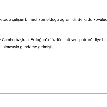
zetede çalışan bir muhabir olduğu öğrenildi. Belki de kovulaca
e Cumhurbaşkanı Erdoğan’a “üzdüm mü seni patron” diye hita
e almasıyla gündeme gelmişti.