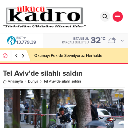
32
BIST
°C
İSTANBUL
13.779,39
PARÇALI BULUTLU
Okumayı Pek de Sevmiyoruz Herhalde
Tel Aviv’de silahlı saldırı
Anasayfa
Dünya
Tel Aviv’de silahlı saldırı