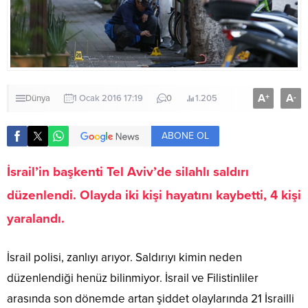
A
A
+
-
Dünya
1 Ocak 2016 17:19
0
1.205
ABONE OL
İsrail’in başkenti Tel Aviv’de silahlı saldırı
düzenlendi. Olayda iki kişi hayatını kaybetti, 4 kişi
yaralandı.
İsrail polisi, zanlıyı arıyor. Saldırıyı kimin neden
düzenlendiği henüz bilinmiyor. İsrail ve Filistinliler
arasında son dönemde artan şiddet olaylarında 21 İsrailli