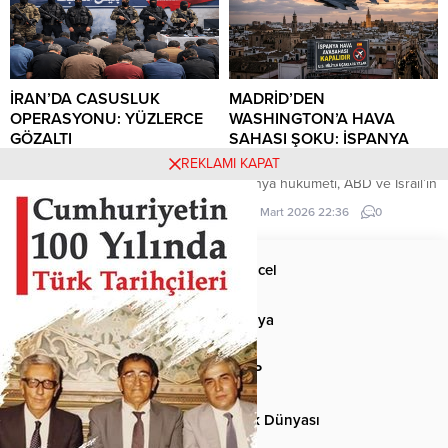
ayrılmalarını tavsiye etti.
yaptığı açıklamada, Irak’ın bu
kısıtlamalardan muaf tutulacağını
belirtti.
İRAN’DA CASUSLUK
MADRİD’DEN
OPERASYONU: YÜZLERCE
WASHINGTON’A HAVA
GÖZALTI
SAHASI ŞOKU: İSPANYA
KAPILARI KAPATTI!
Gilan eyaletinde yürütülen
REKLAMI KAPAT
operasyonlarda, ABD ve İsrail
İspanya hükümeti, ABD ve İsrail’in
adına faaliyet yürüttükleri öne
İran’a yönelik saldırılarına katılan
5 Nisan 2026 10:31
0
30 Mart 2026 22:36
0
sürülen 101 kişi daha gözaltına
Amerikan uçaklarına hava
alındı.
sahasını kapatma kararı aldı.
Anasayfa
Güncel
Siyaset
Dünya
Spor
MHP
Kültür-Sanat
Türk Dünyası