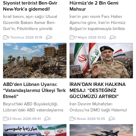
Siyonist terörist Ben-Gvir
Hürmüz’de 2 Bin Gemi
New-York’a gidemedi!
Mahsur
İsrail basını, aşırı sağcı Ulusal
İran'ın yarı resmi Fars Haber
Güvenlik Bakanı Itamar Ben-
Ajansı’na göre, İran'ın Hürmüz
Gvir'in, Filistinlilere yönelik
Boğazı'nı kapatmasıyla birlikte
politika ve uygulamaları nedeniyle
bölgede yaklaşık iki bin gemi ve
5 Temmuz 2026 10:19
0
17 Mayıs 2026 10:02
0
"gözaltına alınma" endişesiyle bu
20 bin gemi personeli mahsur
hafta New York'a yapacağı ziyareti
kaldı.
iptal ettiğini ileri sürdü.
ABD’den Lübnan Uyarısı:
İRAN’DAN IRAK HALKINA
“Vatandaşlarımız Ülkeyi Terk
MESAJ: “DESTEĞİNİZ
Etmeli”
GÜCÜMÜZÜ ARTIRDI”
Beyrut’taki ABD Büyükelçiliği,
İran Devrim Muhafızları
Lübnan’daki ABD vatandaşlarına
Ordusu’na DMO bağlı Hatemul
güvenlik durumunun hızla
Enbiya Merkez Karargahı
23 Nisan 2026 09:41
0
5 Nisan 2026 10:35
0
değişebileceği uyarısında
Sözcüsü İbrahim Zülfikari,
bulunarak, ticari uçuşlar hâlâ
Hürmüz Boğazı üzerinden
devam ederken ülkeden
uygulanan kısıtlamalara ilişkin