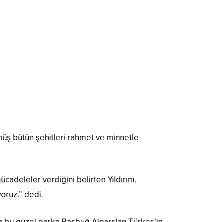
şmüş bütün şehitleri rahmet ve minnetle
cadeleler verdiğini belirten Yıldırım,
yoruz.” dedi.
 bu güzel parka Başbuğ Alparslan Türkeş’in