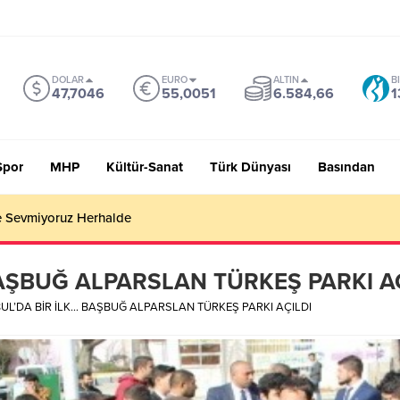
DOLAR
EURO
ALTIN
B
47,7046
55,0051
6.584,66
1
Spor
MHP
Kültür-Sanat
Türk Dünyası
Basından
 Sevmiyoruz Herhalde
BAŞBUĞ ALPARSLAN TÜRKEŞ PARKI A
UL’DA BİR İLK… BAŞBUĞ ALPARSLAN TÜRKEŞ PARKI AÇILDI