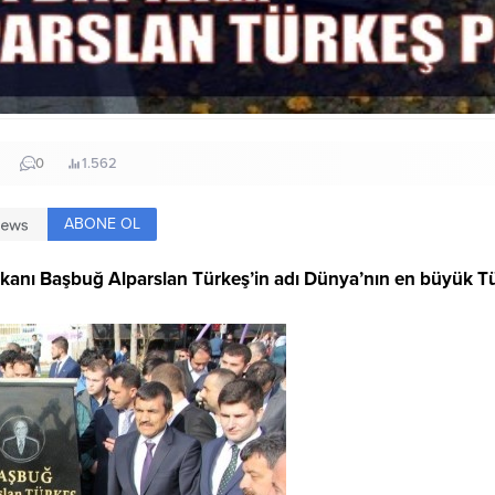
0
1.562
ABONE OL
kanı Başbuğ Alparslan Türkeş’in adı Dünya’nın en büyük Türk