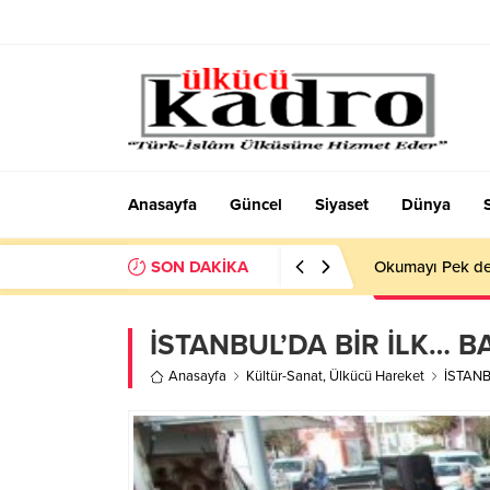
Anasayfa
Güncel
Siyaset
Dünya
SON DAKİKA
Okumayı Pek de
İSTANBUL’DA BİR İLK… 
Anasayfa
Kültür-Sanat
,
Ülkücü Hareket
İSTANB