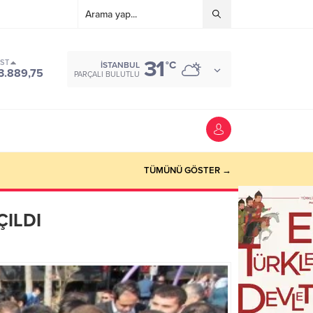
31
IST
°C
İSTANBUL
3.889,75
PARÇALI BULUTLU
TÜMÜNÜ GÖSTER →
ÇILDI