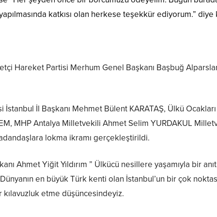
 yapılmasında katkısı olan herkese teşekkür ediyorum.” diye
liyetçi Hareket Partisi Merhum Genel Başkanı Başbuğ Alparslan 
tisi İstanbul İl Başkanı Mehmet Bülent KARATAŞ, Ülkü Ocakları
EM, MHP Antalya Milletvekili Ahmet Selim YURDAKUL Milletve
tadandaşlara lokma ikramı gerçekleştirildi.
aşkanı Ahmet Yiğit Yıldırım ” Ülkücü nesillere yaşamıyla bir 
ni Dünyanın en büyük Türk kenti olan İstanbul’un bir çok nok
ir kılavuzluk etme düşüncesindeyiz.