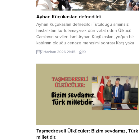
Ayhan Küçükaslan defnedildi
Ayhan Küçükaslan defnedildi Tutulduğu amansız
hastalıktan kurtulamayarak dün vefat eden Ülkücü
Camianın sevilen ismi Ayhan Küçükaslan, yoğun bir
katılımın olduğu cenaze merasimi sonrası Karşıyaka
Mezarlığına defnedildi. Küçükaslan’ın cenazesine katı
7 Haziran 2026 21:45
0
eş-dost akraba ve arkadaşlarından helallik alındı.
Ardından kendisinin vasiyeti gereği annesinin mezarı
üstüne defnedildi.. Merhum gönüldaşımıza Allah’tan
rahmet ve mağfiretler, yakınları...
Taşmedreseli Ülkücüler: Bizim sevdamız, Türk
milletidir.