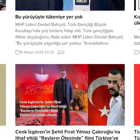
Bu yürüyüşte tükenişe yer yok
Kı
ül
MHP Lideri Devlet Bahçeli, Türk Gençliği Büyük
Kurultayı’nda yüz binlere hitap etti. Türk gençliğiyle
Yı
iftihar duyduğunu ifade eden MHP Lideri Devlet Bahçeli,
Mer
“Bu yürüyüşte yılgınlığa yer yoktur. Tereddütlere,
ba
lan
teslimiyete, tükenişe yer yoktur” dedi. MHP Lideri Devlet
Ağ
19 Mayıs 2026 23:32
0
Bahçeli, Ülkü Ocakları Eğitim ve Kültür Vakfı Genel
Ba
nın
Merkezi tarafından düzenlenen Türk Gençliği Büyük...
“Ö
Ank
Cenk İzgören’in Şehit Fırat Yılmaz Çakıroğlu’na
Tü
ithaf ettiği “Rayların Ötesinde” filmi Türkiye’ye
Tü