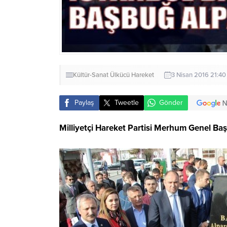
Kültür-Sanat
Ülkücü Hareket
3 Nisan 2016 21:40
Paylaş
Tweetle
Gönder
Milliyetçi Hareket Partisi Merhum Genel Baş