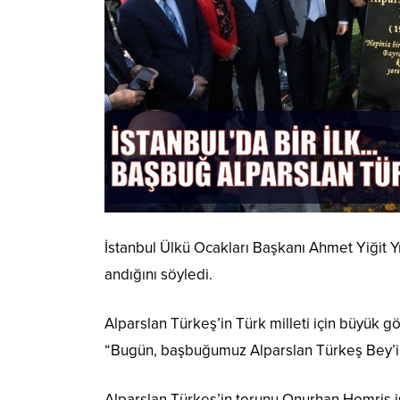
İstanbul Ülkü Ocakları Başkanı Ahmet Yiğit Yı
andığını söyledi.
Alparslan Türkeş’in Türk milleti için büyük g
“Bugün, başbuğumuz Alparslan Türkeş Bey’in adı
Alparslan Türkeş’in torunu Onurhan Homriş 