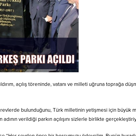
ldırım, açılış töreninde, vatanı ve milleti uğruna toprağa dü
örevlerde bulunduğunu, Türk milletinin yetişmesi için büyük mü
nın verildiği parkın açılışını sizlerle birlikte gerçekleştiri
ise “Her şeyden önce bir borcumuzu ödeyelim. Bugün burada