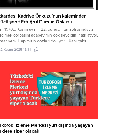
zkardeşi Kadriye Önkuzu’nun kaleminden
kücü şehit Ertuğrul Dursun Önkuzu
l 1970… Kasım ayının 22. günü… İftar sofrasındayız…
cimek çorbasını ağabeyimin çok sevdiğini hatırlatıyor,
baannem. Hepimizin gözleri doluyor. Kapı çaldı.
abeyimin arkadaşının babası berber Cemal Amca.
22 Kasım 2025 18:31
1
bamı istedi. İndi babam. Sonradan öğrendiğime göre:
ğrenci olaylarında Dursun yaralanmış, hemen
ara’ya gidelim” demiş. Tabi radyo...
rkofobi İzleme Merkezi yurt dışında yaşayan
rklere siper olacak