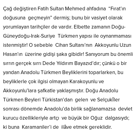
Çağ değiştiren Fatih Sultan Mehmed ahfadına “Fırat’ın
doğusuna geçmeyin” dermiş; bunu bir vasiyet olarak
yorumlayan tarihçiler de vardır. Elbette zamanın Doğu-
Güneydoğu-Irak-Suriye Türkmen yapısı ile oynanmaması
istenmiştir! O sebeble Cihan Sultanı’nın Akkoyunlu Uzun
Hasan’ın üzerine gidişi şaka gibidir! Sanıyorum bu önemli
sırrın gerçek sırrı Dede Yıldırım Bayazıd’dır; çünkü o bir
yandan Anadolu Türkmen Beyliklerini toparlarken, bu
beyliklerle çok ilgisi olmayan Karakoyunlu ve
Akkoyunlu’lara şafkatle yaklaşmıştır. Doğu Anadolu
Türkmen Beyleri Türkistan’dan gelen ve Selçukîler
sonrası dönemde Anadolu’da birlik sağlanamazsa devlet
kurucu özellikleriyle artçı ve büyük bir Oğuz dalgasıydı;
ki buna Karamaniler’i de ilâve etmek gereklidir.