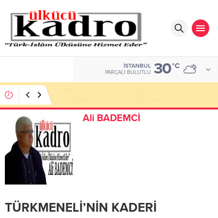
30
ALTIN
°C
İSTANBUL
6.680,93
PARÇALI BULUTLU
Öyle İnsanlarımız Var Ki Çok Şaşkın
Ali BADEMCİ
TÜRKMENELİ’NİN KADERİ