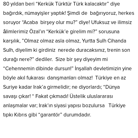
80 yıldan beri “Kerkük Türktür Türk kalacaktır” diye
bağırdık, nümayişler yaptık! Şimdi de bağırıyoruz, herkes
soruyor “Acaba birşey olur mu?” diye! Ufuksuz ve ilimsiz
âlimlerimiz Özal’ın “Kerkük’e girelim mi?” sorusuna
karşılık, ”Olmaz olmaz asla olmaz, Yurtta Sulh Cihanda
Sulh, diyelim ki girdiniz nerede duracaksınız, trenin son
durağı nere?” dediler. Size bir şey diyeyim mi
“Cehennemin dibinde dursun!” İnşallah devletimizin yine
böyle akıl fukarası danışmanları olmaz! Türkiye en az
Suriye kadar Irak’a girmelidir; ne diyorlardı; “Dünya
savaşı çıkar! “ Fakat çıkmadı! Üstelik uluslararası
anlaşmalar var; Irak’ın siyasi yapısı bozulursa Türkiye
tıpkı Kıbrıs gibi “garantör” durumdadır.