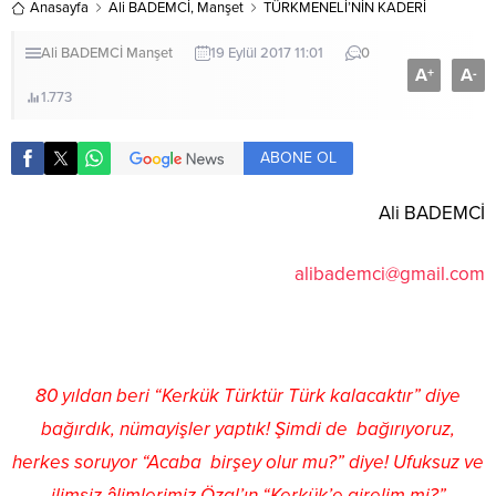
Anasayfa
Ali BADEMCİ
,
Manşet
TÜRKMENELİ’NİN KADERİ
Ali BADEMCİ
Manşet
19 Eylül 2017 11:01
0
A
A
+
-
1.773
ABONE OL
Ali BADEMCİ
alibademci@gmail.com
80 yıldan beri “Kerkük Türktür Türk kalacaktır” diye
bağırdık, nümayişler yaptık! Şimdi de bağırıyoruz,
herkes soruyor “Acaba birşey olur mu?” diye! Ufuksuz ve
ilimsiz âlimlerimiz Özal’ın “Kerkük’e girelim mi?”