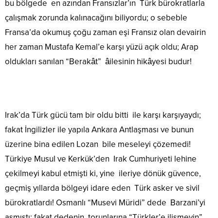
bu bölgede en azından Fransızlar’ın Türk bürokratlarla
çalışmak zorunda kalınacağını biliyordu; o sebeble
Fransa’da okumuş çoğu zaman eşi Fransız olan devairin
her zaman Mustafa Kemal’e karşı yüzü açık oldu; Arap
oldukları sanılan “Berakât” âilesinin hikâyesi budur!
Irak’da Türk gücü tam bir oldu bitti ile karşı karşıyaydı;
fakat İngilizler ile yapıla Ankara Antlaşması ve bunun
üzerine bina edilen Lozan bile meseleyi çözemedi!
Türkiye Musul ve Kerkük’den Irak Cumhuriyeti lehine
çekilmeyi kabul etmişti ki, yine ileriye dönük güvence,
geçmiş yıllarda bölgeyi idare eden Türk asker ve sivil
bürokratlardı! Osmanlı “Musevi Müridi” dede Barzani’yi
asmıştı; fakat dedenin torunlarına “Türkler’e ilişmeyin”