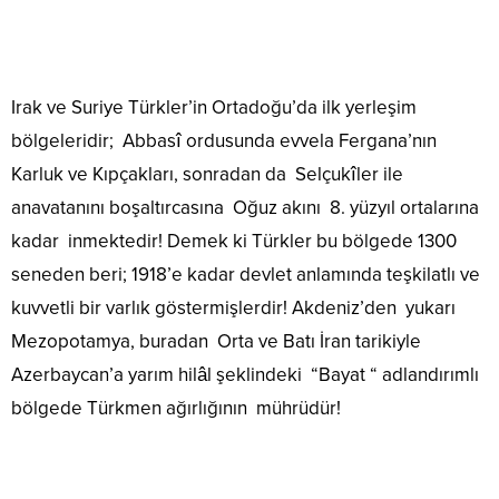
Irak ve Suriye Türkler’in Ortadoğu’da ilk yerleşim
bölgeleridir; Abbasî ordusunda evvela Fergana’nın
Karluk ve Kıpçakları, sonradan da Selçukîler ile
anavatanını boşaltırcasına Oğuz akını 8. yüzyıl ortalarına
kadar inmektedir! Demek ki Türkler bu bölgede 1300
seneden beri; 1918’e kadar devlet anlamında teşkilatlı ve
kuvvetli bir varlık göstermişlerdir! Akdeniz’den yukarı
Mezopotamya, buradan Orta ve Batı İran tarikiyle
Azerbaycan’a yarım hilâl şeklindeki “Bayat “ adlandırımlı
bölgede Türkmen ağırlığının mührüdür!