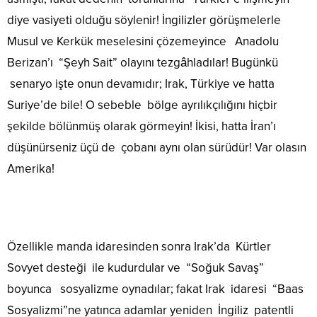
diye vasiyeti olduğu söylenir! İngilizler görüşmelerle
Musul ve Kerkük meselesini çözemeyince Anadolu
Berizan’ı “Şeyh Sait” olayını tezgâhladılar! Bugünkü
senaryo işte onun devamıdır; Irak, Türkiye ve hatta
Suriye’de bile! O sebeble bölge ayrılıkçılığını hiçbir
şekilde bölünmüş olarak görmeyin! İkisi, hatta İran’ı
düşünürseniz üçü de çobanı aynı olan sürüdür! Var olasın
Amerika!
Özellikle manda idaresinden sonra Irak’da Kürtler
Sovyet desteği ile kudurdular ve “Soğuk Savaş”
boyunca sosyalizme oynadılar; fakat Irak idaresi “Baas
Sosyalizmi”ne yatınca adamlar yeniden İngiliz patentli