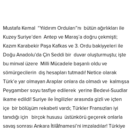
Mustafa Kemal “Yıldırım Orduları”nı bütün ağırlıkları ile
Kuzey Suriye’den Antep ve Maraş’a doğru çekmişti;
Kazım Karabekir Paşa Kafkas ve 3. Ordu bakiyyeleri ile
Doğu Anadolu’da Çin Seddi bir duvar oluşturmuştu; işte
bu minval üzere Milli Mücadele başarılı oldu ve
sömürgecilerin dış hesapları tutmadı! Netice olarak
Türk’e yar olmayan Araplar onlara da olmadı ve kalmışsa
Peygamber soyu tasfiye edilerek yerine Bedevi-Suudlar
ikame edildi! Suriye ile İngilizler arasında gizli ve içten
içe bir bölüşüm rekabeti vardı; Türkler Fransızları iyi
tanıdığı için birçok hususu üstünkörü geçerek onlarla
savaş sonrası Ankara İtilâfnamesi’ni imzaladılar! Türkiye