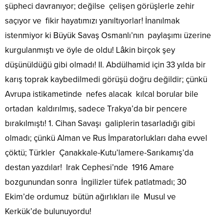
şüpheci davranıyor; değilse çelişen görüşlerle zehir
saçıyor ve fikir hayatımızı yanıltıyorlar! İnanılmak
istenmiyor ki Büyük Savaş Osmanlı’nın paylaşımı üzerine
kurgulanmıştı ve öyle de oldu! Lâkin birçok şey
düşünüldüğü gibi olmadı! II. Abdülhamid için 33 yılda bir
karış toprak kaybedilmedi görüşü doğru değildir; çünkü
Avrupa istikametinde nefes alacak kılcal borular bile
ortadan kaldırılmış, sadece Trakya’da bir pencere
bırakılmıştı! 1. Cihan Savaşı galiplerin tasarladığı gibi
olmadı; çünkü Alman ve Rus İmparatorlukları daha evvel
çöktü; Türkler Çanakkale-Kutu’lamere-Sarıkamış’da
destan yazdılar! Irak Cephesi’nde 1916 Amare
bozgunundan sonra İngilizler tüfek patlatmadı; 30
Ekim’de ordumuz bütün ağırlıkları ile Musul ve
Kerkük’de bulunuyordu!