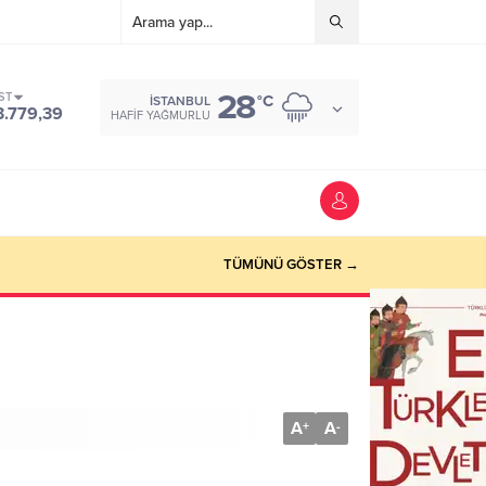
28
ST
°C
İSTANBUL
3.779,39
HAFIF YAĞMURLU
TÜMÜNÜ GÖSTER →
A
A
+
-