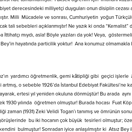
biyet derecesindeki milliyetçi duyguları onun disiplin cezas
ıştır. Milli Mücadele ve sonrası, Cumhuriyetin yoğun Türkçül
k tali sebebleri açıklanmıştır! Ne yazık ki onda “Kemalist” 
ba İttihatçı mıydı, asla! Böyle yazıları da yok! Veya, gösterme
 Bey’in hayatında particilik yoktur! Ana konumuz olmamakla b
’ın yardımcı öğretmenlik, gemi kâtipliği gibi geçici işlerle âi
si artmış, o sebeble 1926’da İstanbul Edebiyat Fakültesi’ne 
ayarak, ertesi yıl yeniden okuluna dönmüştür! Bu arada a
rek 1930 yılında öğretmen olmuştur! Burada hocası Fuat Köpr
iği zaman (1931) Zeki Velidi Togan’ı tanımış ve ömrünün sonu
örüşlerinde bu iki hocanın çok büyük tesirleri olmuştur; öze
kendini bulmuştur! Sonradan iyice anlaşılmıştır ki Atsız Bey 