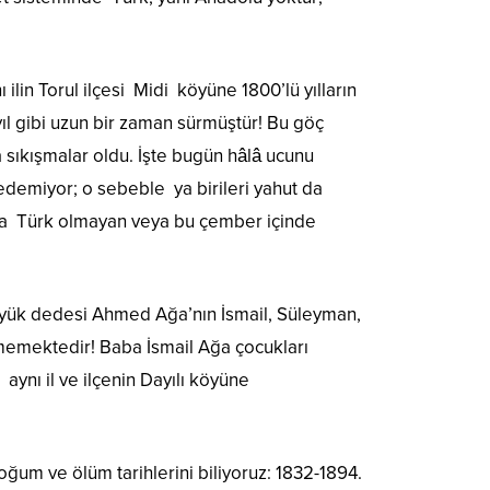
lin Torul ilçesi Midi köyüne 1800’lü yılların
ıl gibi uzun bir zaman sürmüştür! Bu göç
a sıkışmalar oldu. İşte bugün hâlâ ucunu
demiyor; o sebeble ya birileri yahut da
nda Türk olmayan veya bu çember içinde
i büyük dedesi Ahmed Ağa’nın İsmail, Süleyman,
linmemektedir! Baba İsmail Ağa çocukları
nı il ve ilçenin Dayılı köyüne
oğum ve ölüm tarihlerini biliyoruz: 1832-1894.