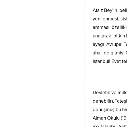
Atsız Bey’in bel
yenilenmesi, sis
araması, özellik
unutarak bitkin 
ayağı Avrupa! Te
ahali de gitmiş
İstanbul! Evet t
Devletin ve mill
denebilir), “ate
dönüşmüş bu hal
Alman Okulu (191
ise İstanbul Su