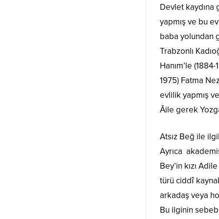
Devlet kaydına g
yapmış ve bu ev
baba yolundan g
Trabzonlı Kadı
Hanım’le (1884-1
1975) Fatma Nezi
evlilik yapmış v
Âile gerek Yozg
Atsız Beğ ile ilg
Ayrıca akademisy
Bey’in kızı Adil
türü ciddî kayna
arkadaş veya ho
Bu ilginin sebeb