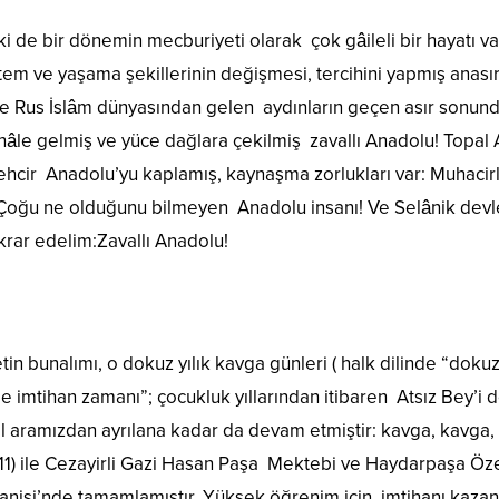
ki de bir dönemin mecburiyeti olarak çok gâileli bir hayatı var
tem ve yaşama şekillerinin değişmesi, tercihini yapmış anasır
le Rus İslâm dünyasından gelen aydınların geçen asır sonundan
hâle gelmiş ve yüce dağlara çekilmiş zavallı Anadolu! Topal
hcir Anadolu’yu kaplamış, kaynaşma zorlukları var: Muhacirl
! Çoğu ne olduğunu bilmeyen Anadolu insanı! Ve Selânik devl
ekrar edelim:Zavallı Anadolu!
etin bunalımı, o dokuz yılık kavga günleri ( halk dilinde “dok
şle imtihan zamanı”; çocukluk yıllarından itibaren Atsız Bey’i
 aramızdan ayrılana kadar da devam etmiştir: kavga, kavga, 
1) ile Cezayirli Gazi Hasan Paşa Mektebi ve Haydarpaşa Özel
ltanisi’nde tamamlamıştır. Yüksek öğrenim için imtihanı kaza