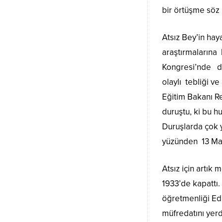
bir örtüşme söz k
Atsız Bey’in hay
araştırmalarına 
Kongresi’nde de
olaylı tebliği v
Eğitim Bakanı Re
duruştu, ki bu h
Duruşlarda çok y
yüzünden 13 Mar
Atsız için artı
1933’de kapattı.
öğretmenliği Ed
müfredatını yerd