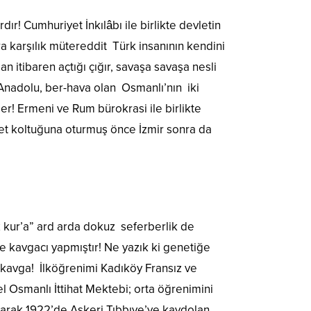
dır! Cumhuriyet İnkılâbı ile birlikte devletin
a karşılık mütereddit Türk insanının kendini
 itibaren açtığı çığır, savaşa savaşa nesli
 Anadolu, ber-hava olan Osmanlı’nın iki
er! Ermeni ve Rum bürokrasi ile birlikte
et koltuğuna oturmuş önce İzmir sonra da
uz kur’a” ard arda dokuz seferberlik de
 de kavgacı yapmıştır! Ne yazık ki genetiğe
kavga! İlköğrenimi Kadıköy Fransız ve
 Osmanlı İttihat Mektebi; orta öğrenimini
narak 1922’de Askeri Tıbbıye’ye kaydolan