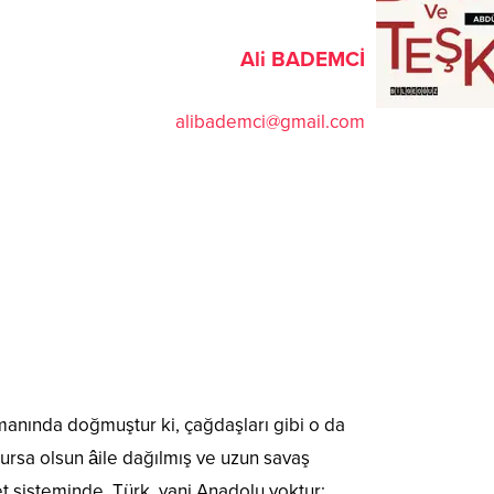
Ali BADEMCİ
alibademci@gmail.com
manında doğmuştur ki, çağdaşları gibi o da
ursa olsun âile dağılmış ve uzun savaş
let sisteminde Türk, yani Anadolu yoktur;