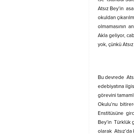
Atsız Bey’in asa
okuldan çıkarılm
olmamasının anca
Akla geliyor, ca
yok, çünkü Atsız
Bu devrede Atsız
edebiyatına ilgi
görevini tamaml
Okulu’nu bitire
Enstitüsüne gird
Bey’in Türklük g
olarak Atsız’da 