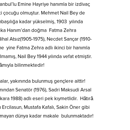
anbul’lu Emine Hayriye hanımla bir izdivaç
iki çocuğu olmuştur. Mehmet Nail Bey de
başılığa kadar yükselmiş, 1903 yılında
fika Hanım’dan doğma Fatma Zehra
ihal Atsız(1905-1975), Necdet Sançar (1910-
e yine Fatma Zehra adlı ikinci bir hanımla
amış, Nail Bey 1944 yılında vefat etmiştir.
mıyla bilinmektedir!
mzalar, yakınında bulunmuş gençlere aittir!
nından Senatör (1976), Sadri Maksudi Arsal
kara 1988) adlı eseri pek kıymetlidir. Hâtırâ
 Ercilasun, Mustafa Kafalı, Sakin Öner gibi
olmayan dünya kadar makale bulunmaktadır!