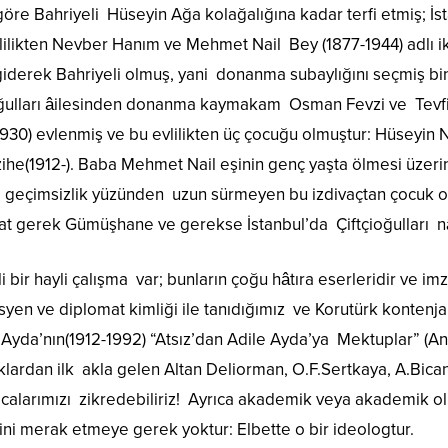
öre Bahriyeli Hüseyin Ağa kolağalığına kadar terfi etmiş; İst
lilikten Nevber Hanım ve Mehmet Nail Bey (1877-1944) adlı 
iderek Bahriyeli olmuş, yani donanma subaylığını seçmiş bin
oğulları âilesinden donanma kaymakam Osman Fevzi ve Tev
930) evlenmiş ve bu evlilikten üç çocuğu olmuştur: Hüseyin N
he(1912-). Baba Mehmet Nail eşinin genç yaşta ölmesi üzerin
e geçimsizlik yüzünden uzun sürmeyen bu izdivaçtan çocuk olm
at gerek Gümüşhane ve gerekse İstanbul’da Çiftçioğulları nâ
ili bir hayli çalışma var; bunların çoğu hâtıra eserleridir ve i
en ve diplomat kimliği ile tanıdığımız ve Korutürk kontenja
e Ayda’nın(1912-1992) “Atsız’dan Adile Ayda’ya Mektuplar” (An
klardan ilk akla gelen Altan Deliorman, O.F.Sertkaya, A.Bican
calarımızı zikredebiliriz! Ayrıca akademik veya akademik 
ini merak etmeye gerek yoktur: Elbette o bir ideologtur.