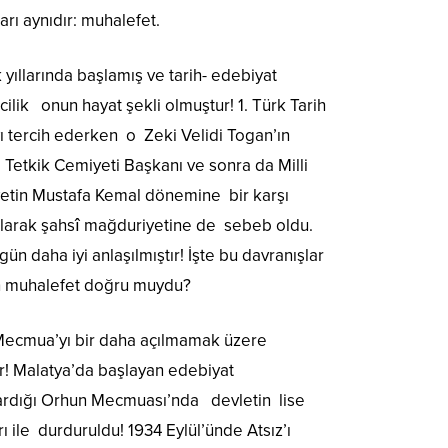
arı aynıdır: muhalefet.
yıllarında başlamış ve tarih- edebiyat
ilik onun hayat şekli olmuştur! 1. Türk Tarih
ı tercih ederken o Zeki Velidi Togan’ın
i Tetkik Cemiyeti Başkanı ve sonra da Milli
iyetin Mustafa Kemal dönemine bir karşı
 olarak şahsî mağduriyetine de sebeb oldu.
n daha iyi anlaşılmıştır! İşte bu davranışlar
in muhalefet doğru muydu?
z Mecmua’yı bir daha açılmamak üzere
ür! Malatya’da başlayan edebiyat
ıkardığı Orhun Mecmuası’nda devletin lise
 ile durduruldu! 1934 Eylül’ünde Atsız’ı