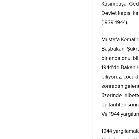
Kasımpaşa Gedik
Devlet kapısı k
(1939-1944).
Mustafa Kemal’d
Başbakanı Şükrü 
bir anda onu, bi
1944’de Bakan H.
biliyoruz; çocu
sonradan gelene
üzerinde elbette
bu tarihten son
Ve 1944 yargılam
1944 yargılamala