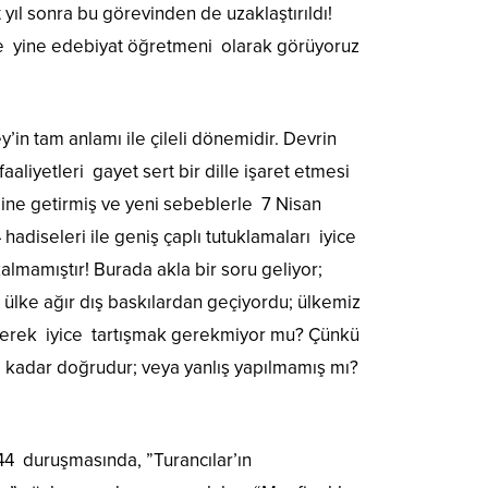
ıl sonra bu görevinden de uzaklaştırıldı!
de yine edebiyat öğretmeni olarak görüyoruz
n tam anlamı ile çileli dönemidir. Devrin
iyetleri gayet sert bir dille işaret etmesi
line getirmiş ve yeni sebeblerle 7 Nisan
hadiseleri ile geniş çaplı tutuklamaları iyice
lmamıştır! Burada akla bir soru geliyor;
lke ağır dış baskılardan geçiyordu; ülkemiz
üşünerek iyice tartışmak gerekmiyor mu? Çünkü
 kadar doğrudur; veya yanlış yapılmamış mı?
44 duruşmasında, ”Turancılar’ın