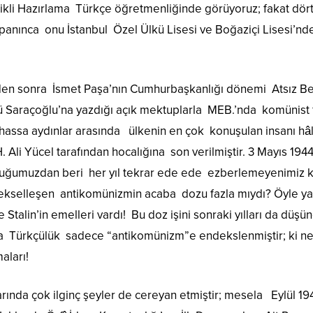
li Hazırlama Türkçe öğretmenliğinde görüyoruz; fakat dört y
apanınca onu İstanbul Özel Ülkü Lisesi ve Boğaziçi Lisesi’n
en sonra İsmet Paşa’nın Cumhurbaşkanlığı dönemi Atsız Bey’i
Saraçoğlu’na yazdığı açık mektuplarla MEB.’nda komünist faal
lhassa aydınlar arasında ülkenin en çok konuşulan insanı hâ
 Ali Yücel tarafından hocalığına son verilmiştir. 3 Mayıs 1944 
kluğumuzdan beri her yıl tekrar ede ede ezberlemeyenimiz ka
kselleşen antikomünizmin acaba dozu fazla mıydı? Öyle ya ü
 Stalin’in emelleri vardı! Bu doz işini sonraki yılları da d
ra Türkçülük sadece “antikomünizm”e endekslenmiştir; ki ne
aları!
rında çok ilginç şeyler de cereyan etmiştir; mesela Eylül 19