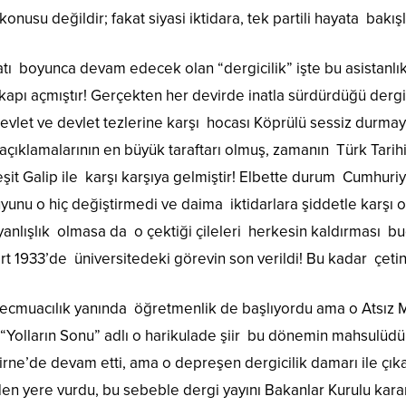
onusu değildir; fakat siyasi iktidara, tek partili hayata bakışl
atı boyunca devam edecek olan “dergicilik” işte bu asistanlık 
kapı açmıştır! Gerçekten her devirde inatla sürdürdüğü dergic
vlet ve devlet tezlerine karşı hocası Köprülü sessiz durmay
e açıklamalarının en büyük taraftarı olmuş, zamanın Türk Tarih
şit Galip ile karşı karşıya gelmiştir! Elbette durum Cumhur
uyunu o hiç değiştirmedi ve daima iktidarlara şiddetle karşı
anlışlık olmasa da o çektiği çileleri herkesin kaldırması bugü
t 1933’de üniversitedeki görevin son verildi! Bu kadar çet
k mecmuacılık yanında öğretmenlik de başlıyordu ama o Atsı
 “Yolların Sonu” adlı o harikulade şiir bu dönemin mahsulüd
irne’de devam etti, ama o depreşen dergicilik damarı ile ç
en yere vurdu, bu sebeble dergi yayını Bakanlar Kurulu kararı