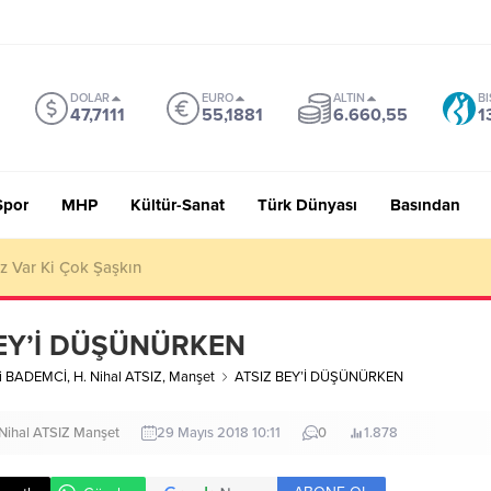
DOLAR
EURO
ALTIN
BI
47,7111
55,1881
6.660,55
1
Spor
MHP
Kültür-Sanat
Türk Dünyası
Basından
ŞÜNMEK Toplumsal Gerçekliğin İnşası
BEY’İ DÜŞÜNÜRKEN
li BADEMCİ
,
H. Nihal ATSIZ
,
Manşet
ATSIZ BEY’İ DÜŞÜNÜRKEN
 Nihal ATSIZ
Manşet
29 Mayıs 2018 10:11
0
1.878