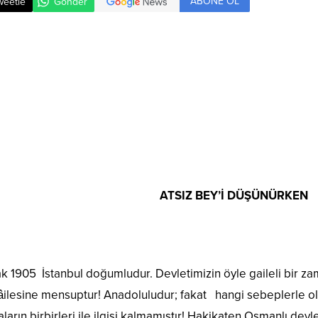
ABONE OL
weetle
Gönder
ATSIZ BEY’İ DÜŞÜNÜRKEN
k 1905 İstanbul doğumludur. Devletimizin öyle gaileli bir za
 âilesine mensuptur! Anadoluludur; fakat hangi sebeplerle ol
aların birbirleri ile ilgisi kalmamıştır! Hakikaten Osmanlı dev