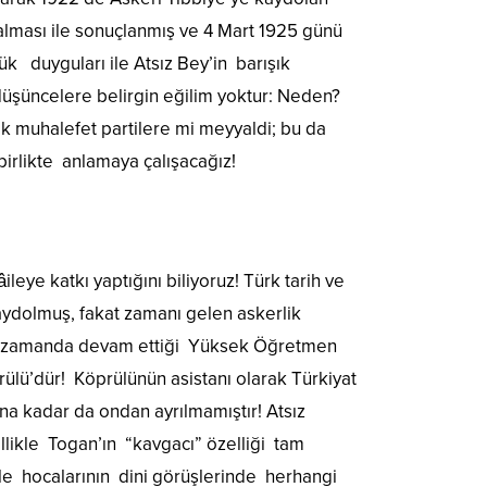
ı alması ile sonuçlanmış ve 4 Mart 1925 günü
ük duyguları ile Atsız Bey’in barışık
düşüncelere belirgin eğilim yoktur: Neden?
lik muhalefet partilere mi meyyaldi; bu da
irlikte anlamaya çalışacağız!
leye katkı yaptığını biliyoruz! Türk tarih ve
kaydolmuş, fakat zamanı gelen askerlik
ynı zamanda devam ettiği Yüksek Öğretmen
ülü’dür! Köprülünün asistanı olarak Türkiyat
na kadar da ondan ayrılmamıştır! Atsız
llikle Togan’ın “kavgacı” özelliği tam
ile hocalarının dini görüşlerinde herhangi