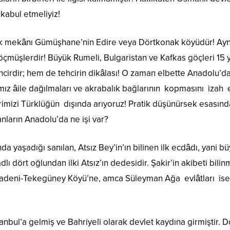
 kabul etmeliyiz!
ilk mekânı Gümüşhane’nin Edire veya Dörtkonak köyüdür! Aynı i
müşlerdir! Büyük Rumeli, Bulgaristan ve Kafkas göçleri 15 y
ehcirdir; hem de tehcirin dikâlası! O zaman elbette Anadolu’d
ız âile dağılmaları ve akrabalık bağlarının kopmasını izah e
imizi Türklüğün dışında arıyoruz! Pratik düşünürsek esası
ların Anadolu’da ne işi var?
ında yaşadığı sanılan, Atsız Bey’in’ın bilinen ilk ecdâdı, yan
dlı dört oğlundan ilki Atsız’ın dedesidir. Şakir’in akibeti bi
eni-Tekegüney Köyü’ne, amca Süleyman Ağa evlâtları ise ay
nbul’a gelmiş ve Bahriyeli olarak devlet kaydına girmiştir. D