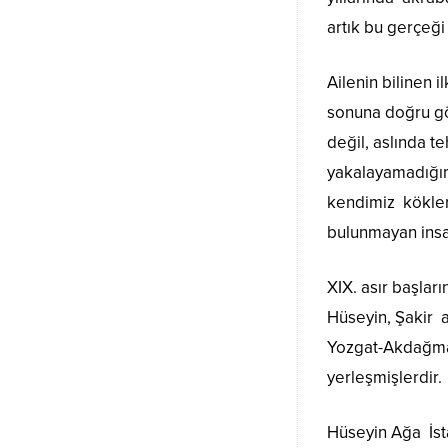
artık bu gerçeği
Ailenin bilinen 
sonuna doğru göç
değil, aslında t
yakalayamadığım
kendimiz kökler
bulunmayan insan
XIX. asır başlar
Hüseyin, Şakir a
Yozgat-Akdağmad
yerleşmişlerdir.
Hüseyin Ağa İsta