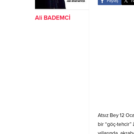
Paylaş
T
Ali BADEMCİ
Atsız Bey 12 Oca
bir “göç-tehcir”
yıllarında akrab