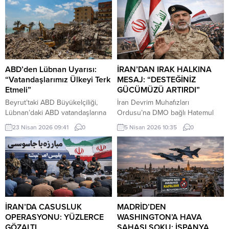
hafta New York'a yapacağı ziyareti
kaldı.
iptal ettiğini ileri sürdü.
ABD’den Lübnan Uyarısı:
İRAN’DAN IRAK HALKINA
“Vatandaşlarımız Ülkeyi Terk
MESAJ: “DESTEĞİNİZ
Etmeli”
GÜCÜMÜZÜ ARTIRDI”
Beyrut’taki ABD Büyükelçiliği,
İran Devrim Muhafızları
Lübnan’daki ABD vatandaşlarına
Ordusu’na DMO bağlı Hatemul
güvenlik durumunun hızla
Enbiya Merkez Karargahı
23 Nisan 2026 09:41
0
5 Nisan 2026 10:35
0
değişebileceği uyarısında
Sözcüsü İbrahim Zülfikari,
bulunarak, ticari uçuşlar hâlâ
Hürmüz Boğazı üzerinden
devam ederken ülkeden
uygulanan kısıtlamalara ilişkin
ayrılmalarını tavsiye etti.
yaptığı açıklamada, Irak’ın bu
kısıtlamalardan muaf tutulacağını
belirtti.
İRAN’DA CASUSLUK
MADRİD’DEN
OPERASYONU: YÜZLERCE
WASHINGTON’A HAVA
GÖZALTI
SAHASI ŞOKU: İSPANYA