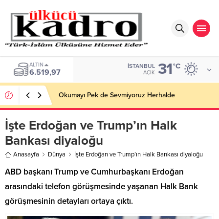
31
ALTIN
°C
İSTANBUL
6.519,97
AÇIK
Okumayı Pek de Sevmiyoruz Herhalde
İşte Erdoğan ve Trump’ın Halk
Bankası diyaloğu
Anasayfa
Dünya
İşte Erdoğan ve Trump’ın Halk Bankası diyaloğu
ABD başkanı Trump ve Cumhurbaşkanı Erdoğan
arasındaki telefon görüşmesinde yaşanan Halk Bank
görüşmesinin detayları ortaya çıktı.