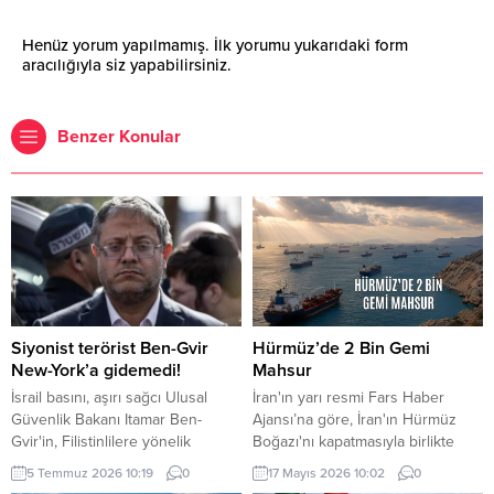
Henüz yorum yapılmamış. İlk yorumu yukarıdaki form
aracılığıyla siz yapabilirsiniz.
Benzer Konular
Siyonist terörist Ben-Gvir
Hürmüz’de 2 Bin Gemi
New-York’a gidemedi!
Mahsur
İsrail basını, aşırı sağcı Ulusal
İran'ın yarı resmi Fars Haber
Güvenlik Bakanı Itamar Ben-
Ajansı’na göre, İran'ın Hürmüz
Gvir'in, Filistinlilere yönelik
Boğazı'nı kapatmasıyla birlikte
politika ve uygulamaları nedeniyle
bölgede yaklaşık iki bin gemi ve
5 Temmuz 2026 10:19
0
17 Mayıs 2026 10:02
0
"gözaltına alınma" endişesiyle bu
20 bin gemi personeli mahsur