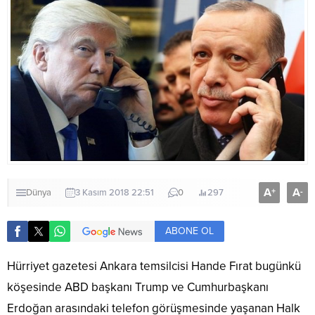
A
A
+
-
Dünya
3 Kasım 2018 22:51
0
297
ABONE OL
Hürriyet gazetesi Ankara temsilcisi Hande Fırat bugünkü
köşesinde ABD başkanı Trump ve Cumhurbaşkanı
Erdoğan arasındaki telefon görüşmesinde yaşanan Halk