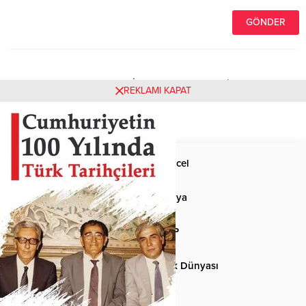
Henüz yorum yapılmamış. İlk yorumu yukarıdaki form
REKLAMI KAPAT
aracılığıyla siz yapabilirsiniz.
Anasayfa
Güncel
Siyaset
Dünya
Spor
MHP
Kültür-Sanat
Türk Dünyası
Basından