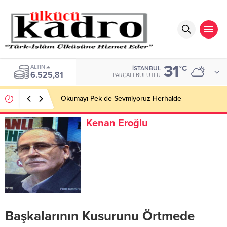
31
ALTIN
°C
İSTANBUL
6.525,81
PARÇALI BULUTLU
Okumayı Pek de Sevmiyoruz Herhalde
Kenan Eroğlu
Başkalarının Kusurunu Örtmede