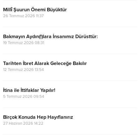
Millî Şuurun Önemi Büyüktür
26 Temmuz 2026 11:37
Bakmayın Aydın(!)lara İnsanımız Dürüsttür:
19 Temmuz 2026 08:31
Tarihten İbret Alarak Geleceğe Bakılır
12 Temmuz 2026 13:54
İtina ile İttifaklar Yapılır!
5 Temmuz 2026 09:54
Birçok Konuda Hep Hayıflanırız
27 Haziran 2026 14:22