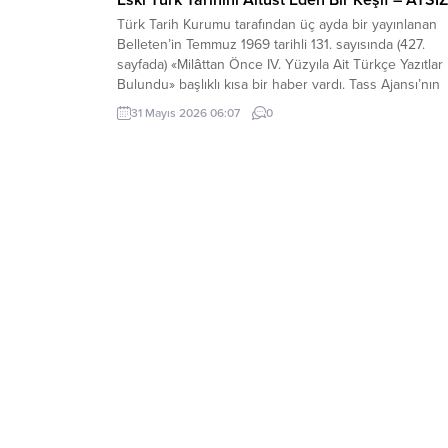
Türk Tarih Kurumu tarafından üç ayda bir yayınlanan
Belleten’in Temmuz 1969 tarihli 131. sayısında (427.
sayfada) «Milâttan Önce IV. Yüzyıla Ait Türkçe Yazıtlar
Bulundu» başlıklı kısa bir haber vardı. Tass Ajansı’nın
Alma Ata kaynaklı bir haberinde, bu yazıtlarda yapılan
31 Mayıs 2026 06:07
0
incelemelere göre, bunların Milât’tan Önce IV. Yüzyıld
meydana getirildiği ve merkezi...