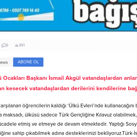
0
391
ABONE OL
 Ocakları Başkanı İsmail Akgül vatandaşlardan anlaml
ban kesecek vatandaşlardan derilerini kendilerine bağı
karşılanan öğrencilerin kaldığı ‘Ülkü Evleri’nde kullanacağını
a maksadı, ülküsü sadece Türk Gençliğine Kılavuz olabilmek,
ücadele etmiş ve etmeye de devam etmektedir. Yaptığı Sosyal
iğine sahip çıkabilmek adına desteklerinizi bekliyoruz.Türk-