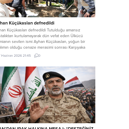
han Küçükaslan defnedildi
han Küçükaslan defnedildi Tutulduğu amansız
stalıktan kurtulamayarak dün vefat eden Ülkücü
mianın sevilen ismi Ayhan Küçükaslan, yoğun bir
ılımın olduğu cenaze merasimi sonrası Karşıyaka
arlığına defnedildi. Küçükaslan’ın cenazesine katılan
7 Haziran 2026 21:45
0
dost akraba ve arkadaşlarından helallik alındı.
ından kendisinin vasiyeti gereği annesinin mezarının
tüne defnedildi.. Merhum gönüldaşımıza Allah’tan
met ve mağfiretler, yakınları...
AN’DAN IRAK HALKINA MESAJ: “DESTEĞİNİZ