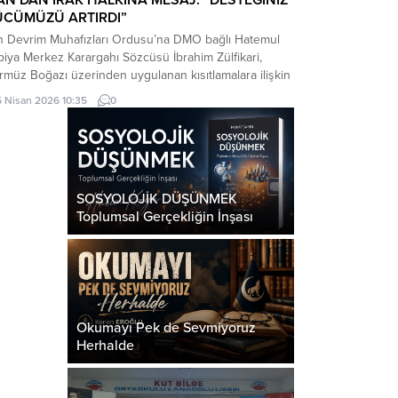
ÜCÜMÜZÜ ARTIRDI”
an Devrim Muhafızları Ordusu’na DMO bağlı Hatemul
iya Merkez Karargahı Sözcüsü İbrahim Zülfikari,
müz Boğazı üzerinden uygulanan kısıtlamalara ilişkin
tığı açıklamada, Irak’ın bu kısıtlamalardan muaf
5 Nisan 2026 10:35
0
ulacağını belirtti.
SOSYOLOJİK DÜŞÜNMEK
Toplumsal Gerçekliğin İnşası
Okumayı Pek de Sevmiyoruz
Herhalde