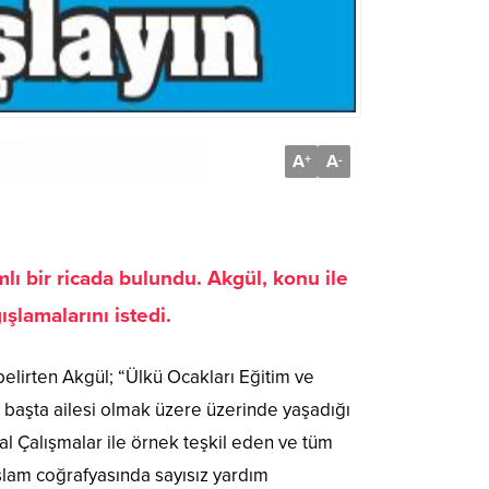
A
A
+
-
ı bir ricada bulundu. Akgül, konu ile
şlamalarını istedi.
 belirten Akgül; “Ülkü Ocakları Eğitim ve
 başta ailesi olmak üzere üzerinde yaşadığı
 Çalışmalar ile örnek teşkil eden ve tüm
İslam coğrafyasında sayısız yardım