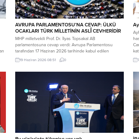
AVRUPA PARLAMENTOSU’NA CEVAP: ÜLKÜ
Ay
OCAKLARI TÜRK MİLLETİNİN ASLÎ CEVHERİDİR
Ay
MHP milletvekili Prof. Dr. İlyas Topsakal AB
ha
parlamentosuna cevap verdi: Avrupa Parlamentosu
Ca
dan
tarafından 17 Haziran 2026 tarihinde kabul edilen
kat
Türkiye Raporu, teknik bir ilerleme belgesi olmaktan
Mez
19 Haziran 2026 08:51
0
ı
ziyade, Türkiye-AB ilişkilerinin gerilimli fay hatlarını
eş-
derinleştiren ve Ankara’nın stratejik özerkliğini hedef
Ard
kta
alan bir siyasi pozisyon belgesi niteliğindedir. Raporun
üs
içeriği, Türkiye’nin iç siyasi dengelerine...
rah
Bu yürüyüşte tükenişe yer yok
İR