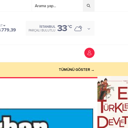
33
ST
°C
İSTANBUL
3.779,39
PARÇALI BULUTLU
TÜMÜNÜ GÖSTER →