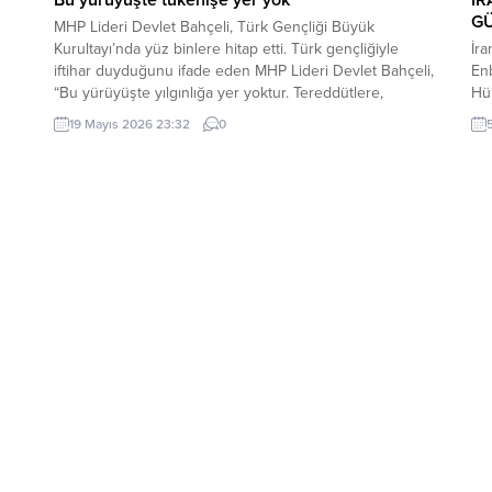
G
MHP Lideri Devlet Bahçeli, Türk Gençliği Büyük
Kurultayı’nda yüz binlere hitap etti. Türk gençliğiyle
İr
iftihar duyduğunu ifade eden MHP Lideri Devlet Bahçeli,
Enb
“Bu yürüyüşte yılgınlığa yer yoktur. Tereddütlere,
Hür
teslimiyete, tükenişe yer yoktur” dedi. MHP Lideri Devlet
yap
19 Mayıs 2026 23:32
0
a
Bahçeli, Ülkü Ocakları Eğitim ve Kültür Vakfı Genel
tut
Merkezi tarafından düzenlenen Türk Gençliği Büyük...