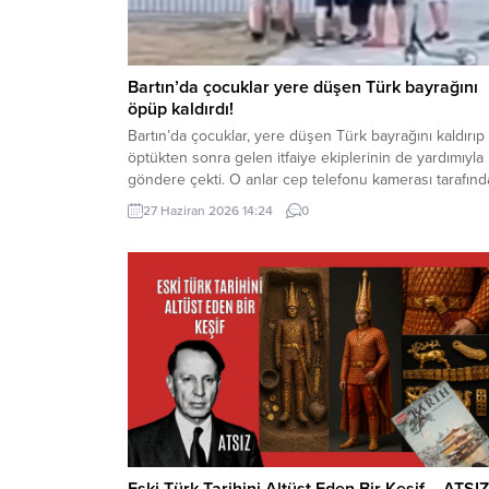
Bartın’da çocuklar yere düşen Türk bayrağını
öpüp kaldırdı!
Bartın’da çocuklar, yere düşen Türk bayrağını kaldırıp
öptükten sonra gelen itfaiye ekiplerinin de yardımıyla
göndere çekti. O anlar cep telefonu kamerası tarafın
kaydedildi. Yerden kaldırıp öptüler Kemerköprü
27 Haziran 2026 14:24
0
Mahallesi’nde dün akşam saatlerinde Cumhuriyet Park
içerisindeki direkte bulunan Türk bayrağı rüzgar
nedeniyle ipinin kopmasıyla yere düştü. Bu sırada par
oynayan çocuklar yere...
Eski Türk Tarihini Altüst Eden Bir Keşif – ATSIZ