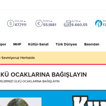
DOLAR
EURO
ALTIN
BI
47,7111
55,1881
6.660,55
1
Spor
MHP
Kültür-Sanat
Türk Dünyası
Basından
 Sevmiyoruz Herhalde
LKÜ OCAKLARINA BAĞIŞLAYIN
İLERİNİZİ ÜLKÜ OCAKLARINA BAĞIŞLAYIN